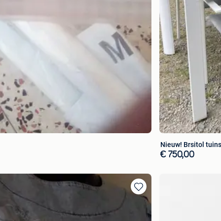
Nieuw! Brsitol tuin
€ 750,00
Ajouter
aux
favoris