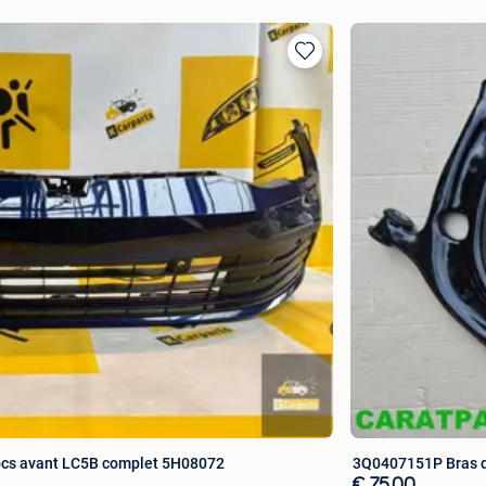
Ajouter
aux
favoris
hocs avant LC5B complet 5H08072
3Q0407151P Bras d