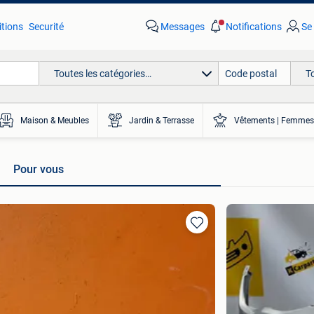
tions
Securité
Messages
Notifications
Se
Toutes les catégories…
T
Maison & Meubles
Jardin & Terrasse
Vêtements | Femmes
Pour vous
Ajouter
aux
favoris