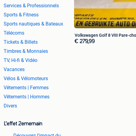
Services & Professionnels
Sports & Fitness
Sports nautiques & Bateaux
Télécoms
Volkswagen Golf 8 VIII Pare-c
€ 279,99
Tickets & Billets
Timbres & Monnaies
TV, Hi-fi & Vidéo
Vacances
Vélos & Vélomoteurs
Vêtements | Femmes
Vêtements | Hommes
Divers
L’effet 2ememain
Découvrez l'impact du