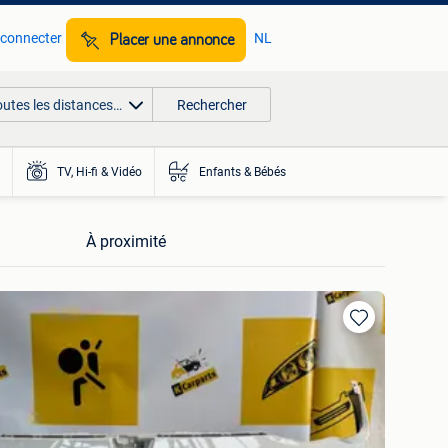
 connecter
NL
Placer une annonce
outes les distances…
Rechercher
TV, Hi-fi & Vidéo
Enfants & Bébés
À proximité
Ajouter
aux
favoris