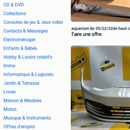
CD & DVD
Collections
Consoles de jeu & Jeux vidéo
aquarium de 35/22/32de haut 
Contacts & Messages
Faire une offre
Electroménager
Enfants & Bébés
Hobby & Loisirs créatifs
Immo
Informatique & Logiciels
Jardin & Terrasse
Livres
Maison & Meubles
Motos
Musique & Instruments
Offres d'emploi