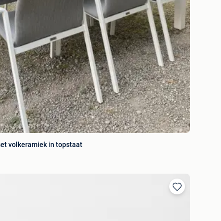
set volkeramiek in topstaat
Ajouter
aux
favoris