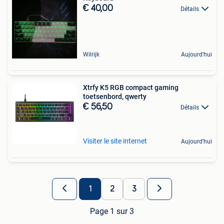
€ 40,00
Détails
Wilrijk
Aujourd'hui
Xtrfy K5 RGB compact gaming
toetsenbord, qwerty
€ 56,50
Détails
Visiter le site internet
Aujourd'hui
1
2
3
Page 1 sur 3