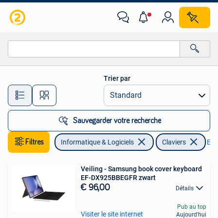
Claviers
Trier par
Toutes les distances…
Sauvegarder votre recherche
Filtres
Informatique & Logiciels
Claviers
Enle
Veiling - Samsung book cover keyboard
EF-DX925BBEGFR zwart
€ 96,00
Détails
Pub au top
Visiter le site internet
Aujourd'hui