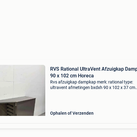
RVS Rational UltraVent Afzuigkap Dam
90 x 102 cm Horeca
Rvs afzuigkap dampkap merk: rational type:
ultravent afmetingen bxdxh 90 x 102 x 37 cm
aansluiting 230v deze afzuigkap werkt op 1 s
art. Nr. 11083 De verzendkosten binnen be voo
artikel zijn
Ophalen of Verzenden