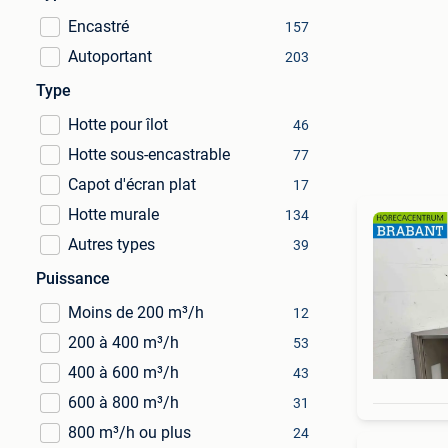
Encastré
157
Autoportant
203
Type
Hotte pour îlot
46
Hotte sous-encastrable
77
Capot d'écran plat
17
Hotte murale
134
Autres types
39
Puissance
Moins de 200 m³/h
12
200 à 400 m³/h
53
400 à 600 m³/h
43
600 à 800 m³/h
31
800 m³/h ou plus
24