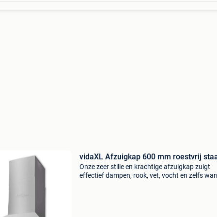
vidaXL Afzuigkap 600 mm roestvrij staa
Onze zeer stille en krachtige afzuigkap zuigt
effectief dampen, rook, vet, vocht en zelfs wa
uit je keuken. Hij beschikt over een 550 m³/uur
afzuiger, twee wasbare aluminium vetfilters e
inwe