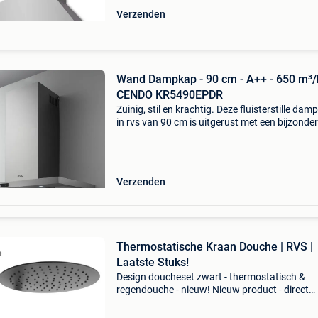
Verzenden
Wand Dampkap - 90 cm - A++ - 650 m³/
CENDO KR5490EPDR
Zuinig, stil en krachtig. Deze fluisterstille dam
in rvs van 90 cm is uitgerust met een bijzonder
zuinige en krachtige eco² powerdrive-motor, i
voor open keukens. Slim ontwerp en extra dun
Verzenden
Thermostatische Kraan Douche | RVS |
Laatste Stuks!
Design doucheset zwart - thermostatisch &
regendouche - nieuw! Nieuw product - direct
leverbaar uit voorraad. - Thermostatische kra
met precisie temperatuurregeling - luxe 25 cm