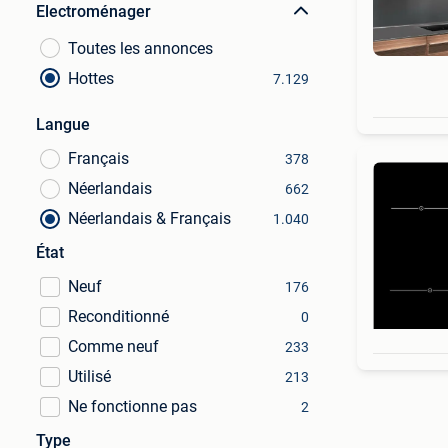
Electroménager
Toutes les annonces
Hottes
7.129
Langue
Français
378
Néerlandais
662
Néerlandais & Français
1.040
État
Neuf
176
Reconditionné
0
Comme neuf
233
Utilisé
213
Ne fonctionne pas
2
Type