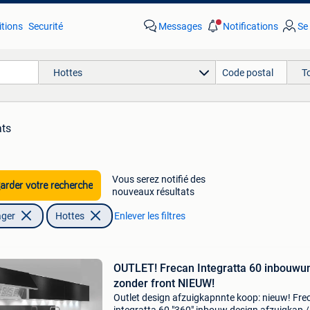
tions
Securité
Messages
Notifications
Se
Hottes
T
ats
Vous serez notifié des
rder votre recherche
nouveaux résultats
ager
Hottes
Enlever les filtres
OUTLET! Frecan Integratta 60 inbouwun
zonder front NIEUW!
Outlet design afzuigkapnnte koop: nieuw! Fre