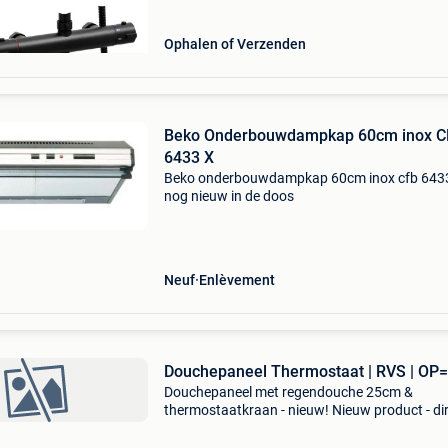
brede rvs regend
Ophalen of Verzenden
Beko Onderbouwdampkap 60cm inox C
6433 X
Beko onderbouwdampkap 60cm inox cfb 643
nog nieuw in de doos
Neuf
Enlèvement
Douchepaneel Thermostaat | RVS | OP
Douchepaneel met regendouche 25cm &
thermostaatkraan - nieuw! Nieuw product - di
leverbaar uit voorraad. - Thermostaatkraan:
nauwkeurig en veilig instellen - 25x25cm bred