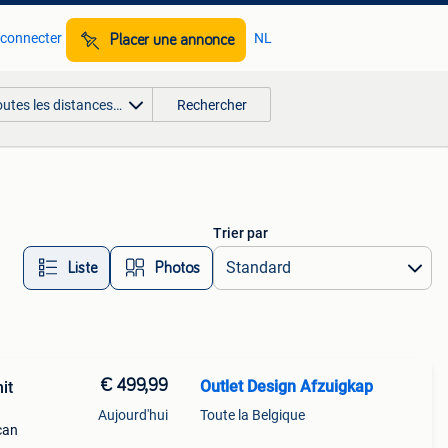
 connecter
NL
Placer une annonce
outes les distances…
Rechercher
Trier par
Liste
Photos
€ 499,99
Outlet Design Afzuigkap
it
Aujourd'hui
Toute la Belgique
can