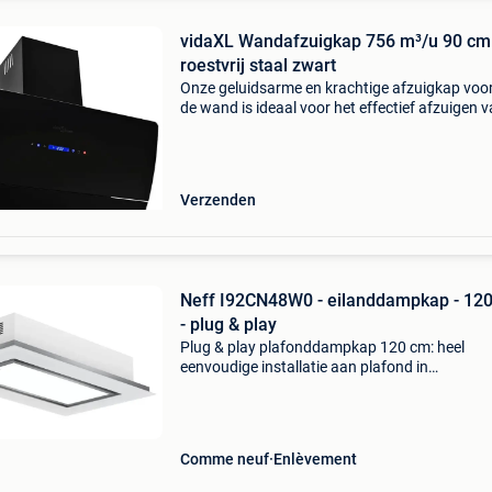
vidaXL Wandafzuigkap 756 m³/u 90 cm
roestvrij staal zwart
Onze geluidsarme en krachtige afzuigkap voo
de wand is ideaal voor het effectief afzuigen 
rook, vet, vocht en zelfs warmte uit je keuken.
roestvrijstalen behuizing, gecombineerd met e
Verzenden
Neff I92CN48W0 - eilanddampkap - 12
- plug & play
Plug & play plafonddampkap 120 cm: heel
eenvoudige installatie aan plafond in
kringloopwerking (recirculatie). Je hangt dez
plafond, geen inbouw nodig. Wegens
omstandigheden nooit gebruikt /
Comme neuf
Enlèvement