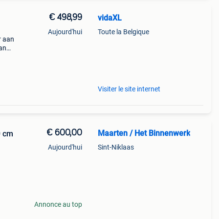
€ 498,99
vidaXL
Aujourd'hui
Toute la Belgique
r aan
van
 De
en st
Visiter le site internet
€ 600,00
Maarten / Het Binnenwerk
0 cm
Aujourd'hui
Sint-Niklaas
e aan
Annonce au top