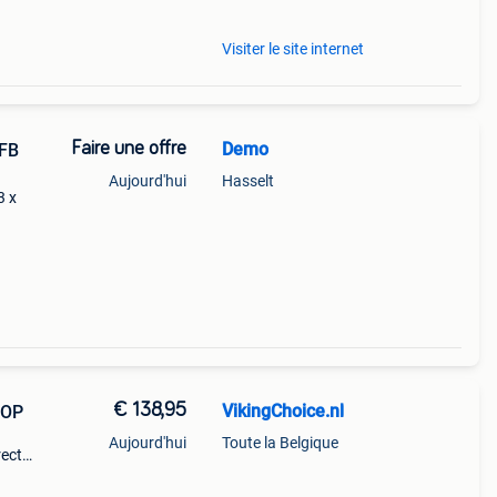
Visiter le site internet
Faire une offre
Demo
FB
Aujourd'hui
Hasselt
3 x
€ 138,95
VikingChoice.nl
=OP
Aujourd'hui
Toute la Belgique
rect
e