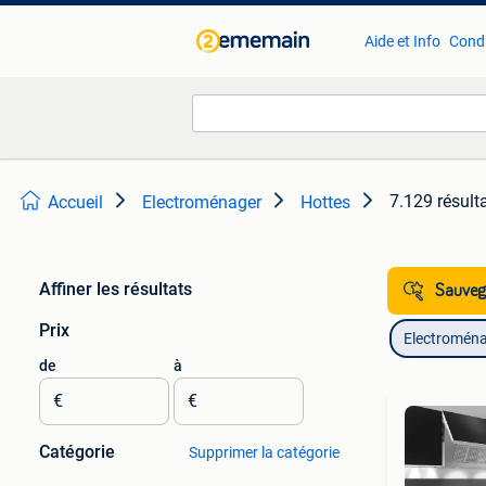
Aide et Info
Condi
7.129 résult
Accueil
Electroménager
Hottes
Affiner les résultats
Sauvega
Prix
Electromén
de
à
€
€
Catégorie
Supprimer la catégorie