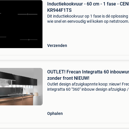
Inductiekookvuur - 60 cm - 1 fase - CEN
KR944F1TS
Dit inductiekookvuur op 1 fase is dé oplossing
wie snel en eenvoudig wil koken op netstroom
(230v). Dankzij de standaard stekker is install
kinderspel: gewoon inpluggen en starten maar
Ideaa
Verzenden
OUTLET! Frecan Integratta 60 inbouwun
zonder front NIEUW!
Outlet design afzuigkapnnte koop: nieuw! Fre
integratta 60 "360" inbouw design afzuigkap /
inbouw unit / inbouwunit / onderbouw
afzuigkapnnslechts 1
beschikbaar.nnkenmerken:nntype: integr
Ophalen