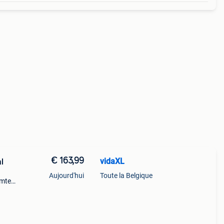
€ 163,99
vidaXL
l
Aujourd'hui
Toute la Belgique
rmte
n een