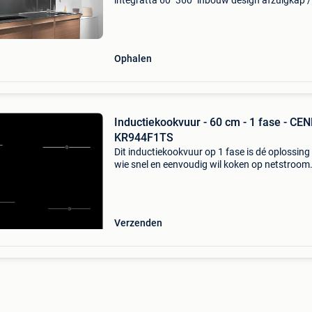
integratta 60 "360" inbouw design afzuigkap /
inbouw unit / inbouwunit / onderbouw
afzuigkapnnslechts 1
beschikbaar.nnkenmerken:nntype: integr
Ophalen
Inductiekookvuur - 60 cm - 1 fase - CEN
KR944F1TS
Dit inductiekookvuur op 1 fase is dé oplossing
wie snel en eenvoudig wil koken op netstroom
(230v). Dankzij de standaard stekker is install
kinderspel: gewoon inpluggen en starten maar
Ideaa
Verzenden