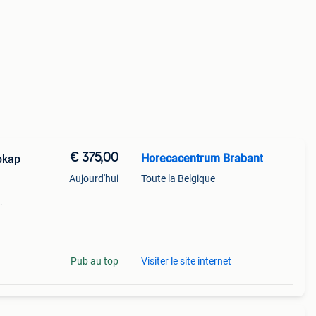
€ 375,00
Horecacentrum Brabant
pkap
Aujourd'hui
Toute la Belgique
tand
r dit
Pub au top
Visiter le site internet