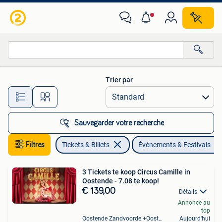
Événements & Festivals
Trier par
Toutes les distances…
Sauvegarder votre recherche
Filtres
Tickets & Billets
Événements & Festivals
3 Tickets te koop Circus Camille in
Oostende - 7.08 te koop!
€ 139,00
Détails
Annonce au
top
Oostende Zandvoorde +Oostende
Aujourd'hui