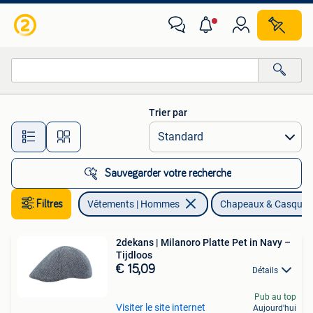
Chapeaux & Casquettes
Trier par
Toutes les distances…
Sauvegarder votre recherche
Filtres
Vêtements | Hommes
Chapeaux & Casquet
2dekans | Milanoro Platte Pet in Navy –
Tijdloos
€ 15,09
Détails
Pub au top
Visiter le site internet
Aujourd'hui