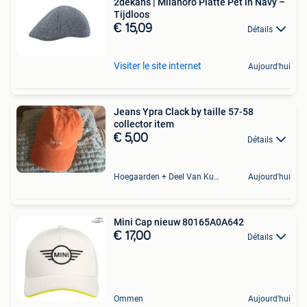
2dekans | Milanoro Platte Pet in Navy –
Tijdloos
€ 15,09
Détails
Visiter le site internet
Aujourd'hui
Jeans Ypra Clack by taille 57-58
collector item
€ 5,00
Détails
Hoegaarden + Deel Van Kumtich + Deel Van Tienen
Aujourd'hui
Mini Cap nieuw 80165A0A642
€ 17,00
Détails
Ommen
Aujourd'hui