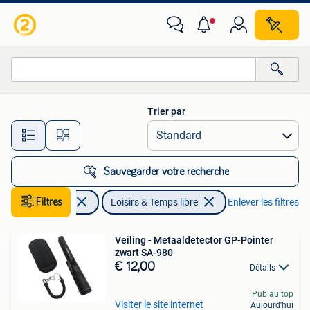
Loisirs & Temps libre
Trier par
Toutes les distances…
Sauvegarder votre recherche
Filtres
Livres
Loisirs & Temps libre
Enlever les filtres
Veiling - Metaaldetector GP-Pointer
zwart SA-980
€ 12,00
Détails
Pub au top
Visiter le site internet
Aujourd'hui