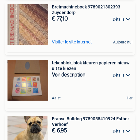
Breimachineboek 9789021302393
Zuydendorp
€ 77,10
Détails
Visiter le site internet
Aujourd'hui
tekenblok, blok kleuren papieren nieuw
uit te kiezen
Voir description
Détails
Aalst
Hier
Franse Bulldog 9789058410924 Esther
Verhoef
€ 6,95
Détails