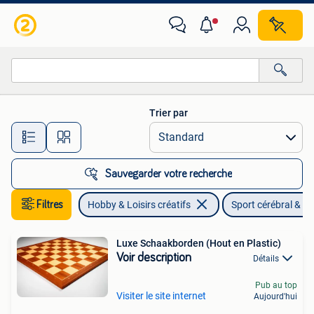
Sport cérébral & Puzzles
Trier par
Toutes les distances…
Sauvegarder votre recherche
Filtres
Hobby & Loisirs créatifs
Sport cérébral & P
Luxe Schaakborden (Hout en Plastic)
Voir description
Détails
Pub au top
Visiter le site internet
Aujourd'hui