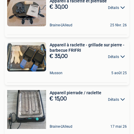
Appareil à raclette et pierrade
€ 30,00
Détails
Braine-L'Alleud
25 févr. 26
Appareil à raclette - grillade sur pierre -
barbecue FRIFRI
€ 35,00
Détails
Musson
5 août 25
Appareil pierrade / raclette
€ 15,00
Détails
Braine-L'Alleud
17 mai 26