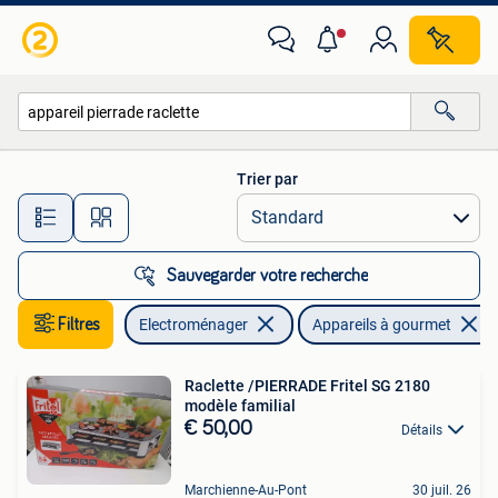
Appareils à gourmet
Trier par
Toutes les distances…
Sauvegarder votre recherche
Filtres
Electroménager
Appareils à gourmet
Raclette /PIERRADE Fritel SG 2180
modèle familial
€ 50,00
Détails
Marchienne-Au-Pont
30 juil. 26