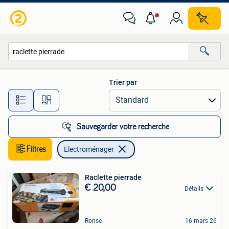
Electroménager
Trier par
Toutes les distances…
Sauvegarder votre recherche
Filtres
Electroménager
Raclette pierrade
€ 20,00
Détails
Ronse
16 mars 26