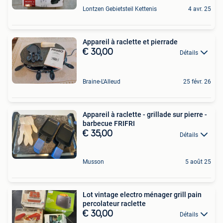
Lontzen Gebietsteil Kettenis
4 avr. 25
Appareil à raclette et pierrade
€ 30,00
Détails
Braine-L'Alleud
25 févr. 26
Appareil à raclette - grillade sur pierre -
barbecue FRIFRI
€ 35,00
Détails
Musson
5 août 25
Lot vintage electro ménager grill pain
percolateur raclette
€ 30,00
Détails