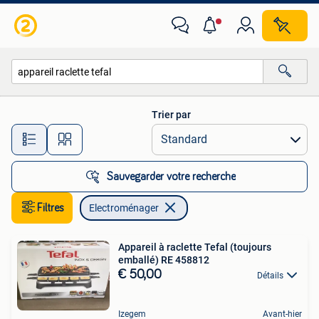
Electroménager
Trier par
Toutes les distances…
Sauvegarder votre recherche
Filtres
Electroménager
Appareil à raclette Tefal (toujours
emballé) RE 458812
€ 50,00
Détails
Izegem
Avant-hier