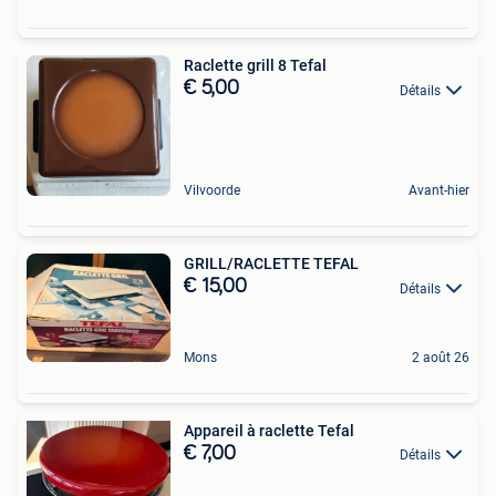
Raclette grill 8 Tefal
€ 5,00
Détails
Vilvoorde
Avant-hier
GRILL/RACLETTE TEFAL
€ 15,00
Détails
Mons
2 août 26
Appareil à raclette Tefal
€ 7,00
Détails