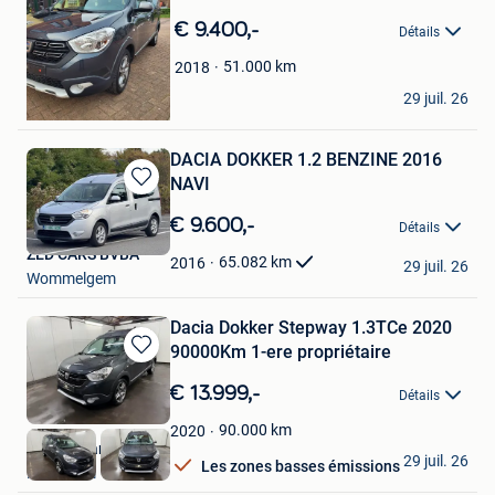
dans
€ 9.400,-
Détails
Mes
Favoris
51.000
km
2018
Sindo
29 juil. 26
Tessenderlo
DACIA DOKKER 1.2 BENZINE 2016
NAVI
Sauvegarder
dans
€ 9.600,-
Détails
Mes
ZED CARS BVBA
Favoris
65.082
km
2016
29 juil. 26
Wommelgem
Dacia Dokker Stepway 1.3TCe 2020
90000Km 1-ere propriétaire
Sauvegarder
dans
€ 13.999,-
Détails
Mes
Favoris
90.000
km
2020
Crystal Cars
29 juil. 26
Les zones basses émissions
Merchtem