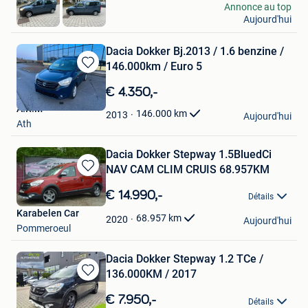
kurt
Annonce au top
Aujourd'hui
Wilrijk
Dacia Dokker Bj.2013 / 1.6 benzine /
146.000km / Euro 5
Sauvegarder
dans
€ 4.350,-
Mes
A.R.M
Favoris
146.000
km
2013
Aujourd'hui
Ath
Dacia Dokker Stepway 1.5BluedCi
NAV CAM CLIM CRUIS 68.957KM
Sauvegarder
dans
€ 14.990,-
Détails
Mes
Karabelen Car
Favoris
68.957
km
2020
Aujourd'hui
Pommeroeul
Dacia Dokker Stepway 1.2 TCe /
136.000KM / 2017
Sauvegarder
dans
€ 7.950,-
Détails
Mes