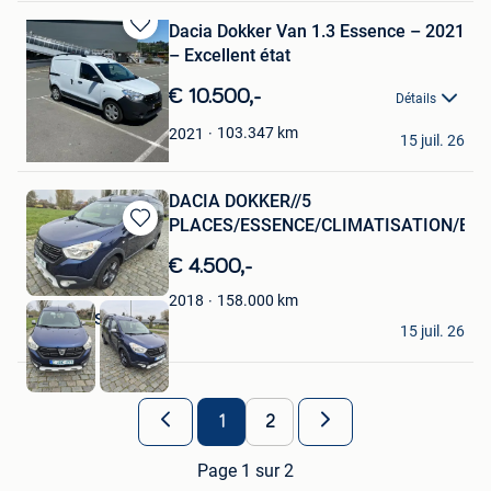
Dacia Dokker Van 1.3 Essence – 2021
Sauvegarder
– Excellent état
dans
Mes
€ 10.500,-
Détails
Favoris
ABBAS SHARIFI
103.347
km
2021
15 juil. 26
Jambes
DACIA DOKKER//5
PLACES/ESSENCE/CLIMATISATION/EX
Sauvegarder
dans
€ 4.500,-
Mes
Favoris
158.000
km
2018
Z-MOTORS
15 juil. 26
Hoboken
1
2
Page 1 sur 2