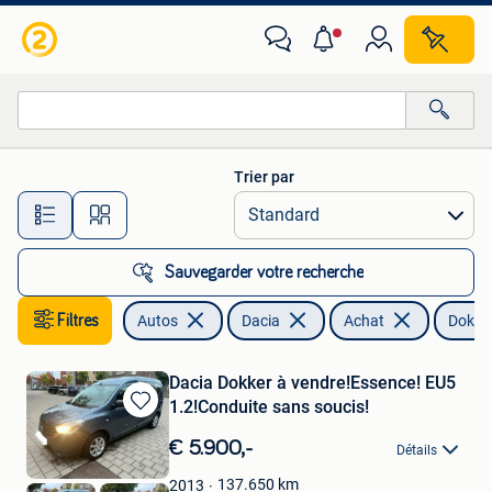
Dacia
Trier par
Toutes les distances…
Sauvegarder votre recherche
Filtres
Autos
Dacia
Achat
Dokke
Dacia Dokker à vendre!Essence! EU5
1.2!Conduite sans soucis!
Sauvegarder
dans
€ 5.900,-
Détails
Mes
Favoris
137.650
km
2013