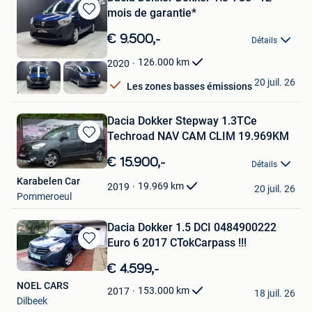
mois de garantie*
Sauvegarder
dans
€ 9.500,-
Détails
Mes
Favoris
126.000
km
2020
E&L Cars
20 juil. 26
Les zones basses émissions
Herstal
Dacia Dokker Stepway 1.3TCe
Techroad NAV CAM CLIM 19.969KM
Sauvegarder
dans
€ 15.900,-
Détails
Mes
Karabelen Car
Favoris
19.969
km
2019
20 juil. 26
Pommeroeul
Dacia Dokker 1.5 DCI 0484900222
Euro 6 2017 CTokCarpass !!!
Sauvegarder
dans
€ 4.599,-
Mes
NOEL CARS
Favoris
153.000
km
2017
18 juil. 26
Dilbeek