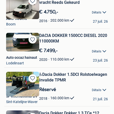
vracht Reeds Gekeurd
Sauvegarder
dans
€ 4.750,-
Détails
Mes
Auto-Neat95
Favoris
202.000
km
2016
27 juil. 26
Boom
DACIA DOKKER 1500CC DIESEL 2020
110000KM
Sauvegarder
dans
€ 7.499,-
Détails
Mes
Auto occaz hainaut
Favoris
110.000
km
2020
23 juil. 26
Lodelinsart
️♿️Dacia Dokker 1.5DCI Rolstoelwagen
Invalide TPMR
Sauvegarder
dans
Réservé
Détails
Mes
SF International BV
Favoris
160.000
km
2018
21 juil. 26
Sint-Katelijne-Waver
Dacia Dokker Dokker 1.3 TCe *12