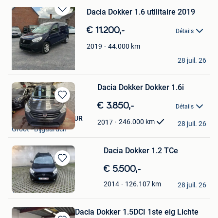
Dacia Dokker 1.6 utilitaire 2019
Sauvegarder
dans
€ 11.200,-
Détails
Mes
Favoris
44.000
km
2019
Roger Rabbit
28 juil. 26
Habay-La-Neuve
Dacia Dokker Dokker 1.6i
Sauvegarder
€ 3.850,-
Détails
dans
AUTO-IMMO JABBOUR
Mes
246.000
km
2017
28 juil. 26
Groot - Bijgaarden
Favoris
Dacia Dokker 1.2 TCe
Sauvegarder
€ 5.500,-
dans
Maike Baeyens
126.107
km
2014
Mes
28 juil. 26
Ternat
Favoris
Dacia Dokker 1.5DCI 1ste eig Lichte