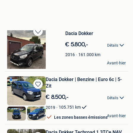
Dacia Dokker
Sauvegarder
dans
€ 5.800,-
Détails
Mes
Favoris
161.000
km
2016
M.R
Avant-hier
Hoboken
Dacia Dokker | Benzine | Euro 6c | 5-
Zit
Sauvegarder
dans
€ 8.500,-
Détails
Mes
Favoris
105.751
km
2019
Z-Motors
Avant-hier
Les zones basses émissions
Hoboken
Dacia Dokker Techroad 1.3TCe NAV