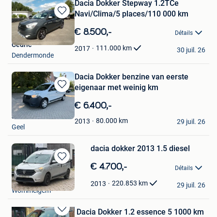
Dacia Dokker Stepway 1.2TCe
Navi/Clima/5 places/110 000 km
Sauvegarder
dans
€ 8.500,-
Détails
Mes
Cedric
Favoris
111.000
km
2017
30 juil. 26
Dendermonde
Dacia Dokker benzine van eerste
eigenaar met weinig km
Sauvegarder
dans
€ 6.400,-
Mes
Jo
Favoris
80.000
km
2013
29 juil. 26
Geel
dacia dokker 2013 1.5 diesel
Sauvegarder
€ 4.700,-
Détails
dans
EM-CLASSICS
Mes
220.853
km
2013
29 juil. 26
Wommelgem
Favoris
Dacia Dokker 1.2 essence 5 1000 km
Sauvegarder