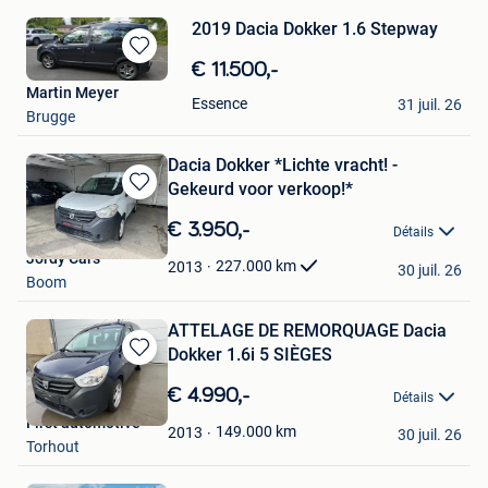
2019 Dacia Dokker 1.6 Stepway
Sauvegarder
€ 11.500,-
dans
Martin Meyer
Essence
31 juil. 26
Mes
Brugge
Favoris
Dacia Dokker *Lichte vracht! -
Gekeurd voor verkoop!*
Sauvegarder
dans
€ 3.950,-
Détails
Mes
Jordy Cars
Favoris
227.000
km
2013
30 juil. 26
Boom
ATTELAGE DE REMORQUAGE Dacia
Dokker 1.6i 5 SIÈGES
Sauvegarder
dans
€ 4.990,-
Détails
Mes
First automotive
Favoris
149.000
km
2013
30 juil. 26
Torhout