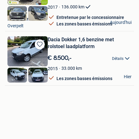
Favoris
136.000
km
2017
Entretenue par le concessionnaire
PCS Automotive
Aujourd'hui
Les zones basses émissions
Overpelt
Dacia Dokker 1,6 benzine met
rolstoel laadplatform
Sauvegarder
dans
€ 8.500,-
Détails
Mes
Favoris
33.000
km
2015
frank
Hier
Les zones basses émissions
Brecht