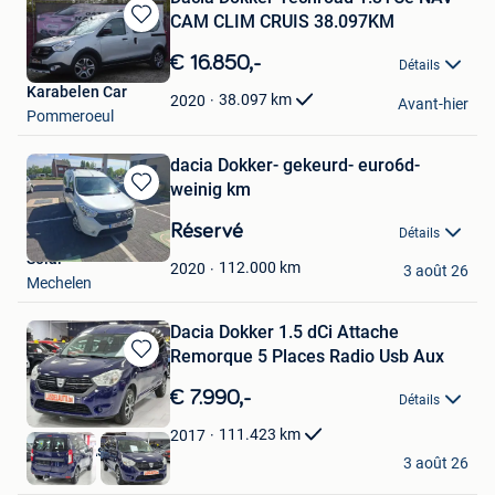
CAM CLIM CRUIS 38.097KM
Sauvegarder
dans
€ 16.850,-
Détails
Mes
Karabelen Car
Favoris
38.097
km
2020
Avant-hier
Pommeroeul
dacia Dokker- gekeurd- euro6d-
weinig km
Sauvegarder
dans
Réservé
Détails
Mes
Solai
Favoris
112.000
km
2020
3 août 26
Mechelen
Dacia Dokker 1.5 dCi Attache
Remorque 5 Places Radio Usb Aux
Sauvegarder
dans
€ 7.990,-
Détails
Mes
Favoris
111.423
km
2017
Garage l'As de l'auto
3 août 26
Chatelet