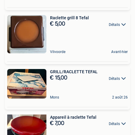
Raclette grill 8 Tefal
€ 5,00
Détails
Vilvoorde
Avant-hier
GRILL/RACLETTE TEFAL
€ 15,00
Détails
Mons
2 août 26
Appareil à raclette Tefal
€ 7,00
Détails