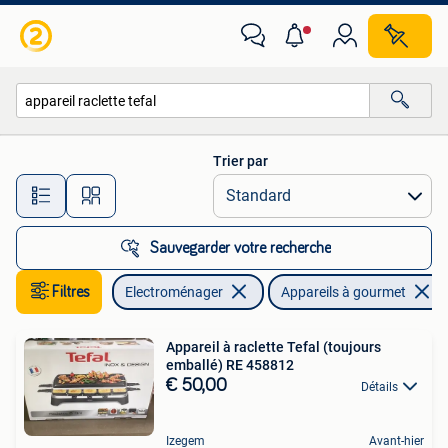
Appareils à gourmet
Trier par
Toutes les distances…
Sauvegarder votre recherche
Filtres
Electroménager
Appareils à gourmet
Appareil à raclette Tefal (toujours
emballé) RE 458812
€ 50,00
Détails
Izegem
Avant-hier