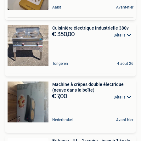
Aalst
Avant-hier
Cuisinière électrique industrielle 380v
€ 350,00
Détails
Tongeren
4 août 26
Machine à crêpes double électrique
(neuve dans la boîte)
€ 7,00
Détails
Nederbrakel
Avant-hier
Friteuse - 4 L - 1 panier - jusquà 1 kg de