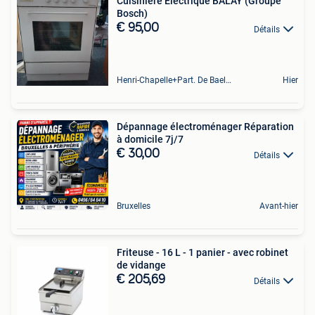
Cuisinière Électrique BALAY (Groupe
Bosch)
€ 95,00
Détails
Henri-Chapelle+Part. De Baelen
Hier
Dépannage électroménager Réparation
à domicile 7j/7
€ 30,00
Détails
Bruxelles
Avant-hier
Friteuse - 16 L - 1 panier - avec robinet
de vidange
€ 205,69
Détails