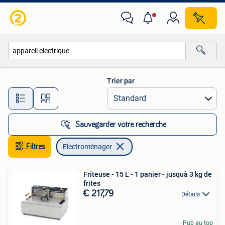
Electroménager
Trier par
Toutes les distances…
Sauvegarder votre recherche
Filtres
Electroménager
Friteuse - 15 L - 1 panier - jusquà 3 kg de
frites
€ 217,79
Détails
Pub au top