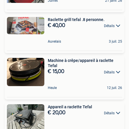
Jumet
21 janv. 26
Raclette grill tefal .8 personne.
€ 40,00
Détails
Auvelais
3 juil. 25
Machine à crêpe/appareil à raclette
Tefal
€ 15,00
Détails
Heule
12 juil. 26
Appareil a raclette Tefal
€ 20,00
Détails