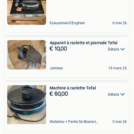
Ecaussines-D'Enghien
6 mai 26
Appareil à raclette et pierrade Tefal
€ 10,00
Détails
Jambes
19 mars 25
Machine à raclette Tefal
€ 60,00
Détails
Waterloo + Partie De Braine-L'Alleud, De Ohain
5 mai 26