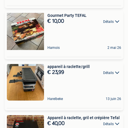
Gourmet Party TEFAL
€ 10,00
Détails
Hamois
2 mai 26
appareil à raclette/grill
€ 23,99
Détails
Harelbeke
13 juin 26
Appareil à raclette, gril et crépière Tefal
€ 40,00
Détails