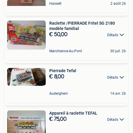
Hasselt
2 août 26
Raclette /PIERRADE Fritel SG 2180
modèle familial
€ 50,00
Détails
Marchienne-Au-Pont
30 juil. 26
Pierrade Tefal
€ 8,00
Détails
Auderghem
14 avr. 26
Appareil à raclette TEFAL
€ 75,00
Détails