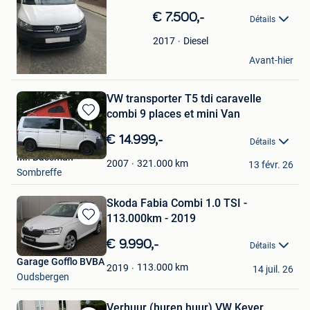
dans
€ 7.500,-
Détails
Mes
Favoris
Diesel
2017
Jan
Avant-hier
Roeselare
VW transporter T5 tdi caravelle
combi 9 places et mini Van
Sauvegarder
dans
€ 14.999,-
Détails
Mes
Mr. Bassman
Favoris
321.000
km
2007
13 févr. 26
Sombreffe
Skoda Fabia Combi 1.0 TSI -
113.000km - 2019
Sauvegarder
dans
€ 9.990,-
Détails
Mes
Garage Gofflo BVBA
Favoris
113.000
km
2019
14 juil. 26
Oudsbergen
Verhuur (huren huur) VW Kever