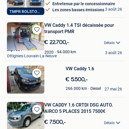
Entretenue par le concessionnaire
ZAR
3 août 26
Les zones basses émissions
TMPR ROLSTOELAUTO
Aartselaar
VW Caddy 1.4 TSI décaissée pour
transport PMR
Sauvegarder
dans
€ 22.700,-
Détails
Mes
xcp7001
Favoris
94.000
km
2020
3 août 26
Ottignies-Louvain-La-Neuve
VW Caddy 1.6
Sauvegarder
€ 5.500,-
dans
Voiture
Diesel
266.000
km
Mes
27 mai 26
Lodelinsart
Favoris
VW CADDY 1.6 CRTDI DSG AUTO.
AIRCO 5 PLACES 2015 7500€
Sauvegarder
dans
€ 7.500,-
Détails
Mes