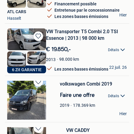
Financement possible
Entretenue par le concessionnaire
ATL CARS
Hier
Les zones basses émissions
Hasselt
VW Transporter T5 Combi 2.0 TSI
Essence | 2013 | 98 000 km
Sauvegarder
dans
€ 19.850,-
Détails
Mes
Favoris
98.000
km
2013
sb cars
22 juil. 26
Les zones basses émissions
6 Zit GARANTIE
Kortemark
volkswagen Combi 2019
Sauvegarder
dans
Faire une offre
Détails
Mes
Favoris
178.369
km
2019
Said El Moussaoui
Hier
Leuven
VW CADDY
Sauvegarder