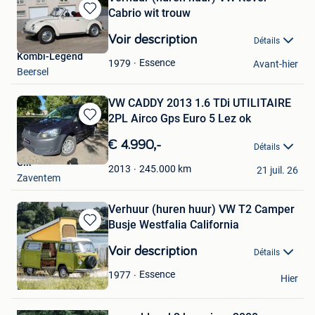
Cabrio wit trouw
Sauvegarder
dans
Voir description
Détails
Mes
Kombi-Legend
Favoris
Essence
1979
Avant-hier
Beersel
VW CADDY 2013 1.6 TDi UTILITAIRE
2PL Airco Gps Euro 5 Lez ok
Sauvegarder
dans
€ 4.990,-
Détails
Mes
Clk
Favoris
245.000
km
2013
21 juil. 26
Zaventem
Verhuur (huren huur) VW T2 Camper
Busje Westfalia California
Sauvegarder
dans
Voir description
Détails
Mes
Kombi-Legend
Favoris
Essence
1977
Hier
Beersel
Sauvegarder
dans
Mes