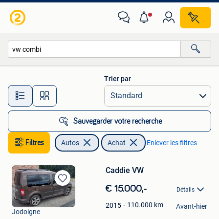
Autos
Trier par
Toutes les distances…
Sauvegarder votre recherche
Filtres
Autos
Achat
Enlever les filtres
Caddie VW
Sauvegarder
€ 15.000,-
Détails
dans
Cédric
Mes
110.000
km
2015
Avant-hier
Jodoigne
Favoris