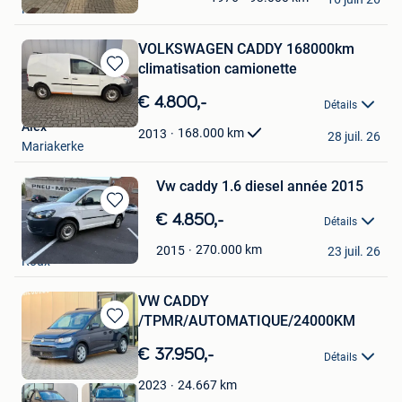
Perwez
Favoris
VOLKSWAGEN CADDY 168000km
climatisation camionette
Sauvegarder
dans
€ 4.800,-
Détails
Mes
Alex
Favoris
168.000
km
2013
28 juil. 26
Mariakerke
Vw caddy 1.6 diesel année 2015
Sauvegarder
€ 4.850,-
Détails
dans
Automobile Sam
Mes
270.000
km
2015
23 juil. 26
Roux
Favoris
VW CADDY
/TPMR/AUTOMATIQUE/24000KM
Sauvegarder
dans
€ 37.950,-
Détails
Mes
Favoris
24.667
km
2023