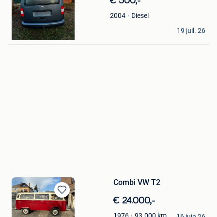
€ 500,-
Mes
Favoris
Diesel
2004
yac
19 juil. 26
Mouscron
Combi VW T2
Sauvegarder
€ 24.000,-
dans
MotorOnly
93.000
km
1976
Mes
16 juin 26