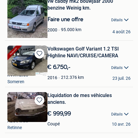
vw caddy mk2 bouwjaar 2000
Favoris
benzine Weinig km.
Faire une offre
Détails
Matthias De Beleyr
95.000
km
2000
4 août 26
Sint-Pieters-Kapelle
Volkswagen Golf Variant 1.2 TSI
Highline NAVI/CRUISE/CAMERA
Sauvegarder
dans
€ 6.750,-
Détails
Mes
RVR Auto's
Favoris
212.376
km
2016
23 juil. 26
Someren
Liquidation de mes véhicules
anciens.
Sauvegarder
dans
€ 999,99
Détails
Mes
ALGOVARI
Favoris
Coupé
10 avr. 26
Retinne