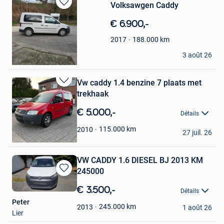
Volksawgen Caddy
Sauvegarder
dans
€ 6.900,-
Mes
Favoris
188.000
km
2017
Nasscar Sprl
3 août 26
Mont-Saint-Guibert
Vw caddy 1.4 benzine 7 plaats met
Sauvegarder
trekhaak
dans
Mes
€ 5.000,-
Détails
Favoris
BE NL BANDEN
115.000
km
2010
27 juil. 26
Rillaar
VW CADDY 1.6 DIESEL BJ 2013 KM
245000
Sauvegarder
dans
€ 3.500,-
Détails
Mes
Peter
Favoris
245.000
km
2013
1 août 26
Lier