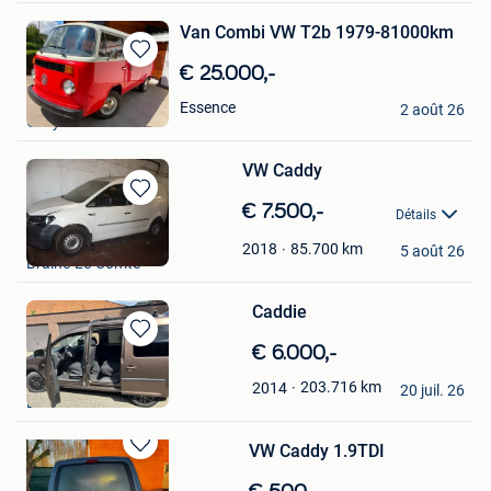
Van Combi VW T2b 1979-81000km
Sauvegarder
€ 25.000,-
dans
Hayden&Mila
Essence
Mes
2 août 26
Olloy-Sur-Viroin
Favoris
VW Caddy
Sauvegarder
€ 7.500,-
Détails
dans
danut burla
Mes
85.700
km
2018
5 août 26
Braine-Le-Comte
Favoris
Caddie
Sauvegarder
€ 6.000,-
dans
Sas
203.716
km
2014
Mes
20 juil. 26
Berchem
Favoris
VW Caddy 1.9TDI
Sauvegarder
dans