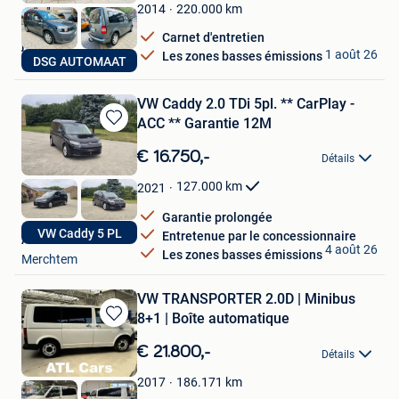
Favoris
220.000
km
2014
Carnet d'entretien
jams
1 août 26
Les zones basses émissions
DSG AUTOMAAT
Grimbergen
VW Caddy 2.0 TDi 5pl. ** CarPlay -
ACC ** Garantie 12M
Sauvegarder
dans
€ 16.750,-
Détails
Mes
Favoris
127.000
km
2021
Garantie prolongée
VW Caddy 5 PL
Entretenue par le concessionnaire
ABM Cars
4 août 26
Les zones basses émissions
Merchtem
VW TRANSPORTER 2.0D | Minibus
8+1 | Boîte automatique
Sauvegarder
dans
€ 21.800,-
Détails
Mes
Favoris
186.171
km
2017