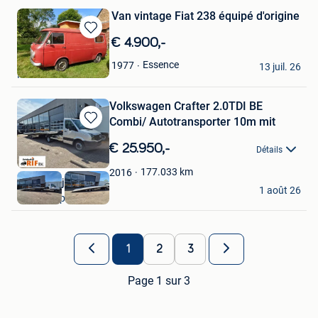
Van vintage Fiat 238 équipé d'origine
Sauvegarder
€ 4.900,-
dans
Laurence
Essence
1977
Mes
13 juil. 26
Mons
Favoris
Volkswagen Crafter 2.0TDI BE
Combi/ Autotransporter 10m mit
Sauvegarder
dans
€ 25.950,-
Détails
Mes
Favoris
177.033
km
2016
Autobedrijf Rif B.V.
1 août 26
Hoofddorp
1
2
3
Page 1 sur 3