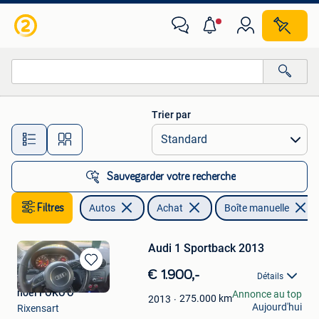
Autos
Trier par
Toutes les distances…
Sauvegarder votre recherche
Filtres
Autos
Achat
Boîte manuelle
Audi 1 Sportback 2013
Sauvegarder
€ 1.900,-
Détails
dans
noël FOKO'O
Annonce au top
Mes
275.000
km
2013
Aujourd'hui
Rixensart
Favoris