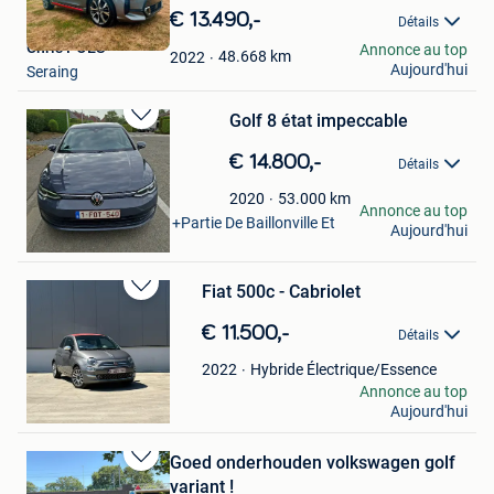
dans
€ 13.490,-
Détails
Mes
Chris POES
Annonce au top
Favoris
48.668
km
2022
Aujourd'hui
Seraing
Golf 8 état impeccable
Sauvegarder
dans
€ 14.800,-
Détails
Mes
Favoris
michel warnant
53.000
km
2020
Annonce au top
Marche-En-Famenne +Partie De Baillonville Et
Aujourd'hui
Noiseux
Fiat 500c - Cabriolet
Sauvegarder
dans
€ 11.500,-
Détails
Mes
Favoris
Hybride Électrique/Essence
2022
Allysia Thoelen
Annonce au top
Aujourd'hui
Grobbendonk
Goed onderhouden volkswagen golf
Sauvegarder
variant !
dans