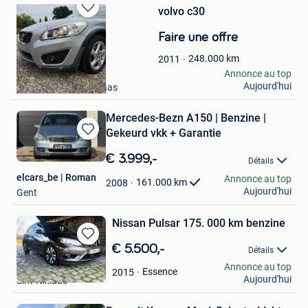
volvo c30
Sauvegarder
dans
Faire une offre
Mes
Favoris
248.000
km
2011
Quinten
Annonce au top
Aujourd'hui
Mechelen-Aan-De-Maas
Mercedes-Bezn A150 | Benzine |
Gekeurd vkk + Garantie
Sauvegarder
dans
€ 3.999,-
Détails
Mes
elcars_be | Roman
Annonce au top
Favoris
161.000
km
2008
Aujourd'hui
Gent
Nissan Pulsar 175. 000 km benzine
Sauvegarder
€ 5.500,-
Détails
dans
WillD
Annonce au top
Mes
Essence
2015
Aujourd'hui
Sint-Niklaas
Favoris