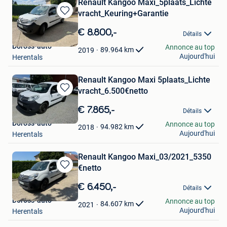
Renault Kangoo Maxi_5plaats_Lichte
vracht_Keuring+Garantie
Sauvegarder
dans
€ 8.800,-
Détails
Mes
Doross-auto
Annonce au top
Favoris
89.964
km
2019
Aujourd'hui
Herentals
Renault Kangoo Maxi 5plaats_Lichte
vracht_6.500€netto
Sauvegarder
dans
€ 7.865,-
Détails
Mes
Doross-auto
Annonce au top
Favoris
94.982
km
2018
Aujourd'hui
Herentals
Renault Kangoo Maxi_03/2021_5350
€netto
Sauvegarder
dans
€ 6.450,-
Détails
Mes
Doross-auto
Annonce au top
Favoris
84.607
km
2021
Aujourd'hui
Herentals