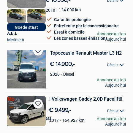
Détails
Mes
Favoris
124.000
km
2018
Garantie prolongée
Entretenue par le concessionnaire
Goede staat
Essai à domicile
A.B.L
Annonce au top
Les zones basses émissions
Aujourd'hui
Merksem
Topoccasie Renault Master L3 H2
Sauvegarder
dans
€ 14.900,-
Détails
Mes
Favoris
Diesel
2020
tomdek
Annonce au top
Aujourd'hui
Oostakker
‼️Volkswagen Caddy 2.0D Facelift‼️
Sauvegarder
€ 9.499,-
Détails
dans
MD Motorhomes & Cars
Annonce au top
Mes
164.927
km
2017
Aujourd'hui
Heusden
Favoris