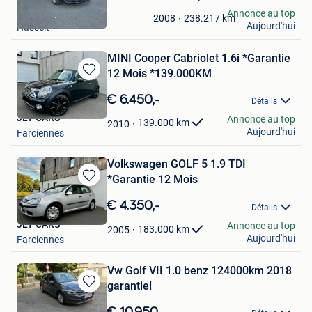
dans
M&B
Annonce au top
Mes
238.217
km
2008
Aujourd'hui
Hasselt
Favoris
MINI Cooper Cabriolet 1.6i *Garantie
12 Mois *139.000KM
Sauvegarder
dans
€ 6.450,-
Détails
Mes
JLT CARS
Annonce au top
Favoris
139.000
km
2010
Aujourd'hui
Farciennes
Volkswagen GOLF 5 1.9 TDI
*Garantie 12 Mois
Sauvegarder
dans
€ 4.350,-
Détails
Mes
JLT CARS
Annonce au top
Favoris
183.000
km
2005
Aujourd'hui
Farciennes
Vw Golf VII 1.0 benz 124000km 2018
garantie!
Sauvegarder
dans
€ 10.950,-