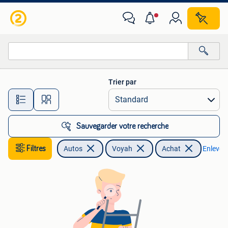
Voyah
Trier par
Toutes les distances…
Sauvegarder votre recherche
Filtres
Autos
Voyah
Achat
Enlever l