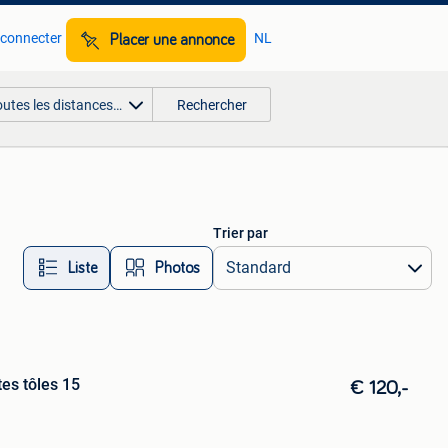
 connecter
NL
Placer une annonce
outes les distances…
Rechercher
Trier par
Liste
Photos
es tôles 15
€ 120,-