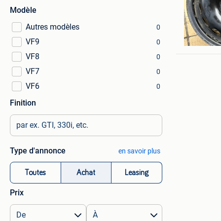
Modèle
Autres modèles
0
Vdccat
VF9
Beaufays 
0
VF8
0
VF7
0
VF6
0
Finition
Type d'annonce
en savoir plus
Toutes
Achat
Leasing
Prix