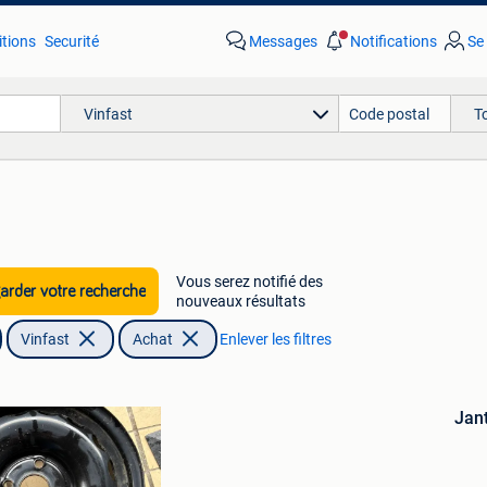
tions
Securité
Messages
Notifications
Se
Vinfast
T
Vous serez notifié des
rder votre recherche
nouveaux résultats
Vinfast
Achat
Enlever les filtres
Sauvegarder
dans
Jant
Mes
Favoris