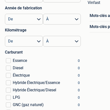
Vinfast
Année de fabrication
Mots-clés 
Mots-clés p
Kilométrage
Carburant
Essence
0
Diesel
0
Électrique
0
Hybride Électrique/Essence
0
Hybride Électrique/Diesel
0
LPG
0
GNC (gaz naturel)
0