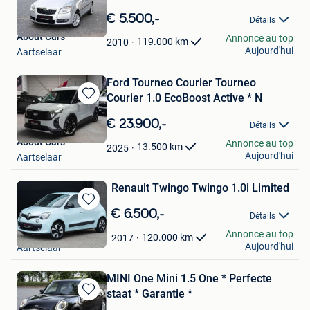
Sauvegarder
dans
€ 5.500,-
Détails
Mes
About Cars
Annonce au top
Favoris
119.000
km
2010
Aujourd'hui
Aartselaar
Ford Tourneo Courier Tourneo
Courier 1.0 EcoBoost Active * N
Sauvegarder
dans
€ 23.900,-
Détails
Mes
About Cars
Annonce au top
Favoris
13.500
km
2025
Aujourd'hui
Aartselaar
Renault Twingo Twingo 1.0i Limited
Sauvegarder
€ 6.500,-
Détails
dans
About Cars
Annonce au top
Mes
120.000
km
2017
Aujourd'hui
Aartselaar
Favoris
MINI One Mini 1.5 One * Perfecte
staat * Garantie *
Sauvegarder