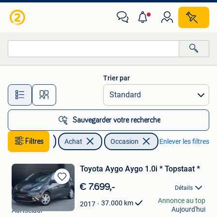
Autos
Trier par
Toutes les distances…
Sauvegarder votre recherche
Autos
Filtres
Achat
Occasion
Enlever les filtres
Toyota Aygo Aygo 1.0i * Topstaat *
Sauvegarder
€ 7.699,-
Détails
dans
About Cars
Annonce au top
Mes
37.000
km
2017
Aujourd'hui
Aartselaar
Favoris