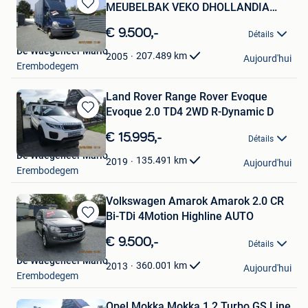
MEUBELBAK VEKO DHOLLANDIA
Sauvegarder
LAADB
dans
€ 9.500,-
Détails
Mes
De Waegeneer Mario
Favoris
207.489
km
2005
Aujourd'hui
Erembodegem
Land Rover Range Rover Evoque
Evoque 2.0 TD4 2WD R-Dynamic D
Sauvegarder
dans
€ 15.995,-
Détails
Mes
De Waegeneer Mario
Favoris
135.491
km
2019
Aujourd'hui
Erembodegem
Volkswagen Amarok Amarok 2.0 CR
Bi-TDi 4Motion Highline AUTO
Sauvegarder
dans
€ 9.500,-
Détails
Mes
De Waegeneer Mario
Favoris
360.001
km
2013
Aujourd'hui
Erembodegem
Opel Mokka Mokka 1.2 Turbo GS Line