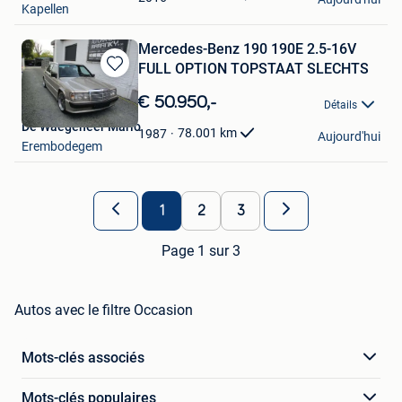
Kapellen
Mercedes-Benz 190 190E 2.5-16V
FULL OPTION TOPSTAAT SLECHTS
Sauvegarder
dans
€ 50.950,-
Détails
Mes
De Waegeneer Mario
Favoris
78.001
km
1987
Aujourd'hui
Erembodegem
1
2
3
Page 1 sur 3
Autos avec le filtre Occasion
Mots-clés associés
Mots-clés populaires