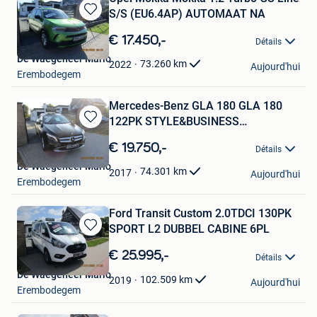
S/S (EU6.4AP) AUTOMAAT NA
Sauvegarder
dans
€ 17.450,-
Détails
Mes
De Waegeneer Mario
Favoris
73.260
km
2022
Aujourd'hui
Erembodegem
Mercedes-Benz GLA 180 GLA 180
122PK STYLE&BUSINESS
Sauvegarder
AUTOMAAT
dans
€ 19.750,-
Détails
Mes
De Waegeneer Mario
Favoris
74.301
km
2017
Aujourd'hui
Erembodegem
Ford Transit Custom 2.0TDCI 130PK
SPORT L2 DUBBEL CABINE 6PL
Sauvegarder
dans
€ 25.995,-
Détails
Mes
De Waegeneer Mario
Favoris
102.509
km
2019
Aujourd'hui
Erembodegem