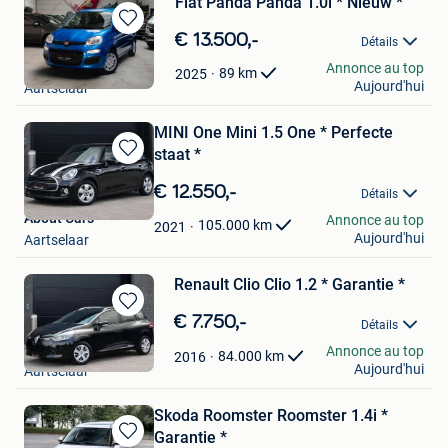
Fiat Panda Panda 1.0i * Nieuw *
Sauvegarder
€ 13.500,-
Détails
dans
About Cars
Annonce au top
Mes
89
km
2025
Aujourd'hui
Aartselaar
Favoris
MINI One Mini 1.5 One * Perfecte
staat *
Sauvegarder
dans
€ 12.550,-
Détails
Mes
About Cars
Annonce au top
Favoris
105.000
km
2021
Aujourd'hui
Aartselaar
Renault Clio Clio 1.2 * Garantie *
Sauvegarder
€ 7.750,-
Détails
dans
About Cars
Annonce au top
Mes
84.000
km
2016
Aujourd'hui
Aartselaar
Favoris
Skoda Roomster Roomster 1.4i *
Garantie *