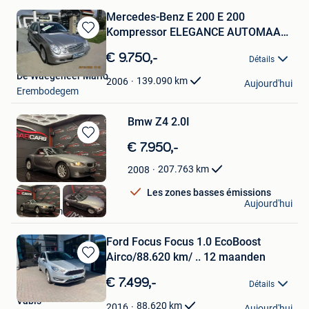
Mercedes-Benz E 200 E 200
Kompressor ELEGANCE AUTOMAAT
Sauvegarder
FULL
dans
€ 9.750,-
Détails
Mes
De Waegeneer Mario
Favoris
139.090
km
2006
Aujourd'hui
Erembodegem
Bmw Z4 2.0I
Sauvegarder
€ 7.950,-
dans
207.763
km
2008
Mes
Favoris
Les zones basses émissions
Eldarcars
Aujourd'hui
Desselgem
Ford Focus Focus 1.0 EcoBoost
Airco/88.620 km/ .. 12 maanden
Sauvegarder
dans
€ 7.499,-
Détails
Mes
Vabis
Favoris
88.620
km
2016
Aujourd'hui