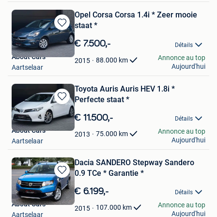
Opel Corsa Corsa 1.4i * Zeer mooie
staat *
Sauvegarder
dans
€ 7.500,-
Détails
Mes
About Cars
Annonce au top
Favoris
88.000
km
2015
Aujourd'hui
Aartselaar
Toyota Auris Auris HEV 1.8i *
Perfecte staat *
Sauvegarder
dans
€ 11.500,-
Détails
Mes
About Cars
Annonce au top
Favoris
75.000
km
2013
Aujourd'hui
Aartselaar
Dacia SANDERO Stepway Sandero
0.9 TCe * Garantie *
Sauvegarder
dans
€ 6.199,-
Détails
Mes
About Cars
Annonce au top
Favoris
107.000
km
2015
Aujourd'hui
Aartselaar