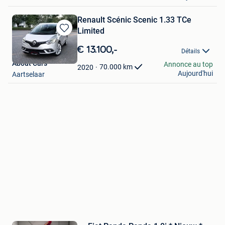
Renault Scénic Scenic 1.33 TCe
Limited
Sauvegarder
dans
€ 13.100,-
Détails
Mes
About Cars
Annonce au top
Favoris
70.000
km
2020
Aujourd'hui
Aartselaar