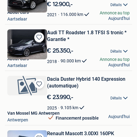
dans
€ 12.900,-
Détails
Mes
About Cars
Annonce au top
Favoris
116.000
km
2021
Aujourd'hui
Aartselaar
Audi TT Roadster 1.8 TFSI S tronic *
Garantie *
Sauvegarder
dans
€ 25.350,-
Détails
Mes
About Cars
Annonce au top
Favoris
90.000
km
2018
Aujourd'hui
Aartselaar
Dacia Duster Hybrid 140 Expression
(automatique)
Sauvegarder
dans
€ 23.990,-
Détails
Mes
Favoris
9.105
km
2025
Van Mossel MG Antwerpen
Aujourd'hui
Financement possible
Antwerpen
Renault Mascott 3.0DXI 160PK