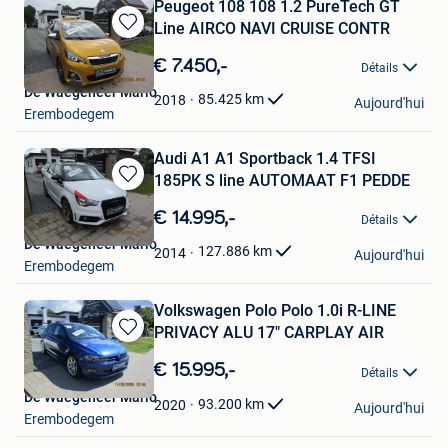
Peugeot 108 108 1.2 PureTech GT
Line AIRCO NAVI CRUISE CONTR
Sauvegarder
dans
€ 7.450,-
Détails
Mes
De Waegeneer Mario
Favoris
85.425
km
2018
Aujourd'hui
Erembodegem
Audi A1 A1 Sportback 1.4 TFSI
185PK S line AUTOMAAT F1 PEDDE
Sauvegarder
dans
€ 14.995,-
Détails
Mes
De Waegeneer Mario
Favoris
127.886
km
2014
Aujourd'hui
Erembodegem
Volkswagen Polo Polo 1.0i R-LINE
PRIVACY ALU 17" CARPLAY AIR
Sauvegarder
dans
€ 15.995,-
Détails
Mes
De Waegeneer Mario
Favoris
93.200
km
2020
Aujourd'hui
Erembodegem