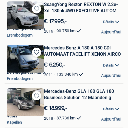
SsangYong Rexton REXTON W 2.2e-
Xdi 180pk 4WD EXECUTIVE AUTOM
Sauvegarder
dans
€ 17.995,-
Détails
Mes
De Waegeneer Mario
Favoris
90.750
km
2016
Aujourd'hui
Erembodegem
Mercedes-Benz A 180 A 180 CDI
AUTOMAAT FACELIFT XENON AIRCO
Sauvegarder
dans
€ 6.250,-
Détails
Mes
De Waegeneer Mario
Favoris
133.340
km
2011
Aujourd'hui
Erembodegem
Mercedes-Benz GLA 180 GLA 180
Business Solution 12 Maanden g
Sauvegarder
dans
€ 18.999,-
Détails
Mes
Vabis
Favoris
87.736
km
2018
Aujourd'hui
Kapellen