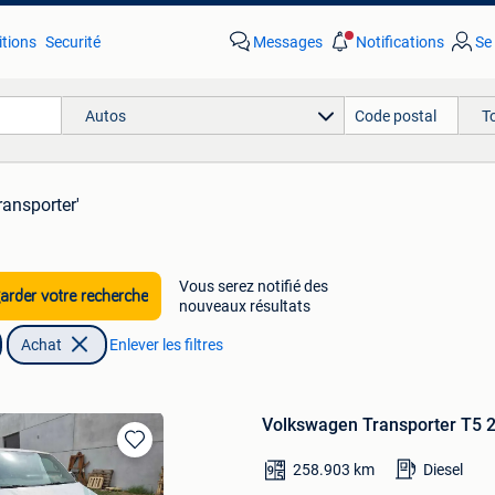
tions
Securité
Messages
Notifications
Se
Autos
T
ransporter'
Vous serez notifié des
rder votre recherche
nouveaux résultats
Achat
Enlever les filtres
Volkswagen Transporter T5 2
Sauvegarder
258.903
km
Diesel
dans