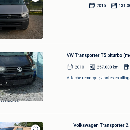
Sauvegarder
2015
131.0
dans
Mes
Sauvegarder
Favoris
dans
Mes
Favoris
n
VW Transporter T5 biturbo (m
2010
257.000
km
Attache-remorque, Jantes en alliage
 Heukemes
Volkswagen Transporter 