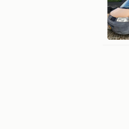
Bimex Au
Echt