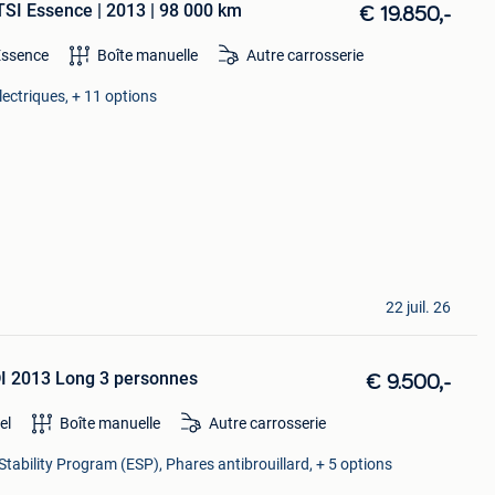
SI Essence | 2013 | 98 000 km
€ 19.850,-
Essence
Boîte manuelle
Autre carrosserie
électriques, + 11 options
22 juil. 26
DI 2013 Long 3 personnes
€ 9.500,-
el
Boîte manuelle
Autre carrosserie
Stability Program (ESP), Phares antibrouillard, + 5 options