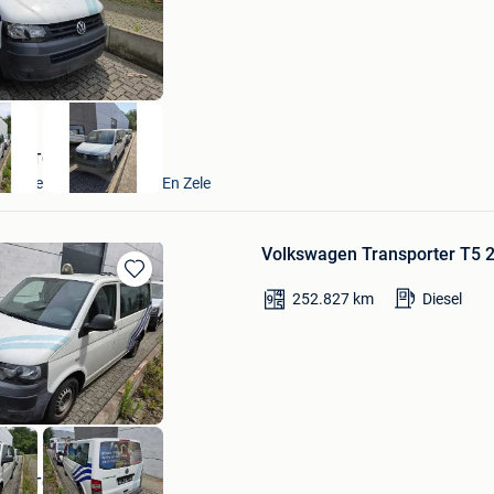
Mes
Favoris
VAVATO Auctions
Lokeren+Deel Overmere En Zele
Volkswagen Transporter T5 2
Sauvegarder
252.827
km
Diesel
dans
Mes
Favoris
VAVATO Auctions