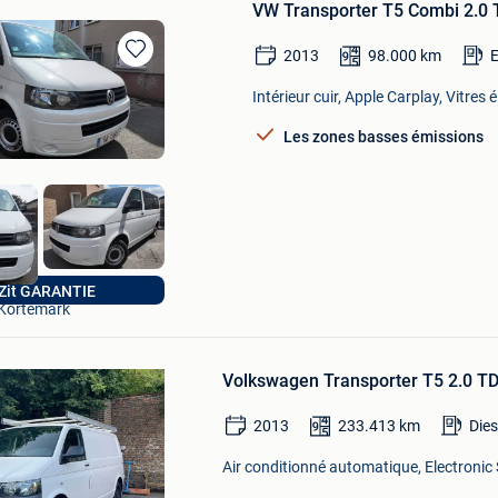
VW Transporter T5 Combi 2.0 T
2013
98.000
km
Sauvegarder
dans
Intérieur cuir, Apple Carplay, Vitres 
Mes
Favoris
Les zones basses émissions
sb cars
 Zit GARANTIE
Kortemark
Sauvegarder
dans
Volkswagen Transporter T5 2.0 T
Mes
Favoris
2013
233.413
km
Dies
Air conditionné automatique, Electronic 