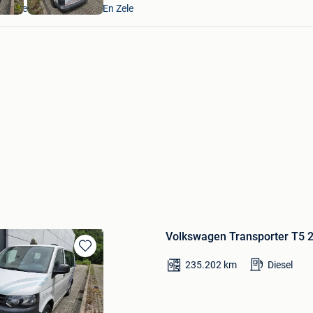
Lokeren+Deel Overmere En Zele
Volkswagen Transporter T5 2
Sauvegarder
235.202
km
Diesel
dans
Mes
Favoris