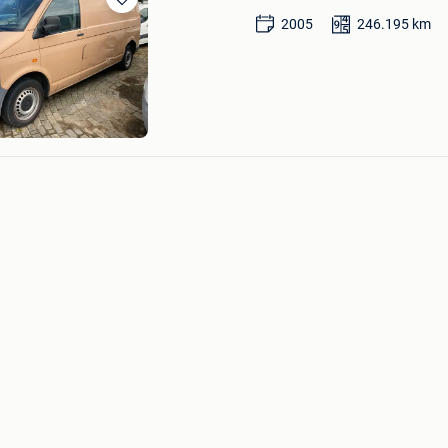
Sauvegarder
2005
246.195
km
dans
Mes
Favoris
to's