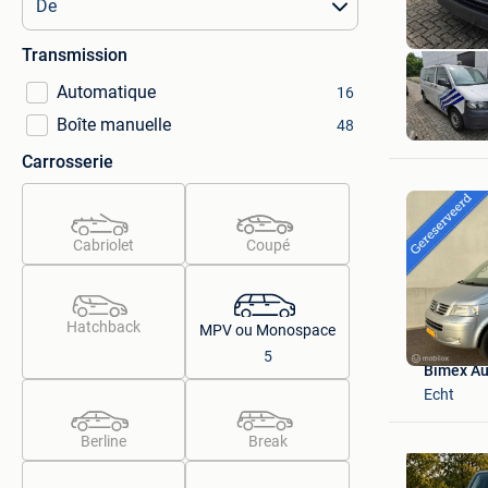
Transmission
Automatique
16
Boîte manuelle
48
Carrosserie
Cabriolet
Coupé
Hatchback
MPV ou Monospace
5
Bimex Au
Echt
Berline
Break