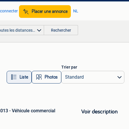
 connecter
NL
Placer une annonce
outes les distances…
Rechercher
Trier par
Liste
Photos
013 - Véhicule commercial
Voir description