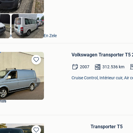
VAVATO Auctions
Lokeren+Deel Overmere En Zele
Volkswagen Transporter T5 
Sauvegarder
2007
312.536
km
dans
Mes
Cruise Control, Intérieur cuir, Air 
Favoris
to's
Transporter T5