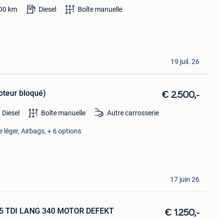
00
km
Diesel
Boîte manuelle
19 juil. 26
oteur bloqué)
€ 2.500,-
Diesel
Boîte manuelle
Autre carrosserie
 léger, Airbags, + 6 options
17 juin 26
2.5 TDI LANG 340 MOTOR DEFEKT
€ 1.250,-