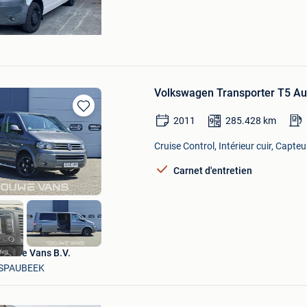
Volkswagen Transporter T5 Au
Sauvegarder
2011
285.428
km
dans
Mes
Cruise Control, Intérieur cuir, Capt
Favoris
Carnet d'entretien
Douwe Vans B.V.
SPAUBEEK