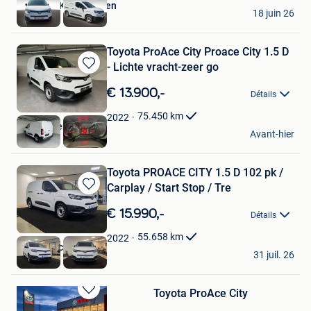
HANSWIJK - Mechelen
18 juin 26
Malines
Toyota ProAce City Proace City 1.5 D
- Lichte vracht-zeer go
Sauvegarder
dans
€ 13.900,-
Détails
Mes
Favoris
75.450
km
2022
AutocenterLDS
Avant-hier
Lebbeke
Toyota PROACE CITY 1.5 D 102 pk /
Carplay / Start Stop / Tre
Sauvegarder
dans
€ 15.990,-
Détails
Mes
Favoris
55.658
km
2022
B&Y Autocenter
31 juil. 26
Kermt
Toyota ProAce City
Sauvegarder