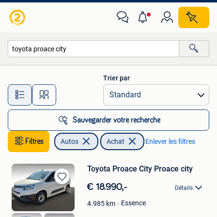
Autos
Trier par
Toutes les distances…
Sauvegarder votre recherche
Filtres
Autos
Achat
Enlever les filtres
Toyota Proace City Proace city
Sauvegarder
€ 18.990,-
Détails
dans
Mes
Essence
4.985
km
Favoris