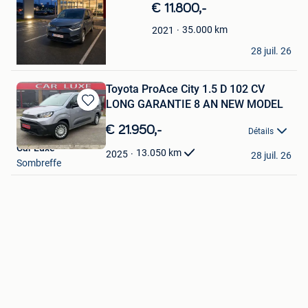
dans
€ 11.800,-
Mes
Favoris
35.000
km
2021
S1B2D3
28 juil. 26
Bonheiden
Toyota ProAce City 1.5 D 102 CV
LONG GARANTIE 8 AN NEW MODEL
Sauvegarder
dans
€ 21.950,-
Détails
Mes
Car Luxe
Favoris
13.050
km
2025
28 juil. 26
Sombreffe