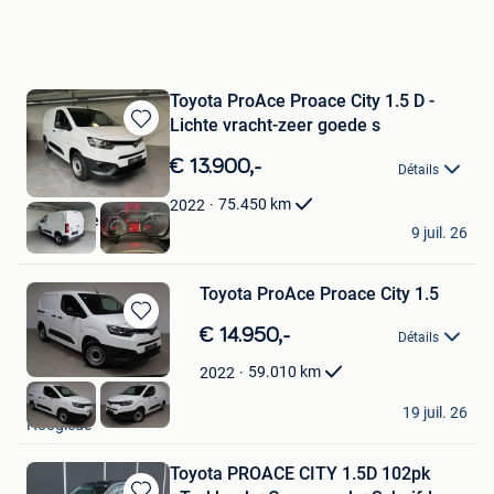
Toyota ProAce Proace City 1.5 D -
Lichte vracht-zeer goede s
Sauvegarder
dans
€ 13.900,-
Détails
Mes
Favoris
75.450
km
2022
AutocenterLDS
9 juil. 26
Lebbeke
Toyota ProAce Proace City 1.5
Sauvegarder
€ 14.950,-
Détails
dans
Mes
59.010
km
2022
Favoris
DP Auto
19 juil. 26
Hooglede
Toyota PROACE CITY 1.5D 102pk