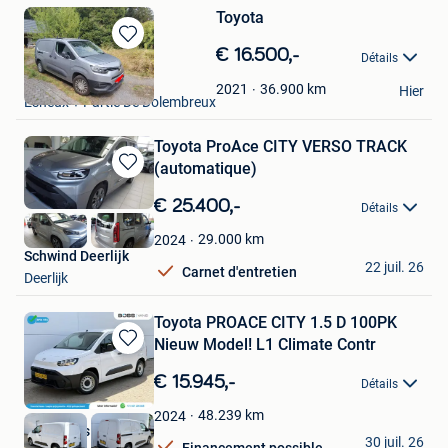
Toyota
Sauvegarder
€ 16.500,-
Détails
dans
Geofroy
Mes
36.900
km
2021
Hier
Esneux + Partie De Dolembreux
Favoris
Toyota ProAce CITY VERSO TRACK
(automatique)
Sauvegarder
dans
€ 25.400,-
Détails
Mes
Favoris
29.000
km
2024
Schwind Deerlijk
22 juil. 26
Carnet d'entretien
Deerlijk
Toyota PROACE CITY 1.5 D 100PK
Nieuw Model! L1 Climate Contr
Sauvegarder
dans
€ 15.945,-
Détails
Mes
Favoris
48.239
km
2024
Boss Vans
30 juil. 26
Financement possible