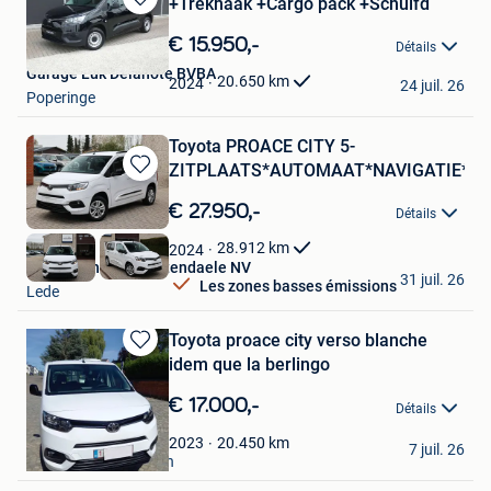
+Trekhaak +Cargo pack +Schuifd
Sauvegarder
dans
€ 15.950,-
Détails
Mes
Garage Luk Delanote BVBA
Favoris
20.650
km
2024
24 juil. 26
Poperinge
Toyota PROACE CITY 5-
ZITPLAATS*AUTOMAAT*NAVIGATIE*A
Sauvegarder
dans
€ 27.950,-
Détails
Mes
Favoris
28.912
km
2024
Garage Thomas Uyttendaele NV
31 juil. 26
Les zones basses émissions
Lede
Toyota proace city verso blanche
Sauvegarder
idem que la berlingo
dans
Mes
€ 17.000,-
Détails
Favoris
Alain
20.450
km
2023
7 juil. 26
Ecaussines-D'Enghien