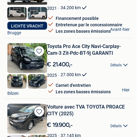
Mes
Favoris
34.200
km
2021
Financement possible
Entretenue par le concessionnaire
LICHTE VRACHT
Devisch
Avant-hier
Les zones basses émissions
Brugge
Toyota Pro Ace City Navi-Carplay-
Cam-3 Zit-Pdc-BT-9j GARANTI
Sauvegarder
dans
€ 21.400,-
Détails
Mes
Favoris
27.000
km
2025
Carnet d'entretien
BC Cars
Hier
Les zones basses émissions
Bilzen
Voiture avec TVA TOYOTA PROACE
CITY (2025)
Sauvegarder
dans
€ 19.900,-
Détails
Mes
Favoris
37.145
km
2025