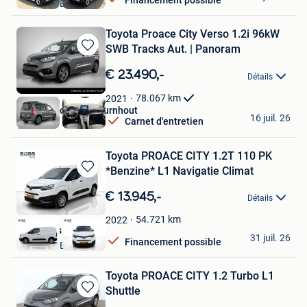
VELDHOVEN
Toyota Proace City Verso 1.2i 96kW
SWB Tracks Aut. | Panoram
Sauvegarder
dans
€ 23.490,-
Détails
Mes
Favoris
78.067
km
2021
Hedin Automotive Turnhout
16 juil. 26
Carnet d'entretien
Turnhout
Toyota PROACE CITY 1.2T 110 PK
*Benzine* L1 Navigatie Climat
Sauvegarder
dans
€ 13.945,-
Détails
Mes
Favoris
54.721
km
2022
Boss Vans
31 juil. 26
Financement possible
VELDHOVEN
Toyota PROACE CITY 1.2 Turbo L1
Shuttle
Sauvegarder