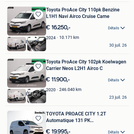
Toyota ProAce City 110pk Benzine
L1H1 Navi Airco Cruise Came
Sauvegarder
dans
€ 16.250,-
Détails
Mes
Favoris
10.171
km
2024
BAS World
30 juil. 26
Veghel
Toyota ProAce City 102pk Koelwagen
Carrier Neos L2H1 Airco C
Sauvegarder
dans
€ 11.900,-
Détails
Mes
Favoris
246.040
km
2020
BAS World
23 juil. 26
Veghel
TOYOTA PROACE CITY 1.2T
Automatique 131 PK
Sauvegarder
*CAMERA*NAVI*
dans
€ 19.995,-
Détails