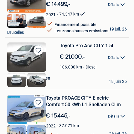
dans
€ 14.499,-
Détails
Mes
Favoris
74.347
km
2021
Financement possible
Autohero België
19 juil. 26
Les zones basses émissions
Bruxelles
Toyota Pro Ace CITY 1.5l
Sauvegarder
€ 21.000,-
Détails
dans
Mes
Diesel
106.000
km
Favoris
HANSWIJK - Mechelen
18 juin 26
Malines
Toyota PROACE CITY Electric
Comfort 50 kWh L1 Snelladen Clim
Sauvegarder
dans
€ 15.445,-
Détails
Mes
Favoris
37.071
km
2022
Boss Vans
26 juil. 26