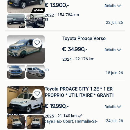
dans
€ 13.900,-
Détails
Mes
Favoris
154.784
km
2022
MANA Bedrijfswagens
22 juil. 26
ROOSENDAAL
Toyota Proace Verso
Sauvegarder
€ 34.990,-
Détails
dans
Mes
22.176
km
2024
Favoris
HANSWIJK - Mechelen
18 juin 26
Malines
Toyota PROACE CITY 1.2E * 1 ER
PROPRIO * UTILITAIRE * GRANTI
Sauvegarder
dans
€ 19.990,-
Détails
Mes
Favoris
AB Cars
21.140
km
2025
24 juil. 26
Vise + Partie De Bombaye,Hac- Court, Hermalle-Ss-
Argenteau