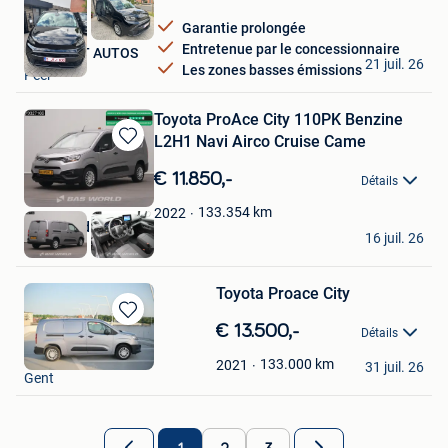
Garantie prolongée
Entretenue par le concessionnaire
YVAN PUT AUTOS
21 juil. 26
Les zones basses émissions
Peer
Toyota ProAce City 110PK Benzine
L2H1 Navi Airco Cruise Came
Sauvegarder
dans
€ 11.850,-
Détails
Mes
Favoris
133.354
km
2022
BAS World
16 juil. 26
Veghel
Toyota Proace City
Sauvegarder
€ 13.500,-
Détails
dans
jasminach
Mes
133.000
km
2021
31 juil. 26
Gent
Favoris