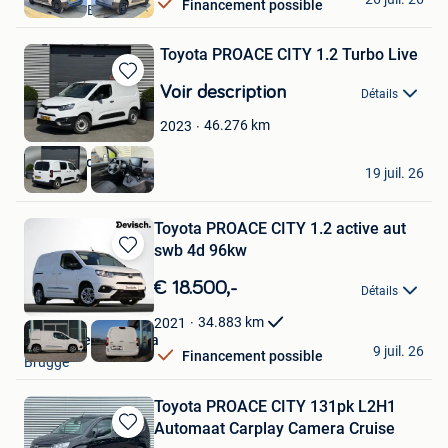
Financement possible
VELDHOVEN
Toyota PROACE CITY 1.2 Turbo Live
Sauvegarder
Voir description
Détails
dans
Mes
46.276
km
2023
Favoris
Autoaanbod.nu
19 juil. 26
Boekel
Toyota PROACE CITY 1.2 active aut
swb 4d 96kw
Sauvegarder
dans
€ 18.500,-
Détails
Mes
Favoris
34.883
km
2021
Garage Devisch Bvba
9 juil. 26
Financement possible
Brugge
Toyota PROACE CITY 131pk L2H1
Automaat Carplay Camera Cruise
Sauvegarder