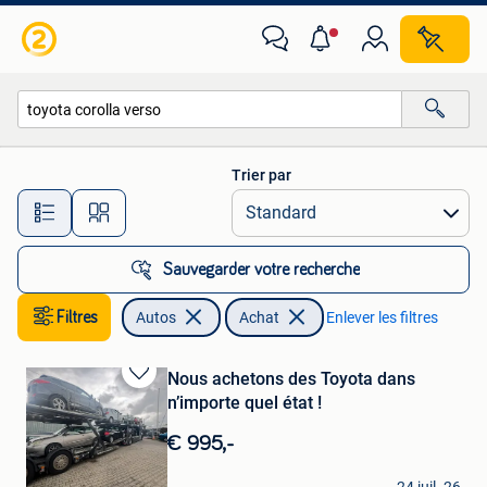
Autos
Trier par
Toutes les distances…
Sauvegarder votre recherche
Filtres
Autos
Achat
Enlever les filtres
Nous achetons des Toyota dans
Sauvegarder
n’importe quel état !
dans
Mes
€ 995,-
Favoris
MSM cars