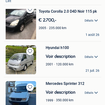
Lint
Toyota Corolla 2.0 D4D Noir 115 pk
Sauvegarder
dans
€ 2.700,-
Détails
Mes
Favoris
235.000
km
2005
ben
1 août 26
Erquelinnes
Hyundai h100
Sauvegarder
Voir description
Détails
dans
Mes
120.000
km
2001
Bernard
Favoris
21 juil. 26
Halle
Mercedes Sprinter 312
Sauvegarder
Voir description
Détails
dans
Mes
350.000
km
1999
Favoris
B. B