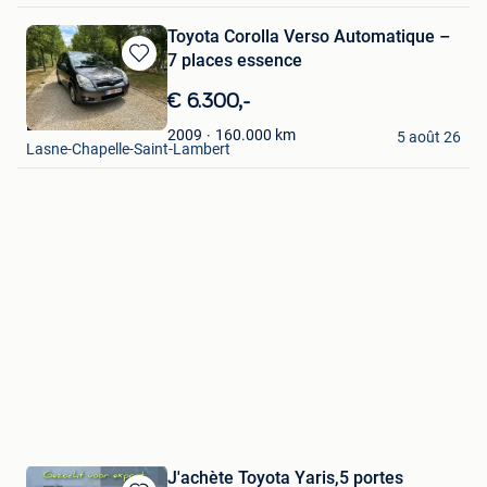
Toyota Corolla Verso Automatique –
7 places essence
Sauvegarder
dans
€ 6.300,-
Mes
Behzad
Favoris
160.000
km
2009
5 août 26
Lasne-Chapelle-Saint-Lambert
J'achète Toyota Yaris,5 portes