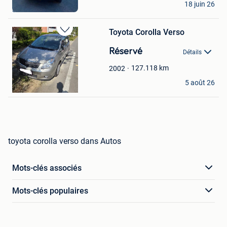
18 juin 26
Strombeek - Bever
Toyota Corolla Verso
Sauvegarder
dans
Réservé
Détails
Mes
Favoris
127.118
km
2002
Mike
5 août 26
Putte
toyota corolla verso dans Autos
Mots-clés associés
Mots-clés populaires