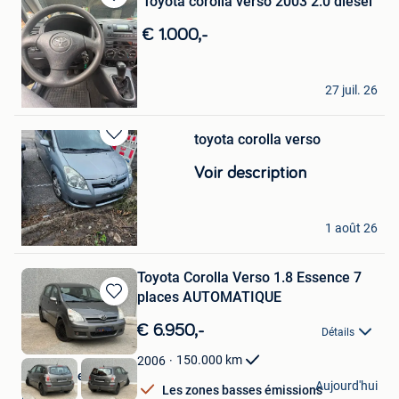
Toyota corolla verso 2003 2.0 diesel
Sauvegarder
dans
€ 1.000,-
Mes
Favoris
Jefrey
27 juil. 26
Meerhout
toyota corolla verso
Sauvegarder
dans
Voir description
Mes
Favoris
xhignesse
1 août 26
Seraing
Toyota Corolla Verso 1.8 Essence 7
places AUTOMATIQUE
Sauvegarder
dans
€ 6.950,-
Détails
Mes
Favoris
150.000
km
2006
Arm-Concept
Aujourd'hui
Les zones basses émissions
Hekelgem