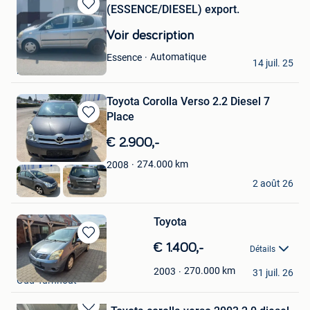
(ESSENCE/DIESEL) export.
Sauvegarder
dans
Voir description
Mes
Favoris
Absun
Automatique
Essence
14 juil. 25
Ruisbroek
Toyota Corolla Verso 2.2 Diesel 7
Place
Sauvegarder
dans
€ 2.900,-
Mes
Favoris
274.000
km
2008
Fabian
2 août 26
Ath
Toyota
Sauvegarder
€ 1.400,-
Détails
dans
Dirk
Mes
270.000
km
2003
31 juil. 26
Oud-Turnhout
Favoris