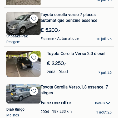
24 juil. 26
Glain & Partie Ans
Toyota corolla verso 7 places
automatique benzine essence
Sauvegarder
dans
€ 5.200,-
Mes
Shpaaks Pak
Favoris
Automatique
Essence
10 juil. 26
Relegem
Toyota Corolla Verso 2.0 diesel
Sauvegarder
€ 2.250,-
dans
A&F Cars
Diesel
2003
Mes
7 juil. 26
Temse
Favoris
Toyota Corolla Verso,1,8 essence, 7
sièges
Sauvegarder
dans
Faire une offre
Détails
Mes
Diab Ringo
Favoris
187.233
km
2004
1 août 26
Malines