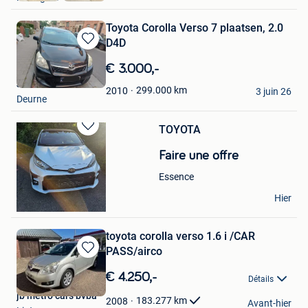
Toyota Corolla Verso 7 plaatsen, 2.0
D4D
Sauvegarder
dans
€ 3.000,-
Mes
Jamal Abbou
Favoris
299.000
km
2010
3 juin 26
Deurne
TOYOTA
Sauvegarder
dans
Faire une offre
Mes
Favoris
Essence
xhignesse
Hier
Seraing
toyota corolla verso 1.6 i /CAR
PASS/airco
Sauvegarder
dans
€ 4.250,-
Détails
Mes
jb metro cars bvba
Favoris
183.277
km
2008
Avant-hier