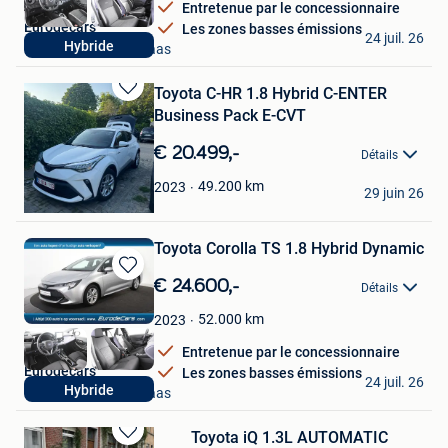
Entretenue par le concessionnaire
Eurodecars
Les zones basses émissions
24 juil. 26
Hybride
Mechelen-Aan-De-Maas
Toyota C-HR 1.8 Hybrid C-ENTER
Sauvegarder
Business Pack E-CVT
dans
Mes
€ 20.499,-
Détails
Favoris
Hüseyin Ayaz İnce
49.200
km
2023
29 juin 26
Hoboken
Toyota Corolla TS 1.8 Hybrid Dynamic
Sauvegarder
€ 24.600,-
Détails
dans
Mes
52.000
km
2023
Favoris
Entretenue par le concessionnaire
Eurodecars
Les zones basses émissions
24 juil. 26
Hybride
Mechelen-Aan-De-Maas
Toyota iQ 1.3L AUTOMATIC