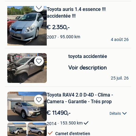
Toyota auris 1.4 essence !!!
Sauvegarder
accidentée !!!
dans
Mes
€ 2.350,-
Favoris
monsieur
95.000
km
2007
4 août 26
Jurbise
toyota accidentée
Sauvegarder
Voir description
dans
xhignesse
Mes
25 juil. 26
Seraing
Favoris
Toyota RAV4 2.0 D-4D - Clima -
Camera - Garantie - Trés prop
Sauvegarder
dans
€ 11.490,-
Détails
Mes
Favoris
153.500
km
2014
Carnet d'entretien
RW Automobiel