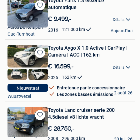
Toyota Yaris 1.3 essence
automatique
Sauvegarder
dans
€ 9.499,-
Détails
Mes
Autos De Kempen
Favoris
121.000
km
2016
Aujourd'hui
Oud-Turnhout
Toyota Aygo X 1.0 Active | CarPlay |
Caméra | ACC | 162 km
Sauvegarder
dans
€ 16.599,-
Détails
Mes
Favoris
162
km
2025
Entretenue par le concessionnaire
Nieuwstaat
Stessels
2 août 26
Les zones basses émissions
Wuustwezel
Toyota Land cruiser serie 200
4.5diesel v8 lichte vracht
Sauvegarder
dans
€ 28.750,-
Mes
Amj autobedrijf
Favoris
296.000
km
2008
30 juil. 26