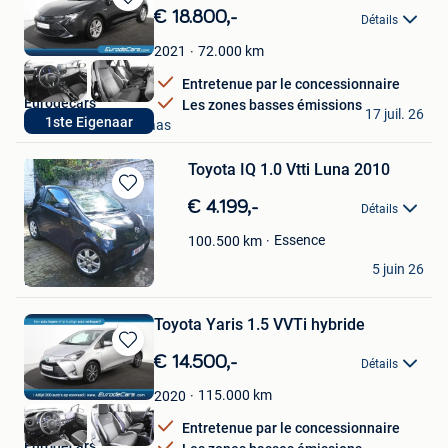
Sauvegarder
€ 18.800,-
Détails
dans
Mes
72.000
km
2021
Favoris
Entretenue par le concessionnaire
Eurodecars
Les zones basses émissions
17 juil. 26
1ste Eigenaar
Mechelen-Aan-De-Maas
Toyota IQ 1.0 Vtti Luna 2010
Sauvegarder
€ 4.199,-
Détails
dans
Mes
Essence
100.500
km
Favoris
JIPI
5 juin 26
Linkebeek
Toyota Yaris 1.5 VVTi hybride
Sauvegarder
€ 14.500,-
Détails
dans
Mes
115.000
km
2020
Favoris
Entretenue par le concessionnaire
Eurodecars