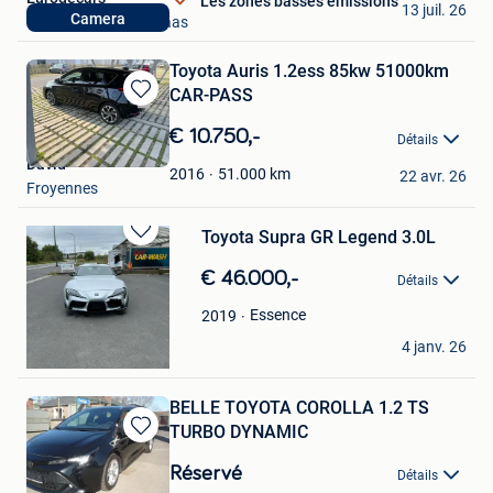
Les zones basses émissions
13 juil. 26
Camera
Mechelen-Aan-De-Maas
Toyota Auris 1.2ess 85kw 51000km
CAR-PASS
Sauvegarder
dans
€ 10.750,-
Détails
Mes
David
Favoris
51.000
km
2016
22 avr. 26
Froyennes
Toyota Supra GR Legend 3.0L
Sauvegarder
dans
€ 46.000,-
Détails
Mes
Favoris
Essence
2019
Karol Kubator
4 janv. 26
Meyerode
BELLE TOYOTA COROLLA 1.2 TS
TURBO DYNAMIC
Sauvegarder
dans
Réservé
Détails
Mes