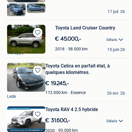
Ozcars
17 juil. 26
Meerbeke
Toyota Land Cruiser Country
Sauvegarder
€ 45.000,-
Détails
dans
Monsieur Jean
Mes
58.000
km
2018
15 juin 26
Genappe
Favoris
Toyota Celica en parfait état, à
quelques kilomètres.
Sauvegarder
dans
€ 19.245,-
Mes
ann
Favoris
Essence
172.000
km
26 avr. 26
Lede
Toyota RAV 4 2.5 hybride
Sauvegarder
€ 31.600,-
Détails
dans
Mes
93.000
km
2020