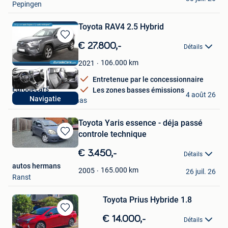
Pepingen
Toyota RAV4 2.5 Hybrid
Sauvegarder
€ 27.800,-
Détails
dans
Mes
106.000
km
2021
Favoris
Entretenue par le concessionnaire
Eurodecars
Les zones basses émissions
4 août 26
Navigatie
Mechelen-Aan-De-Maas
Toyota Yaris essence - déja passé
controle technique
Sauvegarder
dans
€ 3.450,-
Détails
Mes
autos hermans
Favoris
165.000
km
2005
26 juil. 26
Ranst
Toyota Prius Hybride 1.8
Sauvegarder
€ 14.000,-
Détails
dans