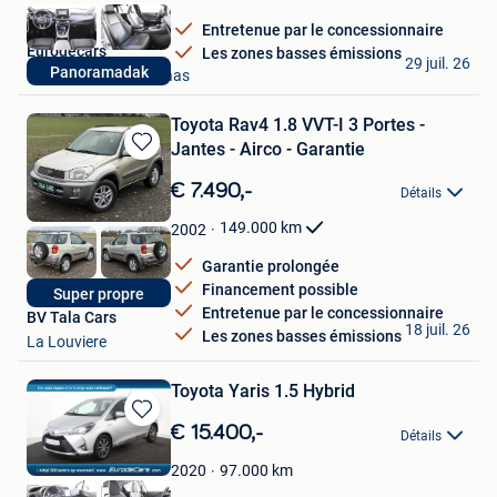
Favoris
Entretenue par le concessionnaire
Eurodecars
Les zones basses émissions
29 juil. 26
Panoramadak
Mechelen-Aan-De-Maas
Toyota Rav4 1.8 VVT-I 3 Portes -
Jantes - Airco - Garantie
Sauvegarder
dans
€ 7.490,-
Détails
Mes
Favoris
149.000
km
2002
Garantie prolongée
Financement possible
Super propre
Entretenue par le concessionnaire
BV Tala Cars
18 juil. 26
Les zones basses émissions
La Louviere
Toyota Yaris 1.5 Hybrid
Sauvegarder
€ 15.400,-
Détails
dans
Mes
97.000
km
2020
Favoris