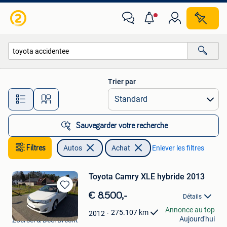
Autos
Trier par
Toutes les distances…
Sauvegarder votre recherche
Filtres
Autos
Achat
Enlever les filtres
Toyota Camry XLE hybride 2013
Sauvegarder
€ 8.500,-
Détails
dans
Pieter P
Annonce au top
Mes
275.107
km
2012
Aujourd'hui
Zoersel & Deel Brecht
Favoris