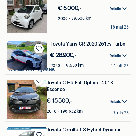
Sauvegarder
dans
€ 6.000,-
Détails
Mes
Favoris
89.600
km
2009
Suëly
18 mai 26
Forest
Toyota Yaris GR 2020 261cv Turbo
Sauvegarder
€ 28.900,-
Détails
dans
samucal
Mes
19.650
km
2020
12 juil. 26
Hermalle-Sous-Argenteau
Favoris
Toyota C-HR Full Option - 2018
Sauvegarder
Essence
dans
Mes
€ 15.500,-
Détails
Favoris
Andy Akrapovic
196.632
km
2018
3 juin 26
Lillois-Witterzee
Toyota Corolla 1.8 Hybrid Dynamic