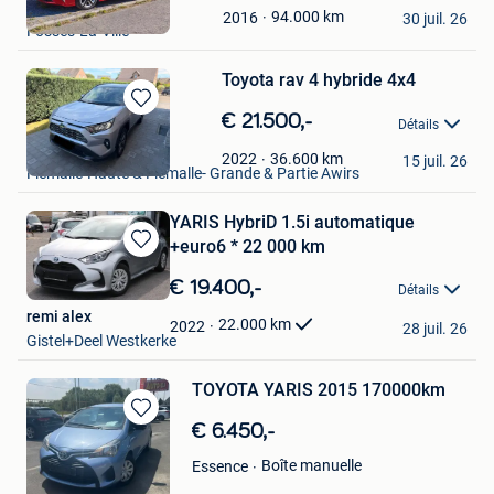
heliwalker
Mes
94.000
km
2016
30 juil. 26
Fosses-La-Ville
Favoris
Toyota rav 4 hybride 4x4
Sauvegarder
€ 21.500,-
Détails
dans
Sebasdian
Mes
36.600
km
2022
15 juil. 26
Flemalle-Haute & Flemalle- Grande & Partie Awirs
Favoris
YARIS HybriD 1.5i automatique
+euro6 * 22 000 km
Sauvegarder
dans
€ 19.400,-
Détails
Mes
remi alex
Favoris
22.000
km
2022
28 juil. 26
Gistel+Deel Westkerke
TOYOTA YARIS 2015 170000km
Sauvegarder
€ 6.450,-
dans
Boîte manuelle
Essence
Mes
Favoris