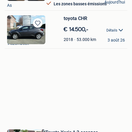
Aujourd'hui
Les zones basses émissions
As
toyota CHR
Sauvegarder
€ 14.500,-
Détails
dans
jos en co
Mes
53.000
km
2018
3 août 26
Vlezembeek
Favoris