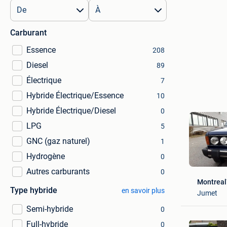
Carburant
Essence
208
Diesel
89
Électrique
7
Hybride Électrique/Essence
10
Hybride Électrique/Diesel
0
LPG
5
GNC (gaz naturel)
1
Hydrogène
0
Autres carburants
0
Montrea
Type hybride
en savoir plus
Jumet
Semi-hybride
0
Full-hybride
0