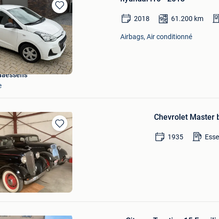
Sauvegarder
2018
61.200
km
dans
Mes
Airbags, Air conditionné
Favoris
Naessens
e
Chevrolet Master 
Sauvegarder
1935
Ess
dans
Mes
Favoris