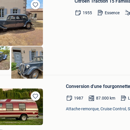
Citroen Traction 15 Famili
Sauvegarder
1955
Essence
dans
Mes
Favoris
am
Conversion d'une fourgonnett
1987
87.000
km
Sauvegarder
dans
Attache-remorque, Cruise Control, 
Mes
Favoris