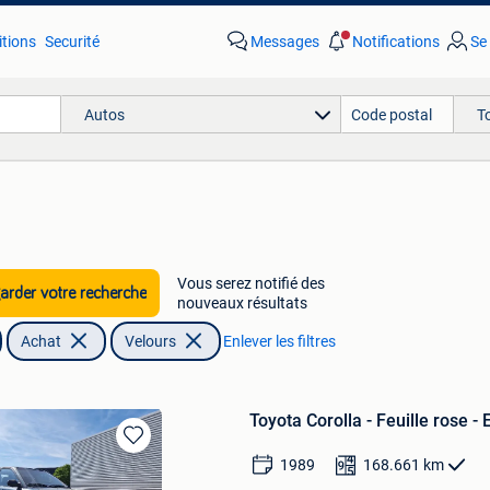
tions
Securité
Messages
Notifications
Se
Autos
T
Vous serez notifié des
rder votre recherche
nouveaux résultats
Achat
Velours
Enlever les filtres
Toyota Corolla - Feuille rose -
Sauvegarder
1989
168.661
km
dans