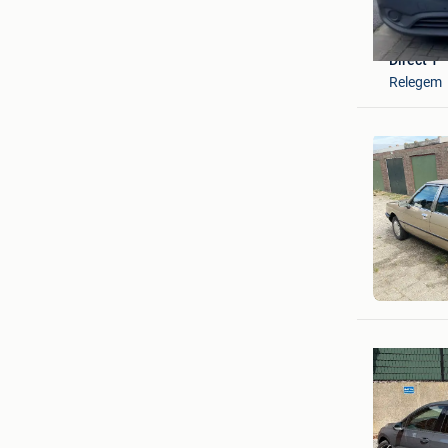
Direct 1
Relegem
Hans van
Haarlem