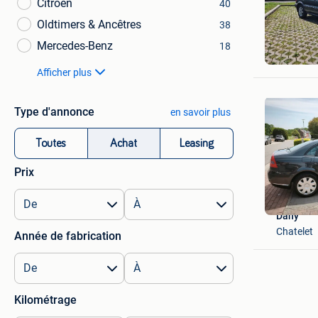
Citroën
40
Oldtimers & Ancêtres
38
FB027
Mercedes-Benz
18
Mons
Afficher plus
Type d'annonce
en savoir plus
Toutes
Achat
Leasing
Prix
Dany
Chatelet
Année de fabrication
Kilométrage