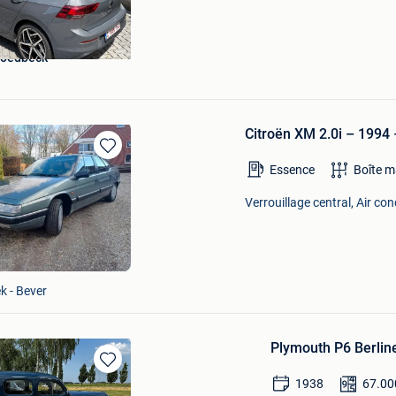
Moedbeck
Citroën XM 2.0i – 1994 
Sauvegarder
Essence
Boîte m
dans
Mes
Verrouillage central, Air con
Favoris
k - Bever
Plymouth P6 Berlin
Sauvegarder
1938
67.00
dans