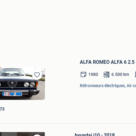
ALFA ROMEO ALFA 6 2.5
1980
6.500
km
Sauvegarder
Rétroviseurs électriques, Air c
dans
Mes
Favoris
l73
hyundai i10 - 2018