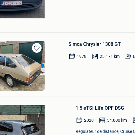
Simca Chrysler 1308 GT
Sauvegarder
1978
25.171
km
dans
Mes
Favoris
 den Berg
Sauvegarder
dans
1.5 eTSI Life OPF DSG
Mes
Favoris
2020
54.000
km
Régulateur de distance, Cruise 