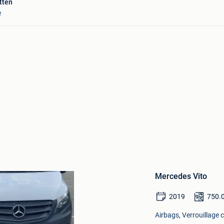
tten
e
Sauvegarder
dans
Mes
Favoris
Mercedes Vito
2019
750.
Airbags, Verrouillage c