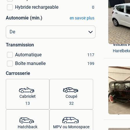
Hybride rechargeable
0
Autonomie (min.)
en savoir plus
Vincent 
Transmission
Harelbek
Automatique
117
Boîte manuelle
199
Carrosserie
Cabriolet
Coupé
13
32
Peter
Enghien
Hatchback
MPV ou Monospace