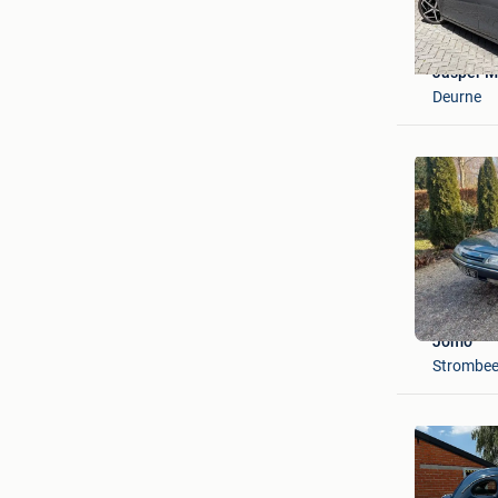
Jasper 
Deurne
Jomo
Strombee