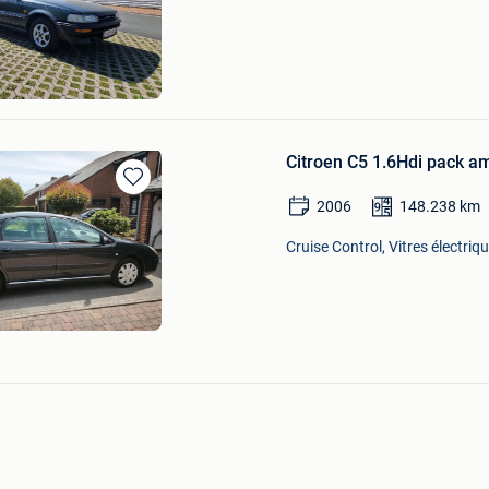
Mes
Favoris
Citroen C5 1.6Hdi pack a
Sauvegarder
2006
148.238
km
dans
Mes
Cruise Control, Vitres électriq
Favoris