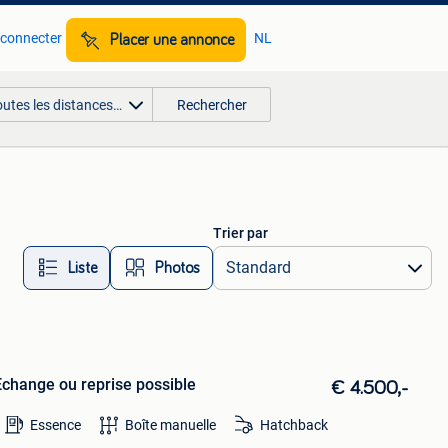
 connecter
NL
Placer une annonce
outes les distances…
Rechercher
Trier par
Liste
Photos
 Echange ou reprise possible
€ 4.500,-
Essence
Boîte manuelle
Hatchback