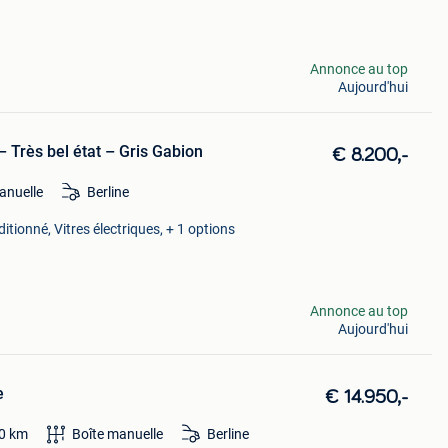
Annonce au top
Aujourd'hui
– Très bel état – Gris Gabion
€ 8.200,-
anuelle
Berline
ditionné, Vitres électriques, + 1 options
Annonce au top
Aujourd'hui
e
€ 14.950,-
0
km
Boîte manuelle
Berline