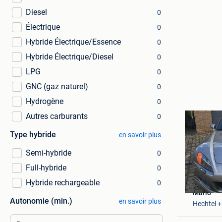
Diesel
0
Électrique
0
Hybride Électrique/Essence
0
Hybride Électrique/Diesel
0
LPG
0
GNC (gaz naturel)
0
Hydrogène
0
Autres carburants
0
Type hybride
en savoir plus
Semi-hybride
0
Full-hybride
0
Hybride rechargeable
0
Mario
Autonomie (min.)
en savoir plus
Hechtel +