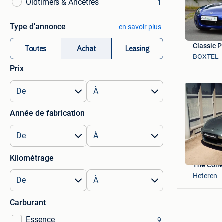
Oldtimers & Ancêtres
1
Type d'annonce
en savoir plus
Classic P
Toutes
Achat
Leasing
BOXTEL
Prix
Année de fabrication
Kilométrage
The Coll
Heteren
Carburant
Essence
9