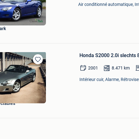
Air conditionné automatique, Inté
Mes
Favoris
ark
Honda S2000 2.0i slechts 
Sauvegarder
2001
8.471
km
dans
Mes
Intérieur cuir, Alarme, Rétrovis
Favoris
ectables