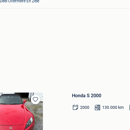
Deel Overmere En Zele
Honda S 2000
Sauvegarder
2000
130.000
km
dans
Mes
Favoris