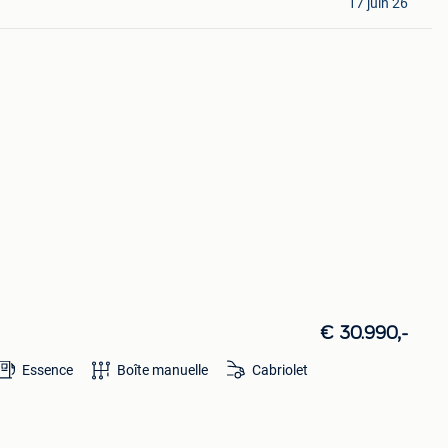
17 juin 26
€ 30.990,-
Essence
Boîte manuelle
Cabriolet