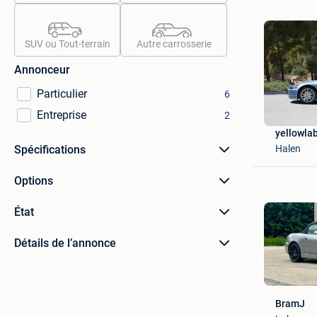
SUV ou Tout-terrain
Autre carrosserie
Annonceur
Particulier
6
Entreprise
2
yellowla
Halen
Spécifications
Options
État
Détails de l’annonce
BramJ