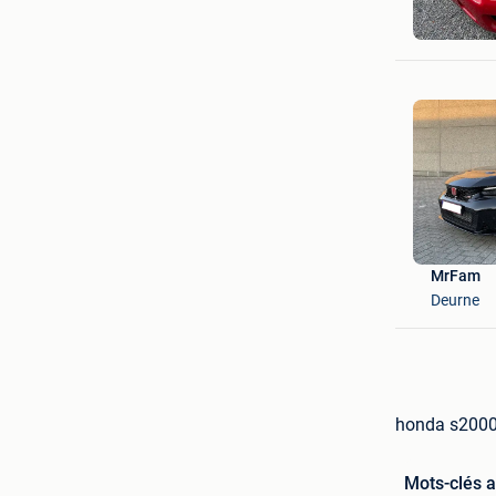
umbired
Fleurus
MrFam
Deurne
honda s2000
Mots-clés 