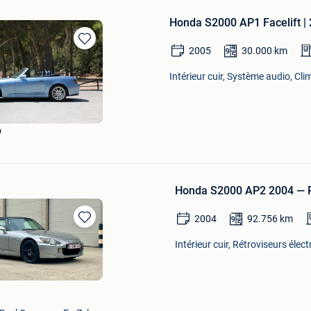
Honda S2000 AP1 Facelift | 
2005
30.000
km
Sauvegarder
dans
Intérieur cuir, Système audio, Cl
Mes
Favoris
b
Honda S2000 AP2 2004 — R
2004
92.756
km
Sauvegarder
dans
Intérieur cuir, Rétroviseurs élec
Mes
Favoris