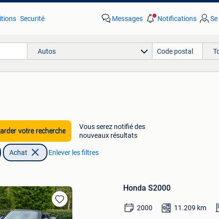
tions
Securité
Messages
Notifications
Se
Autos
T
Vous serez notifié des
rder votre recherche
nouveaux résultats
Achat
Enlever les filtres
Honda S2000
2000
11.209
km
Sauvegarder
dans