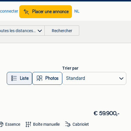
 connecter
NL
Placer une annonce
outes les distances…
Rechercher
Trier par
Liste
Photos
€ 59.900,-
Essence
Boîte manuelle
Cabriolet