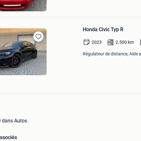
Honda Civic Typ R
2023
2.500
km
Sauvegarder
dans
Régulateur de distance, Aide 
Mes
Favoris
 dans Autos
associés