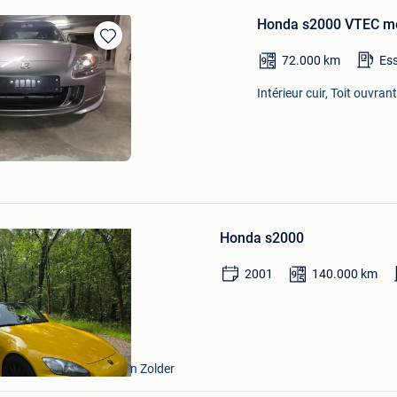
Honda s2000 VTEC m
Sauvegarder
72.000
km
Es
dans
Mes
Intérieur cuir, Toit ouvran
Favoris
Sauvegarder
dans
Honda s2000
Mes
Favoris
2001
140.000
km
n+ Deel Van Zonhoven En Zolder