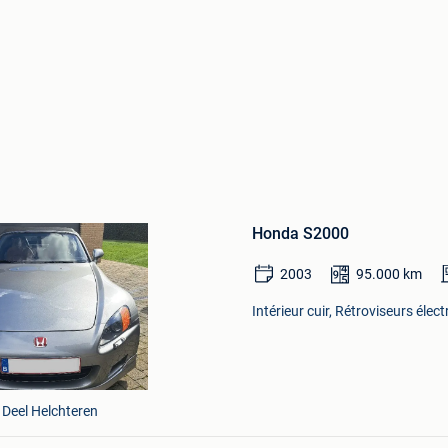
Sauvegarder
dans
Honda S2000
Mes
Favoris
2003
95.000
km
Intérieur cuir, Rétroviseurs élec
 Deel Helchteren