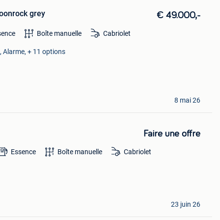
oonrock grey
€ 49.000,-
sence
Boîte manuelle
Cabriolet
t, Alarme, + 11 options
8 mai 26
Faire une offre
Essence
Boîte manuelle
Cabriolet
23 juin 26