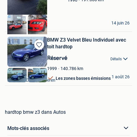
BART
14 juin 26
Leuven
BMW Z3 Velvet Bleu Individuel avec
toit hardtop
Sauvegarder
dans
Réservé
Détails
Mes
Favoris
140.786
km
1999
GW-Cars
1 août 26
Les zones basses émissions
Hechtel + Deel Helchteren
hardtop bmw z3 dans Autos
Mots-clés associés