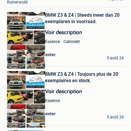
Ruinerwold
BMW Z3 & Z4 | Steeds meer dan 20
Sauvegarder
dans
exemplaren in voorraad.
Mes
Favoris
Voir description
Cabriolet
Essence
Youngtimer Cabrio Center
5 août 26
Mol
BMW Z3 & Z4 | Toujours plus de 20
Sauvegarder
dans
exemplaires en stock.
Mes
Favoris
Voir description
Essence
Youngtimer Cabrio Center
5 août 26
Mol