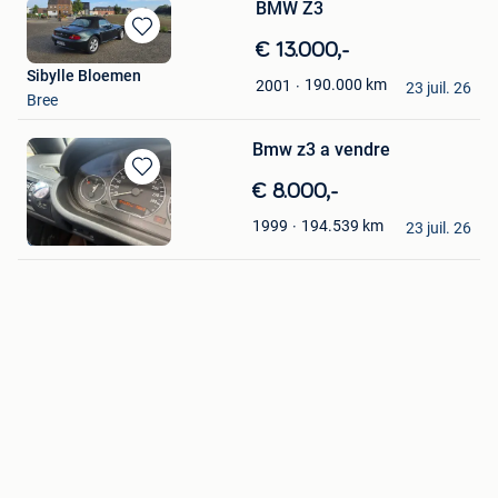
BMW Z3
Sauvegarder
€ 13.000,-
dans
Sibylle Bloemen
190.000
km
2001
Mes
23 juil. 26
Bree
Favoris
Bmw z3 a vendre
Sauvegarder
€ 8.000,-
dans
Jason Battau
194.539
km
1999
Mes
23 juil. 26
Glain & Partie Ans
Favoris