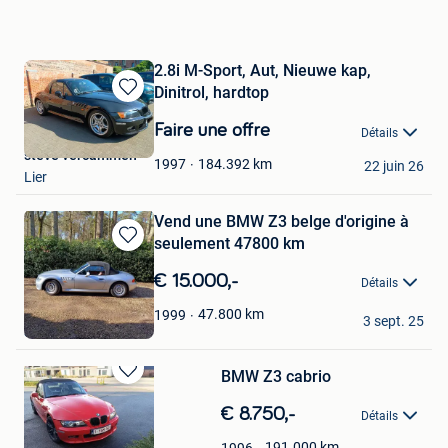
2.8i M-Sport, Aut, Nieuwe kap,
Dinitrol, hardtop
Sauvegarder
dans
Faire une offre
Détails
Mes
steve vercammen
Favoris
184.392
km
1997
22 juin 26
Lier
Vend une BMW Z3 belge d'origine à
seulement 47800 km
Sauvegarder
dans
€ 15.000,-
Détails
Mes
Favoris
Hendrickx
47.800
km
1999
3 sept. 25
Schilde
BMW Z3 cabrio
Sauvegarder
dans
€ 8.750,-
Détails
Mes
Favoris
191.000
km
1996