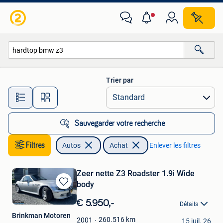
Autos
Trier par
Toutes les distances…
Sauvegarder votre recherche
Filtres
Autos
Achat
Enlever les filtres
Zeer nette Z3 Roadster 1.9i Wide
body
Sauvegarder
dans
€ 5.950,-
Détails
Mes
Brinkman Motoren
Favoris
260.516
km
2001
15 juil. 26