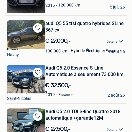
Dpz cars
120.000
km
2015
5 juil. 26
Gent
audi Q5 55 tfsi quatro hybrides SLine
367 cv
Sauvegarder
dans
€ 27.000,-
Détails
Mes
Michel
Favoris
Hybride Électrique/Essence
130.000
km
3 août 26
Havay
Audi Q5 2.0 Essence S-Line
Automatique à seulement 73 000 km
Sauvegarder
dans
€ 32.500,-
Mes
Autobedrijf CarFocus
Favoris
Essence
2019
2 août 26
Saint-Nicolas
Audi Q5 2.0 TDI S-line Quattro 2018
automatique +garantie12M
Sauvegarder
dans
€ 27.500,-
Détails