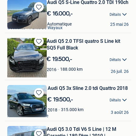
Audi Q5 S-Line Quattro 2.0 TDI 190ch
Sauvegarder
€ 16.000,-
Détails
dans
Losi Flavio
Mes
Automatique
25 mai 26
Gosselies + Partie De Wayaux
Favoris
Audi Q5 2.0 TFSI quatro S Line kit
Sauvegarder
SQ5 Full Black
dans
Mes
€ 19.500,-
Détails
Favoris
sandra frederickx
188.000
km
2016
26 juil. 26
Buggenhout
Audi Q5 3x Sline 2.0 tdi Quattro 2018
Sauvegarder
€ 19.500,-
Détails
dans
Velo Pro Bike
Mes
315.000
km
2018
3 août 26
Favoris
Mont-Sur-Marchienne
Audi Q5 3.0 Tdi V6 S Line | 12 M
Garantie | 180 Dkm | 2010 |