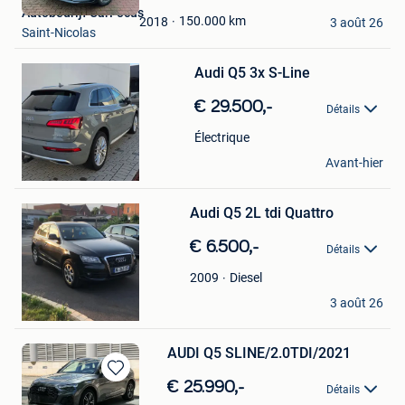
Mes
Autobedrijf CarFocus
Favoris
150.000
km
2018
3 août 26
Saint-Nicolas
Sauvegarder
Audi Q5 3x S-Line
dans
Mes
€ 29.500,-
Favoris
Détails
Électrique
peter van den berg
Avant-hier
Hemiksem
Sauvegarder
Audi Q5 2L tdi Quattro
dans
Mes
€ 6.500,-
Favoris
Détails
Diesel
2009
haskov
3 août 26
Tournai
AUDI Q5 SLINE/2.0TDI/2021
Sauvegarder
€ 25.990,-
Détails
dans