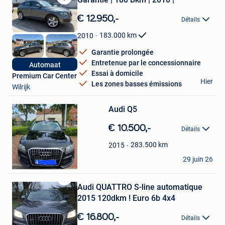
Sauvegarder
dans
€ 12.950,-
Détails
Mes
Favoris
183.000
km
2010
Garantie prolongée
Entretenue par le concessionnaire
Automaat
Essai à domicile
Premium Car Center
Hier
Les zones basses émissions
Sauvegarder
Wilrijk
dans
Mes
Audi Q5
Favoris
€ 10.500,-
Détails
283.500
km
2015
Florian
29 juin 26
Peruwelz
Audi QUATTRO S-line automatique
Sauvegarder
dans
2015 120dkm ! Euro 6b 4x4
Mes
Favoris
€ 16.800,-
Détails