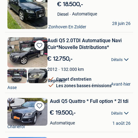
Sauvegarder
€ 18.500,-
dans
Mes
Automatique
Diesel
Favoris
Eric
28 juin 26
Houthalen+ Deel Van Zonhoven En Zolder
Audi Q5 2.0TDI Automatique Navi
Cuir*Nouvelle Distributions*
Sauvegarder
dans
€ 12.750,-
Détails
Mes
Favoris
132.000
km
2012
Carnet d'entretien
AUTO/Achat Vendre Reprise//
Avant-hier
Les zones basses émissions
Asse
Audi Q5 Quattro * Full option * 2l tdi
Sauvegarder
€ 19.500,-
Détails
dans
Moussa Mems
Mes
Automatique
1 août 26
Charleroi
Favoris