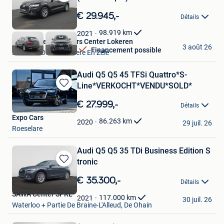
Sauvegarder
dans
€ 29.945,-
Détails
Mes
Favoris
98.919
km
2021
Van Mossel Used Cars Center Lokeren
3 août 26
Financement possible
Lokeren+Deel Overmere En Zele
Audi Q5 Q5 45 TFSi Quattro*S-
Line*VERKOCHT*VENDU*SOLD*
Sauvegarder
dans
€ 27.999,-
Détails
Mes
Expo Cars
Favoris
86.263
km
2020
29 juil. 26
Roeselare
Audi Q5 Q5 35 TDi Business Edition S
tronic
Sauvegarder
dans
€ 35.300,-
Détails
Mes
SAWA Center SPRL
Favoris
117.000
km
2021
30 juil. 26
Waterloo + Partie De Braine-L'Alleud, De Ohain