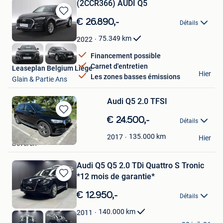
(2CCR366) AUDI Q5
Sauvegarder
€ 26.890,-
Détails
dans
Mes
75.349
km
2022
Favoris
Financement possible
Carnet d'entretien
Leaseplan Belgium Liège
Hier
Les zones basses émissions
Glain & Partie Ans
Audi Q5 2.0 TFSI
Sauvegarder
€ 24.500,-
Détails
dans
Thalia Decorte
Mes
135.000
km
2017
Hier
Beveren
Favoris
Audi Q5 Q5 2.0 TDi Quattro S Tronic
*12 mois de garantie*
Sauvegarder
dans
€ 12.950,-
Détails
Mes
Favoris
140.000
km
2011
E&L Cars