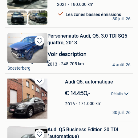
Mes
180.000
km
2021
Favoris
Les zones basses émissions
Car centers
30 juil. 26
Diegem
Personenauto Audi, Q5, 3.0 TDI SQ5
quattro, 2013
Sauvegarder
dans
Voir description
Mes
Onlineveilingmeester
Favoris
248.705
km
2013
4 août 26
Soesterberg
Audi Q5, automatique
Sauvegarder
dans
€ 14.450,-
Détails
Mes
Favoris
171.000
km
2016
Anass B
30 juil. 26
Antwerpen
Audi Q5 Business Edition 30 TDI
(automatique)