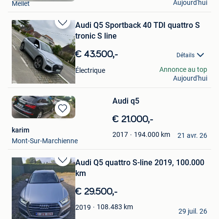
Aujourd'hui
Mellet
Audi Q5 Sportback 40 TDI quattro S
Sauvegarder
tronic S line
dans
Mes
€ 43.500,-
Détails
Favoris
golf
Annonce au top
Électrique
Aujourd'hui
Deurne
Audi q5
Sauvegarder
€ 21.000,-
dans
karim
194.000
km
2017
Mes
21 avr. 26
Mont-Sur-Marchienne
Favoris
Audi Q5 quattro S-line 2019, 100.000
Sauvegarder
km
dans
Mes
€ 29.500,-
Favoris
Artan Isufi
108.483
km
2019
29 juil. 26
Heusden