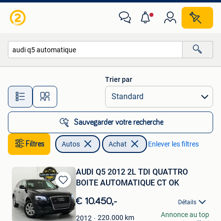
Autos
Trier par
Toutes les distances…
Sauvegarder votre recherche
Filtres
Autos
Achat
Enlever les filtres
AUDI Q5 2012 2L TDI QUATTRO
BOITE AUTOMATIQUE CT OK
Sauvegarder
dans
€ 10.450,-
Détails
Mes
LUXURY MOTORS
Annonce au top
Favoris
220.000
km
2012