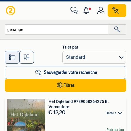
Toutes les catégories…
Trier par
Toutes les distances…
Sauvegarder votre recherche
Filtres
Het Dijleland 9789058264275 B.
Vercoutere
€ 12,20
Détails
Pub au top