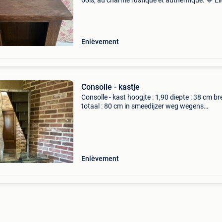
bois, au charme rustique et authentique. 🤎 El
sont solides et disposent chacune d’une porte
rangement intérieur. 📏 Dimensions : • longue
Enlèvement
Consolle - kastje
Consolle - kast hoogjte : 1,90 diepte : 38 cm b
totaal : 80 cm in smeedijzer weg wegens
verbouwingswerken nieuwprijs was 550 euro
Enlèvement