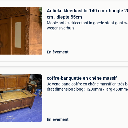
Antieke kleerkast br 140 cm x hoogte 2
cm , diepte 55cm
Mooie antieke kleerkast in goede staat gaat 
wegens verhuis
Enlèvement
coffre-banquette en chêne massif
Je vend banc-coffre en chêne massif en très 
état dimension : long : 1200mm / larg 450mm
accoudoires 240mm ht total dossier : 1030mm
prof inter coffre 350mm a venir a mon domicile
, légèrem
Enlèvement