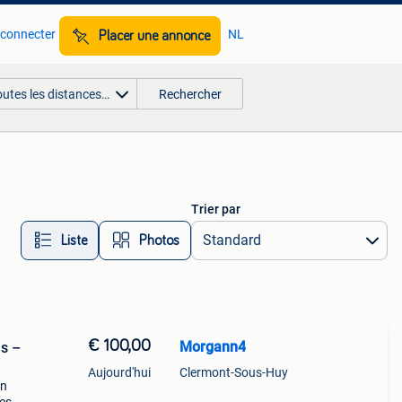
 connecter
NL
Placer une annonce
outes les distances…
Rechercher
Trier par
Liste
Photos
€ 100,00
Morgann4
is –
Aujourd'hui
Clermont-Sous-Huy
en