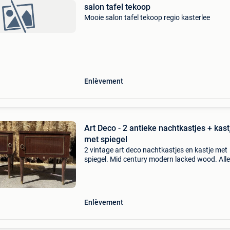
salon tafel tekoop
Mooie salon tafel tekoop regio kasterlee
Enlèvement
Art Deco - 2 antieke nachtkastjes + kast
met spiegel
2 vintage art deco nachtkastjes en kastje met
spiegel. Mid century modern lacked wood. All
antiek maar op te knappen.
Enlèvement