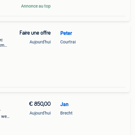
Annonce au top
Faire une offre
Peter
ec
Aujourd'hui
Courtrai
 cm
rai
€ 850,00
Jan
r
Aujourd'hui
Brecht
d weg
f