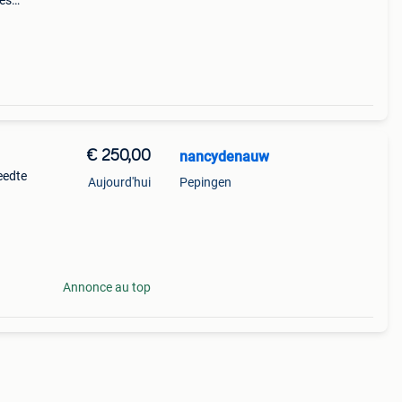
les
 avec
€ 250,00
nancydenauw
reedte
Aujourd'hui
Pepingen
Annonce au top