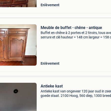
Enlèvement
Meuble de buffet - chêne - antique
Buffet en chêne à 2 portes et 2 tiroirs, tous av
serrure et clé hauteur = 148 cm largeur = 158
profondeur = 58 cm peut être récupéré à court
Enlèvement
Antieke kast
Antieke kast van ongeveer 120 jaar oud in zee
goede staat. 2100 Hoog, 560 diep, 1300 bree
wegens verhuis. Afhalen in st lenaarts. Cash o
payconic betalen bij afhalen.