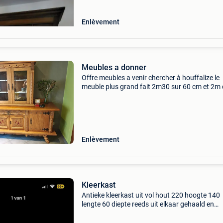
Enlèvement
Meubles a donner
Offre meubles a venir chercher à houffalize le
meuble plus grand fait 2m30 sur 60 cm et 2m
hauteur . Le deuxième et plus petit 1m24 sur 
et 1m42 de hauteur.
Enlèvement
Kleerkast
Antieke kleerkast uit vol hout 220 hoogte 140
lengte 60 diepte reeds uit elkaar gehaald en
gereinigd geen beschadigingen