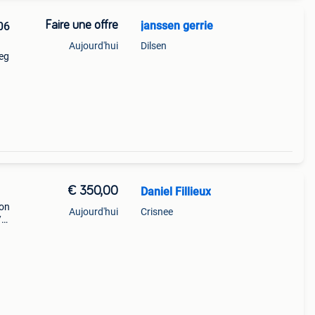
Faire une offre
janssen gerrie
06
Aujourd'hui
Dilsen
weg
€ 350,00
Daniel Fillieux
bon
Aujourd'hui
Crisnee
/
 /
 prix