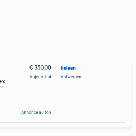
€ 350,00
heleen
Aujourd'hui
Antwerpen
erd
or
Annonce au top