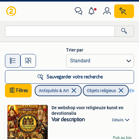
Antiquités | Objets religieux
Trier par
Toutes les distances…
Sauvegarder votre recherche
Filtres
Antiquités & Art
Objets religieux
Enlev
De webshop voor religieuze kunst en
devotionalia
Voir description
Détails
Pub au top