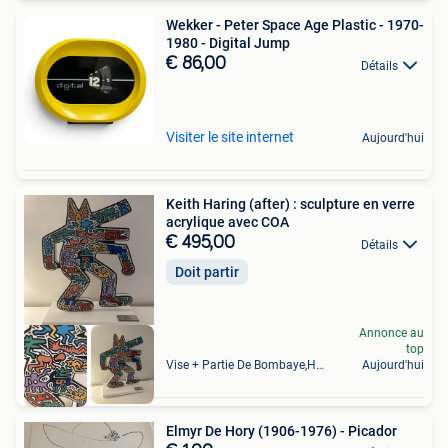
Wekker - Peter Space Age Plastic - 1970-
1980 - Digital Jump
€ 86,00
Détails
Visiter le site internet
Aujourd'hui
Keith Haring (after) : sculpture en verre
acrylique avec COA
€ 495,00
Détails
Doit partir
Annonce au
top
Vise + Partie De Bombaye,Hac- Court, Hermalle-Ss-Argenteau
Aujourd'hui
Elmyr De Hory (1906-1976) - Picador