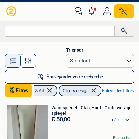
Art | Objets design
Trier par
Toutes les distances…
Sauvegarder votre recherche
Antiquités & Art
Filtres
Objets design
Enlever les filtres
Wandspiegel - Glas, Hout - Grote vintage
spiegel
€ 50,00
Détails
Pub au top