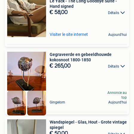
Le Yack - The Long Goodbye Suite -
Hand signed
€ 58,00
Détails
Visiter le site internet
Aujourd'hui
Gegraveerde en gebeeldhouwde
kokosnoot 1800-1850
€ 265,00
Détails
Annonce au
top
Gingelom
Aujourd'hui
Wandspiegel - Glas, Hout - Grote vintage
spiegel
€ 50,00