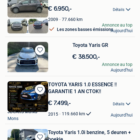
Sauvegarder
dans
€ 6.950,-
Détails
Mes
Favoris
77.660
km
2009
GarageTyco
Annonce au top
Les zones basses émissions
Aujourd'hui
Herenthout
Toyota Yaris GR
Sauvegarder
€ 38.500,-
dans
Leen Vanwambeke
Annonce au top
Mes
Aujourd'hui
Ronse
Favoris
TOYOTA YARIS 1.0 ESSENCE ‼️
GARANTIE 1 AN CTOK‼️
Sauvegarder
dans
€ 7.499,-
Détails
Mes
JDCARS MONS
Favoris
119.660
km
2015
Aujourd'hui
Mons
Toyota Yaris 1.0i benzine, 5 deuren +
boekje