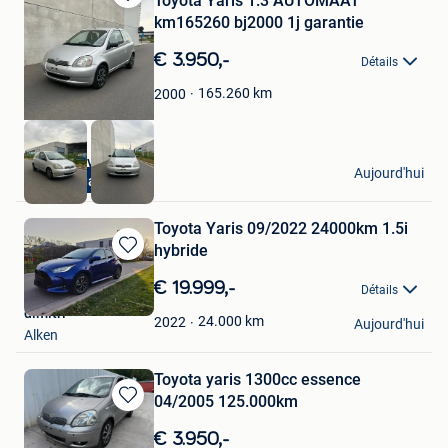
Toyota Yaris 1.3 AUTOMAAT
Sauvegarder
km165260 bj2000 1j garantie
dans
Mes
€ 3.950,-
Détails
Favoris
165.260
km
2000
Tops & Kevin Cars
Aujourd'hui
1jaar garantie
Geraardsbergen
Toyota Yaris 09/2022 24000km 1.5i
hybride
Sauvegarder
dans
€ 19.999,-
Détails
Mes
dimitri
Favoris
24.000
km
2022
Aujourd'hui
Alken
Toyota yaris 1300cc essence
04/2005 125.000km
Sauvegarder
dans
€ 3.950,-