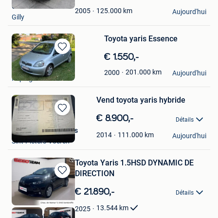
Mes
Chris
Favoris
125.000
km
2005
Aujourd'hui
Gilly
Toyota yaris Essence
Sauvegarder
€ 1.550,-
dans
Amj autobedrijf
201.000
km
2000
Mes
Aujourd'hui
Pepingen
Favoris
Vend toyota yaris hybride
Sauvegarder
€ 8.900,-
Détails
dans
Jean-Marie Gerhards
Mes
111.000
km
2014
Aujourd'hui
Sint-Pieters-Voeren
Favoris
Toyota Yaris 1.5HSD DYNAMIC DE
DIRECTION
Sauvegarder
dans
€ 21.890,-
Détails
Mes
Favoris
13.544
km
2025
Gégo Sombreffe