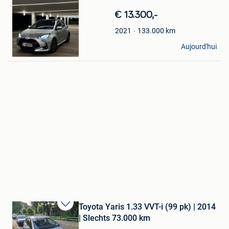
Mes
€ 13.300,-
Favoris
133.000
km
2021
Gevork Minasian
Aujourd'hui
Kortrijk
Toyota Yaris 1.33 VVT-i (99 pk) | 2014
Sauvegarder
| Slechts 73.000 km
dans