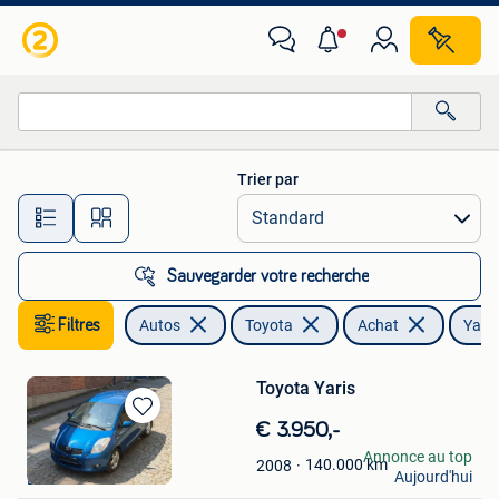
Toyota
Trier par
Toutes les distances…
Sauvegarder votre recherche
Filtres
Autos
Toyota
Achat
Yaris
Toyota Yaris
Sauvegarder
€ 3.950,-
dans
tony
Annonce au top
140.000
km
2008
Mes
Aujourd'hui
Dilbeek
Favoris