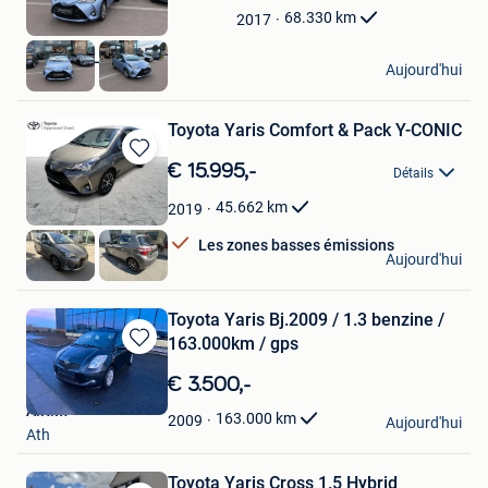
Mes
68.330
km
2017
Favoris
De Bruyn Leuven
Aujourd'hui
Herent
Toyota Yaris Comfort & Pack Y-CONIC
Sauvegarder
€ 15.995,-
Détails
dans
Mes
45.662
km
2019
Favoris
Les zones basses émissions
Sturbois
Aujourd'hui
Waudrez
Toyota Yaris Bj.2009 / 1.3 benzine /
163.000km / gps
Sauvegarder
dans
€ 3.500,-
Mes
A.R.M
Favoris
163.000
km
2009
Aujourd'hui
Ath
Toyota Yaris Cross 1.5 Hybrid