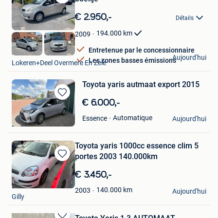
Sauvegarder
dans
€ 2.950,-
Détails
Mes
Favoris
194.000
km
2009
Entretenue par le concessionnaire
m.s
Aujourd'hui
Les zones basses émissions
Lokeren+Deel Overmere En Zele
Toyota yaris autmaat export 2015
Sauvegarder
€ 6.000,-
dans
Tbm Cars
Automatique
Essence
Mes
Aujourd'hui
Zelzate
Favoris
Toyota yaris 1000cc essence clim 5
portes 2003 140.000km
Sauvegarder
dans
€ 3.450,-
Mes
Luis
Favoris
140.000
km
2003
Aujourd'hui
Gilly