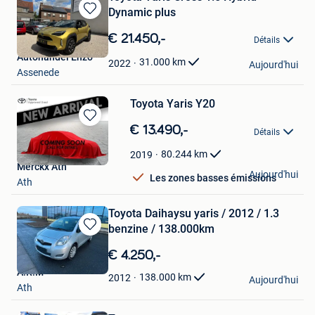
Dynamic plus
Sauvegarder
dans
€ 21.450,-
Détails
Mes
Autohandel Enzo
Favoris
31.000
km
2022
Aujourd'hui
Assenede
Toyota Yaris Y20
Sauvegarder
€ 13.490,-
Détails
dans
Mes
80.244
km
2019
Favoris
Merckx Ath
Aujourd'hui
Les zones basses émissions
Ath
Toyota Daihaysu yaris / 2012 / 1.3
benzine / 138.000km
Sauvegarder
dans
€ 4.250,-
Mes
A.R.M
Favoris
138.000
km
2012
Aujourd'hui
Ath