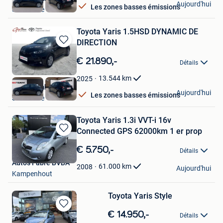
Aujourd'hui
Les zones basses émissions
Sombreffe
Toyota Yaris 1.5HSD DYNAMIC DE
DIRECTION
Sauvegarder
dans
€ 21.890,-
Détails
Mes
Favoris
13.544
km
2025
Gégo Sombreffe
Aujourd'hui
Les zones basses émissions
Sombreffe
Toyota Yaris 1.3i VVT-i 16v
Connected GPS 62000km 1 er prop
Sauvegarder
dans
€ 5.750,-
Détails
Mes
Auto's Fabre BVBA
Favoris
61.000
km
2008
Aujourd'hui
Kampenhout
Toyota Yaris Style
Sauvegarder
€ 14.950,-
Détails
dans