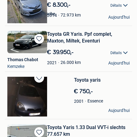
Mes
€ 8.300,-
Détails
Favoris
Thomas Vandenbussche
72.973
km
2014
Aujourd'hui
Schoten
Toyota GR Yaris. Ppf complet,
Maxton, Miltek, Eventuri
Sauvegarder
dans
€ 39.950,-
Détails
Mes
Thomas Chabot
Favoris
26.000
km
2021
Aujourd'hui
Kemzeke
Toyota yaris
Sauvegarder
dans
€ 750,-
Mes
Favoris
Essence
2001
Rachid Salhi
Aujourd'hui
Beveren
Toyota Yaris 1.33 Dual VVT-i slechts
77.657 km