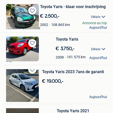
Toyota Yaris - klaar voor inschrijving
Sauvegarder
€ 2.500,-
Détails
dans
Dennis_Stessens
Annonce au top
Mes
108.865
km
2002
Aujourd'hui
Arendonk & Deel Retie
Favoris
Toyota Yaris
Sauvegarder
€ 3.750,-
Détails
dans
Cindy
Mes
101.575
km
2008
Aujourd'hui
Silly
Favoris
Toyota Yaris 2023 7ans de garanti
Sauvegarder
dans
€ 19.000,-
Mes
Favoris
Jordan
Aujourd'hui
Boussu
Sauvegarder
Toyota Yaris 2021
dans