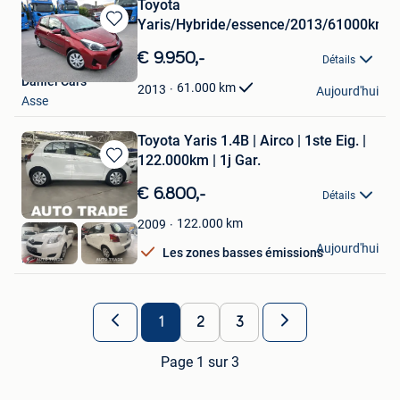
Toyota
Yaris/Hybride/essence/2013/61000km
Sauvegarder
dans
€ 9.950,-
Détails
Mes
Daniel Cars
Favoris
61.000
km
2013
Aujourd'hui
Asse
Toyota Yaris 1.4B | Airco | 1ste Eig. |
122.000km | 1j Gar.
Sauvegarder
dans
€ 6.800,-
Détails
Mes
Favoris
122.000
km
2009
Autotrade
Aujourd'hui
Les zones basses émissions
Hasselt
1
2
3
Page 1 sur 3