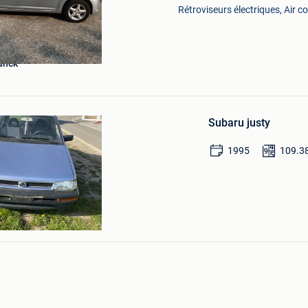
Rétroviseurs électriques, Air c
anck
Sauvegarder
dans
Subaru justy
Mes
Favoris
1995
109.3
w