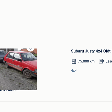
Subaru Justy 4x4 Oldti
Sauvegarder
dans
Mes
75.000
km
Ess
Favoris
4x4
e & Passion