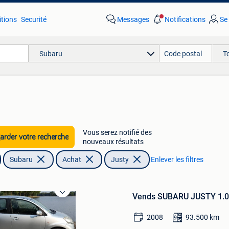
tions
Securité
Messages
Notifications
Se
Subaru
T
Vous serez notifié des
rder votre recherche
nouveaux résultats
Subaru
Achat
Justy
Enlever les filtres
Vends SUBARU JUSTY 1.0 
Sauvegarder
dans
Mes
2008
93.500
km
Favoris