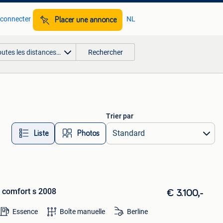
 connecter
NL
Placer une annonce
outes les distances…
Rechercher
Trier par
Liste
Photos
comfort s 2008
€ 3.100,-
Essence
Boîte manuelle
Berline