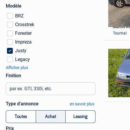
Modèle
BRZ
Crosstrek
Martin fr
Forester
Tournai
Impreza
Justy
Legacy
Afficher plus
Finition
Kenny
Zoutleeu
Type d'annonce
en savoir plus
Toutes
Achat
Leasing
Prix