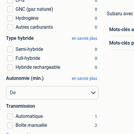
LPG
0
GNC (gaz naturel)
0
Subaru avec l
Hydrogène
0
Autres carburants
0
Mots-clés 
Type hybride
en savoir plus
Mots-clés p
Semi-hybride
0
Full-hybride
0
Hybride rechargeable
0
Autonomie (min.)
en savoir plus
Transmission
Automatique
1
Boîte manuelle
2