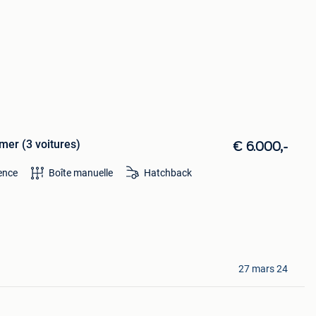
mer (3 voitures)
€ 6.000,-
ence
Boîte manuelle
Hatchback
27 mars 24