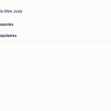
e filtre Justy
associés
opulaires