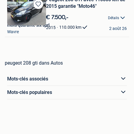
2015 garantie "Moto46"
Sauvegarder
dans
€ 7.500,-
Détails
Mes
moto quarante six sprl
Favoris
110.000
km
2015
2 août 26
Wavre
peugeot 208 gti dans Autos
Mots-clés associés
Mots-clés populaires