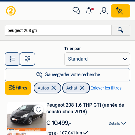
Autos
Trier par
Toutes les distances…
Sauvegarder votre recherche
Filtres
Autos
Achat
Enlever les filtres
Peugeot 208 1.6 THP GTi (année de
construction 2018)
Sauvegarder
dans
€ 10.499,-
Détails
Mes
Favoris
107.041
km
2018