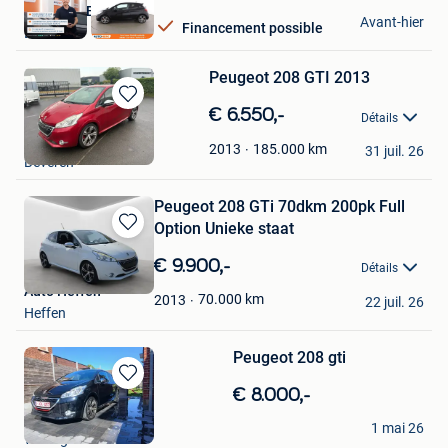
Autohero België
Avant-hier
Financement possible
Bruxelles
Peugeot 208 GTI 2013
Sauvegarder
€ 6.550,-
Détails
dans
John
Mes
185.000
km
2013
31 juil. 26
Beveren
Favoris
Peugeot 208 GTi 70dkm 200pk Full
Option Unieke staat
Sauvegarder
dans
€ 9.900,-
Détails
Mes
Auto Heffen
Favoris
70.000
km
2013
22 juil. 26
Heffen
Peugeot 208 gti
Sauvegarder
€ 8.000,-
dans
Tompieters
Mes
1 mai 26
Wevelgem
Favoris