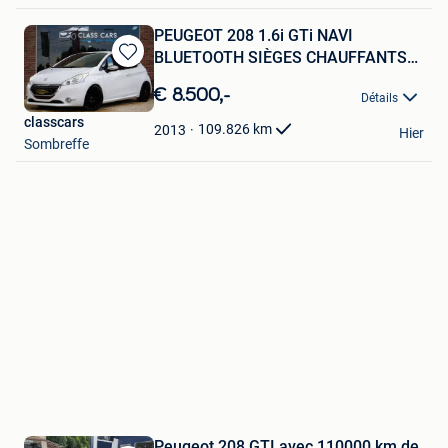
PEUGEOT 208 1.6i GTi NAVI
BLUETOOTH SIÈGES CHAUFFANTS
Sauvegarder
CARNET
dans
€ 8.500,-
Détails
Mes
classcars
Favoris
109.826
km
2013
Hier
Sombreffe
Peugeot 208 GTI avec 110000 km de