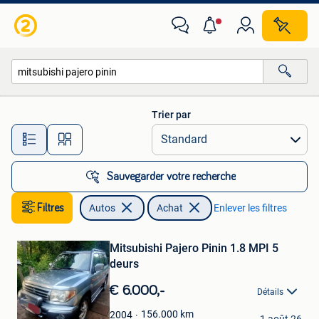
Autos
Trier par
Toutes les distances…
Sauvegarder votre recherche
Filtres
Autos
Achat
Enlever les filtres
Sauvegarder
dans
Mitsubishi Pajero Pinin 1.8 MPI 5
Mes
deurs
Favoris
€ 6.000,-
Détails
Michaël
156.000
km
2004