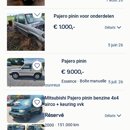
1 août 26
Herdersem
Pajero pinin voor onderdelen
Sauvegarder
dans
€ 1.000,-
Détails
Mes
Favoris
Jos
5 juin 26
Bilzen
Pajero pinin
Sauvegarder
€ 9.000,-
dans
leone le leone
Boîte manuelle
Essence
Mes
5 juil. 26
Aywaille + Partie De Rouvreux
Favoris
Mitsubishi Pajero pinin benzine 4x4
airco + keuring vvk
Sauvegarder
dans
Réservé
Détails
Mes
Favoris
151.000
km
2000