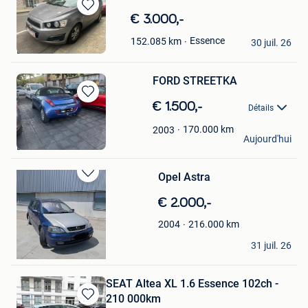
Sauvegarder
€ 3.000,-
dans
Ezzeddin Mahmood
Essence
152.085
km
Mes
30 juil. 26
Bruxelles
Favoris
FORD STREETKA
Sauvegarder
€ 1.500,-
Détails
dans
Mes
170.000
km
2003
Bernard Jean
Aujourd'hui
Favoris
Bruxelles
Opel Astra
Sauvegarder
dans
€ 2.000,-
Mes
Favoris
216.000
km
2004
bluesol
31 juil. 26
Bruxelles
SEAT Altea XL 1.6 Essence 102ch -
210 000km
Sauvegarder