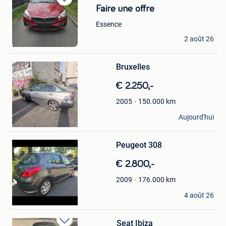
Sauvegarder
Faire une offre
dans
Essence
Mes
particulier
Favoris
2 août 26
Bruxelles
Sauvegarder
Bruxelles
dans
Mes
€ 2.250,-
Favoris
150.000
km
2005
Mohamed Sheik
Aujourd'hui
Schaerbeek
Sauvegarder
dans
Mes
Peugeot 308
Favoris
€ 2.800,-
176.000
km
2009
Lucie
4 août 26
Bruxelles
Seat Ibiza