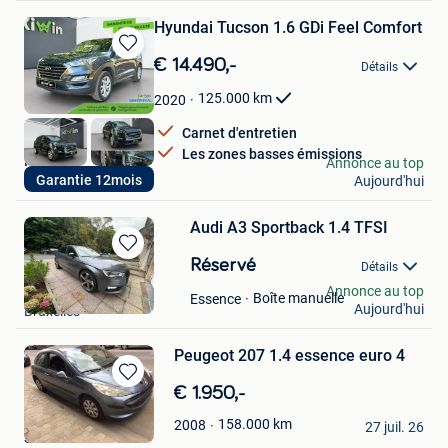
Hyundai Tucson 1.6 GDi Feel Comfort
Sauvegarder
€ 14.490,-
Détails
dans
Mes
125.000
km
2020
Favoris
Carnet d'entretien
Les zones basses émissions
Kiwin
Annonce au top
Garantie 12mois
Aujourd'hui
Ressaix
Audi A3 Sportback 1.4 TFSI
Sauvegarder
Réservé
Détails
dans
Nassnass66
Annonce au top
Mes
Boîte manuelle
Essence
Aujourd'hui
Bruxelles
Favoris
Peugeot 207 1.4 essence euro 4
Sauvegarder
€ 1.950,-
dans
Bruxelles
158.000
km
2008
Mes
27 juil. 26
Schaerbeek
Favoris