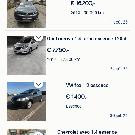
€ 16.200,-
90.000
km
2019
gabriel hmd
1 août 26
Bruxelles
Opel meriva 1.4 turbo essence 120ch
Sauvegarder
dans
€ 7.750,-
Mes
Favoris
87.000
km
2016
luca
2 août 26
Bruxelles
VW fox 1.2 essence
Sauvegarder
dans
€ 1.400,-
Mes
Favoris
Essence
majidnation
30 juil. 26
Bruxelles
Chevrolet aveo 1.4 essence