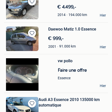
Sauvegarder
€ 4.499,-
dans
Zayn
194.000
km
2014
Mes
Hier
Bruxelles
Favoris
Daewoo Matiz 1.0 Essence
Sauvegarder
€ 999,-
dans
automw
91.000
km
2001
Mes
Hier
Bruxelles
Sauvegarder
Favoris
dans
Mes
vw pollo
Favoris
Faire une offre
Essence
nounou zaio
Hier
Bruxelles
Audi A3 Essence 2010 135000 km
automatique
Sauvegarder