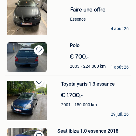
Sauvegarder
dans
Faire une offre
Mes
Favoris
Essence
Yassine
4 août 26
Bruxelles
Polo
Sauvegarder
€ 700,-
dans
Ainzo
224.000
km
2003
Mes
1 août 26
Bruxelles
Favoris
Toyota yaris 1.3 essance
Sauvegarder
dans
€ 1.700,-
Mes
Favoris
150.000
km
2001
KBR
29 juil. 26
Bruxelles
Seat ibiza 1.0 essence 2018