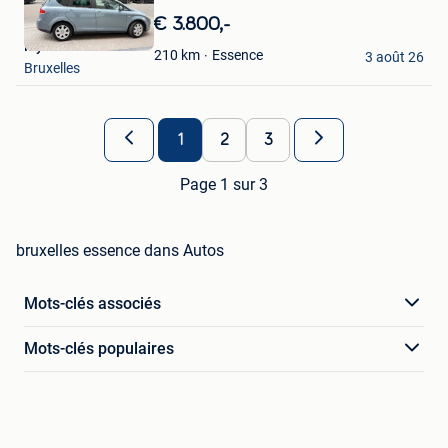
dans
€ 3.800,-
Mes
Myriam Yokoinele
Favoris
Essence
210
km
3 août 26
Bruxelles
1
2
3
Page 1 sur 3
bruxelles essence dans Autos
Mots-clés associés
Mots-clés populaires