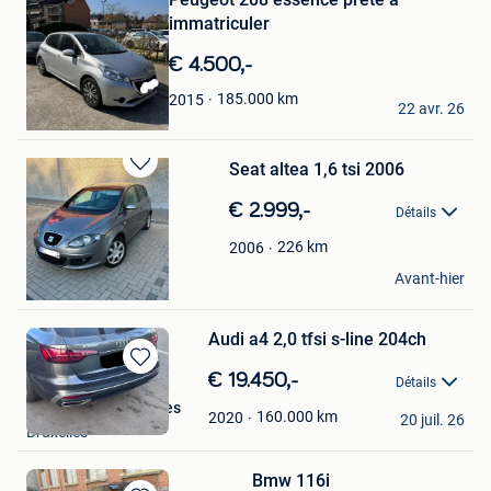
Mes
immatriculer
Favoris
€ 4.500,-
Leo
185.000
km
2015
22 avr. 26
Grimbergen
Seat altea 1,6 tsi 2006
Sauvegarder
dans
€ 2.999,-
Détails
Mes
Favoris
226
km
2006
Mlan
Avant-hier
Lodelinsart
Audi a4 2,0 tfsi s-line 204ch
Sauvegarder
€ 19.450,-
Détails
dans
Particulier à Bruxelles
Mes
160.000
km
2020
20 juil. 26
Bruxelles
Favoris
Bmw 116i