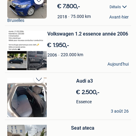
Sauvegarder
€ 7.800,-
Détails
dans
Soufian Jf
Mes
75.000
km
2018
Avant-hier
Sauvegarder
Bruxelles
Favoris
dans
Mes
Volkswagen 1.2 essence année 2006
Favoris
€ 1.950,-
220.000
km
2006
Momo Ans
Aujourd'hui
Bruxelles
Audi a3
Sauvegarder
dans
€ 2.500,-
Mes
Favoris
Essence
Houss
3 août 26
Bruxelles
Sauvegarder
dans
Mes
Seat ateca
Favoris