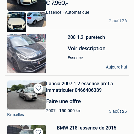
dans
€ 7.950,-
Mes
Favoris
Automatique
Essence
Han Car
2 août 26
Bruxelles
Sauvegarder
208 1.2l puretech
dans
Mes
Voir description
Favoris
Essence
Ninaael
Aujourd'hui
Bruxelles
Lancia 2007 1.2 essence prêt à
immatriculer 0466406389
Sauvegarder
dans
Faire une offre
Mes
Ismael Akki
Favoris
150.000
km
2007
3 août 26
Bruxelles
BMW 218i essence de 2015