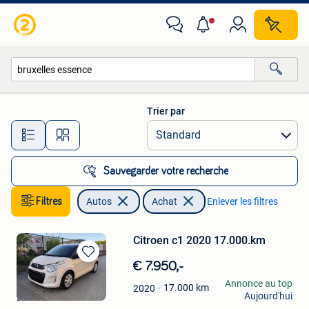
Autos
Trier par
Toutes les distances…
Sauvegarder votre recherche
Filtres
Autos
Achat
Enlever les filtres
Citroen c1 2020 17.000.km
Sauvegarder
€ 7.950,-
dans
ADN CARS BV
Annonce au top
17.000
km
2020
Mes
Aujourd'hui
Lebbeke
Favoris