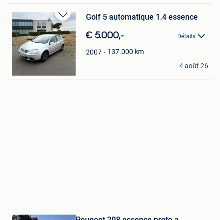
Golf 5 automatique 1.4 essence
Sauvegarder
dans
€ 5.000,-
Détails
Mes
Favoris
137.000
km
2007
T&M
4 août 26
Zaventem
Sauvegarder
Peugeot 208 essence prete a
dans