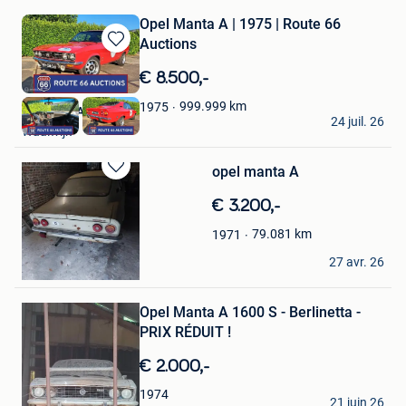
Opel Manta A | 1975 | Route 66
Auctions
Sauvegarder
dans
€ 8.500,-
Mes
Favoris
999.999
km
1975
Route 66 Auctions
24 juil. 26
Waalwijk
opel manta A
Sauvegarder
dans
€ 3.200,-
Mes
Favoris
79.081
km
1971
mik
27 avr. 26
Orp-Le-Grand
Sauvegarder
Opel Manta A 1600 S - Berlinetta -
dans
Mes
PRIX RÉDUIT !
Favoris
€ 2.000,-
Swief
1974
21 juin 26