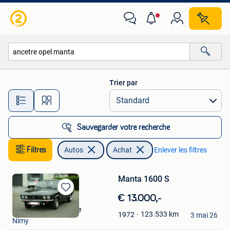
Autos
Trier par
Toutes les distances…
Sauvegarder votre recherche
Filtres
Autos
Achat
Enlever les filtres
Manta 1600 S
Sauvegarder
€ 13.000,-
dans
Nicolas Delacenserie
123.533
km
1972
Mes
3 mai 26
Nimy
Favoris