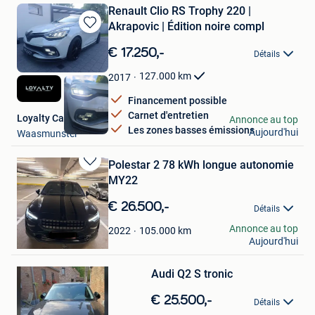
Renault Clio RS Trophy 220 |
Akrapovic | Édition noire compl
Sauvegarder
dans
€ 17.250,-
Détails
Mes
Favoris
127.000
km
2017
Financement possible
Carnet d'entretien
Loyalty Cars
Annonce au top
Les zones basses émissions
Aujourd'hui
Waasmunster
Polestar 2 78 kWh longue autonomie
Sauvegarder
MY22
dans
Mes
€ 26.500,-
Détails
Favoris
Loïk Eyers
Annonce au top
105.000
km
2022
Aujourd'hui
Bruxelles
Sauvegarder
dans
Mes
Audi Q2 S tronic
Favoris
€ 25.500,-
Détails