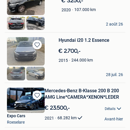
€ 3.250,-
dans
107.000
km
2020
Mes
Favoris
Fabian
2 août 26
Ath
Hyundai i20 1.2 Essence
Sauvegarder
€ 2.700,-
dans
244.000
km
2015
Mes
Favoris
Fabian
28 juil. 26
Ath
Mercedes-Benz B-Klasse 200 B 200
AMG Line*CAMERA*XENON*LEDER
Sauvegarder
dans
€ 23.500,-
Détails
Mes
Expo Cars
Favoris
68.282
km
2021
Avant-hier
Roeselare