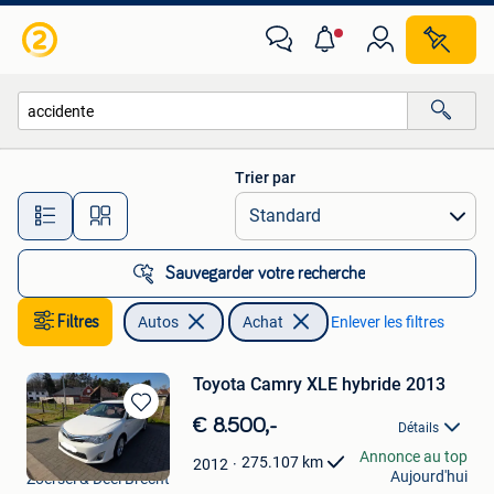
Autos
Trier par
Toutes les distances…
Sauvegarder votre recherche
Filtres
Autos
Achat
Enlever les filtres
Toyota Camry XLE hybride 2013
Sauvegarder
€ 8.500,-
Détails
dans
Pieter P
Annonce au top
Mes
275.107
km
2012
Aujourd'hui
Zoersel & Deel Brecht
Favoris