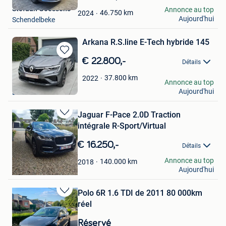
Mes
Stefaan Goessens
Annonce au top
Favoris
46.750
km
2024
Aujourd'hui
Schendelbeke
Arkana R.S.line E-Tech hybride 145
Sauvegarder
€ 22.800,-
Détails
dans
Mes
37.800
km
2022
Louis Vandenhoef
Annonce au top
Favoris
Aujourd'hui
Dilbeek
Jaguar F-Pace 2.0D Traction
Sauvegarder
intégrale R-Sport/Virtual
dans
Mes
€ 16.250,-
Détails
Favoris
dennis
Annonce au top
140.000
km
2018
Aujourd'hui
Maaseik
Polo 6R 1.6 TDI de 2011 80 000km
Sauvegarder
réel
dans
Mes
Réservé
Favoris