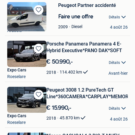
Peugeot Partner accidenté
Sauvegarder
Faire une offre
Détails
dans
I69Y
Mes
Diesel
2009
4 août 26
Ardooie
Favoris
Porsche Panamera Panamera 4 E-
Hybrid Executive*PANO DAK*SOFT
Sauvegarder
dans
€ 50.990,-
Détails
Mes
Expo Cars
Favoris
114.402
km
2018
Avant-hier
Roeselare
Peugeot 3008 1.2 PureTech GT
Line*360CAMERA*CARPLAY*MEMORY
Sauvegarder
dans
€ 15.990,-
Détails
Mes
Expo Cars
Favoris
45.870
km
2018
4 août 26
Roeselare