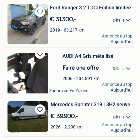
Ford Ranger 3.2 TDCi Édition limitée
Sauvegarder
€ 31.300,-
Détails
dans
Mes
63.217
km
2019
Favoris
Lieven Van Hoeck
Annonce au top
Aujourd'hui
Londerzeel
AUDI A4 Gris métallisé
Sauvegarder
dans
Faire une offre
Détails
Mes
Favoris
234.891
km
2006
sa
Annonce au top
Aujourd'hui
Houthalen+ Deel Van Zonhoven En Zolder
Mercedes Sprinter 319 L3H2 neuve
Sauvegarder
€ 39.900,-
Détails
dans
Caluwaerts Guy
Annonce au top
Mes
2.200
km
2026
Aujourd'hui
Puurs
Favoris