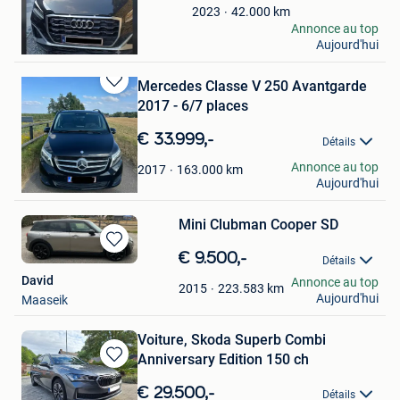
42.000
km
2023
Lesenne
Annonce au top
Aujourd'hui
Dour
Mercedes Classe V 250 Avantgarde
Sauvegarder
2017 - 6/7 places
dans
Mes
€ 33.999,-
Détails
Favoris
Joris
Annonce au top
163.000
km
2017
Aujourd'hui
Hasselt
Mini Clubman Cooper SD
Sauvegarder
€ 9.500,-
Détails
dans
David
Annonce au top
Mes
223.583
km
2015
Aujourd'hui
Maaseik
Favoris
Voiture, Skoda Superb Combi
Anniversary Edition 150 ch
Sauvegarder
dans
€ 29.500,-
Détails