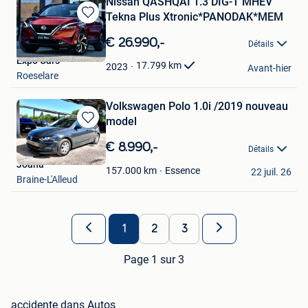
Nissan QASHQAI 1.3 DIG-T MHEV
Tekna Plus Xtronic*PANODAK*MEM
Sauvegarder
dans
€ 26.990,-
Détails
Mes
Expo Cars
Favoris
17.799
km
2023
Avant-hier
Roeselare
Volkswagen Polo 1.0i /2019 nouveau
model
Sauvegarder
dans
€ 8.990,-
Détails
Mes
Joana
Favoris
Essence
157.000
km
22 juil. 26
Braine-L'Alleud
1
2
3
Page 1 sur 3
accidente dans Autos