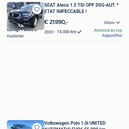
SEAT Ateca 1.5 TSI OPF DSG-AUT. *
ETAT IMPECCABLE !
Sauvegarder
dans
€ 21.990,-
Détails
Mes
Garage Pauwels
Annonce au top
Favoris
74.000
km
2023
Aujourd'hui
Kasterlee
Volkswagen Polo 1.0i UNITED