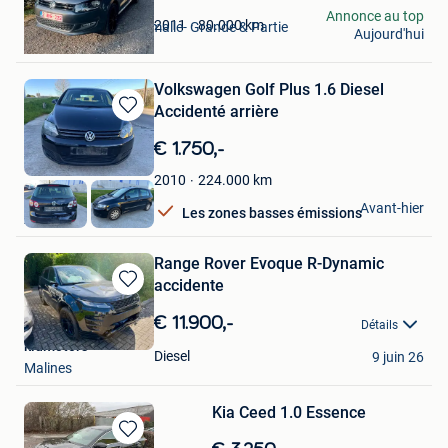
Gartan
Annonce au top
80.000
km
2011
Flemalle-Haute & Flemalle- Grande & Partie
Aujourd'hui
Awirs
Volkswagen Golf Plus 1.6 Diesel
Accidenté arrière
Sauvegarder
dans
€ 1.750,-
Mes
Favoris
224.000
km
2010
Fabian
Avant-hier
Les zones basses émissions
Ath
Range Rover Evoque R-Dynamic
accidente
Sauvegarder
dans
€ 11.900,-
Détails
Mes
kldmotors
Favoris
Diesel
9 juin 26
Malines
Kia Ceed 1.0 Essence
Sauvegarder