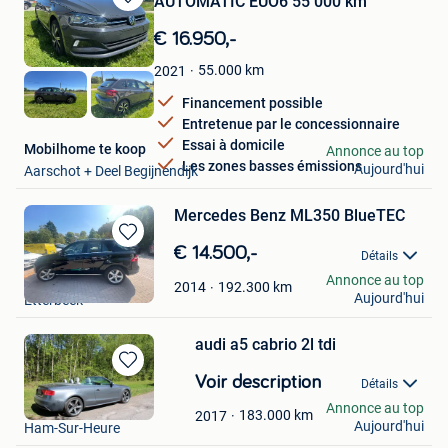
AUTOMATIC EUO6 55 000 km
Sauvegarder
dans
€ 16.950,-
Mes
Favoris
55.000
km
2021
Financement possible
Entretenue par le concessionnaire
Essai à domicile
Mobilhome te koop
Annonce au top
Les zones basses émissions
Aujourd'hui
Aarschot + Deel Begijnendijk
Mercedes Benz ML350 BlueTEC
Sauvegarder
€ 14.500,-
Détails
dans
mate
Annonce au top
Mes
192.300
km
2014
Aujourd'hui
Etterbeek
Favoris
audi a5 cabrio 2l tdi
Sauvegarder
Voir description
Détails
dans
labuche
Annonce au top
Mes
183.000
km
2017
Aujourd'hui
Ham-Sur-Heure
Favoris