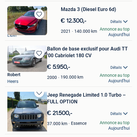
Mazda 3 (Diesel Euro 6d)
Sauvegarder
€ 12.300,-
Détails
dans
driesmoonens
Annonce au top
Mes
140.000
km
2021
Aujourd'hui
Libin
Favoris
Ballon de base exclusif pour Audi TT
'00 Cabriolet 180 CV
Sauvegarder
dans
€ 5.950,-
Détails
Mes
Robert
Annonce au top
Favoris
190.000
km
2000
Aujourd'hui
Heers
Jeep Renegade Limited 1.0 Turbo –
Sauvegarder
FULL OPTION
dans
Mes
€ 21.500,-
Détails
Favoris
Rebecca
Annonce au top
Essence
37.000
km
Aujourd'hui
Forest