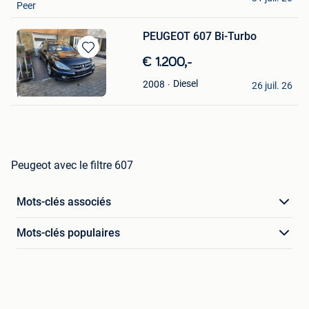
Peer
PEUGEOT 607 Bi-Turbo
Sauvegarder
€ 1.200,-
dans
DAVOR
Diesel
2008
Mes
26 juil. 26
Herstal
Favoris
Peugeot avec le filtre 607
Mots-clés associés
Mots-clés populaires