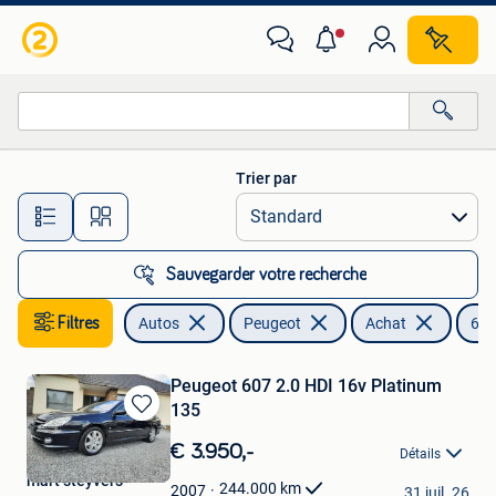
Peugeot
Trier par
Toutes les distances…
Sauvegarder votre recherche
Filtres
Autos
Peugeot
Achat
60
Peugeot 607 2.0 HDI 16v Platinum
135
Sauvegarder
dans
€ 3.950,-
Détails
Mes
mart steyvers
Favoris
244.000
km
2007
31 juil. 26