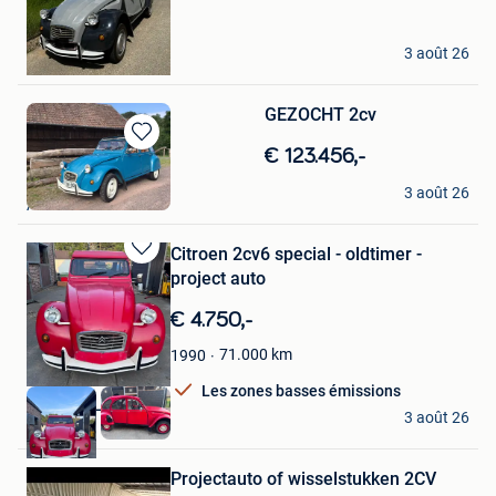
Favoris
Osteo
3 août 26
Menen
GEZOCHT 2cv
Sauvegarder
€ 123.456,-
dans
Jordy van malderen
Mes
3 août 26
Aalst
Favoris
Citroen 2cv6 special - oldtimer -
Sauvegarder
project auto
dans
Mes
€ 4.750,-
Favoris
71.000
km
1990
Les zones basses émissions
GL CAR CLEANING
3 août 26
Lommel
Sauvegarder
dans
Mes
Projectauto of wisselstukken 2CV
Favoris