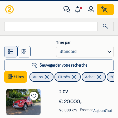
Citroën
Trier par
Toutes les distances…
Sauvegarder votre recherche
Filtres
Autos
Citroën
Achat
2CV
2 CV
Sauvegarder
€ 20.000,-
dans
Gino Deveeuw
Essence
98.000
km
Mes
Aujourd'hui
Staden
Favoris