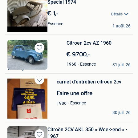
Special 1974
€ 1,-
Détails
phille
Essence
1 août 26
Geraardsbergen
Citroen 2cv AZ 1960
Sauvegarder
€ 9.700,-
dans
JJOS
Essence
1960
Mes
31 juil. 26
Bassenge
Favoris
carnet d'entretien citroen 2cv
Sauvegarder
dans
Faire une offre
Mes
Favoris
Essence
1986
lucas
30 juil. 26
Havay
Citroën 2CV AKL 350 « Week-end » -
1967