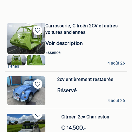
Carrosserie, Citroën 2CV et autres
voitures anciennes
Sauvegarder
dans
Voir description
Mes
Favoris
Essence
CQS Classics
4 août 26
Tienen
2cv entièrement restaurée
Sauvegarder
Réservé
dans
Xavier Schene
Mes
4 août 26
Verviers
Favoris
Citroën 2cv Charleston
Sauvegarder
dans
€ 14.500,-
Mes