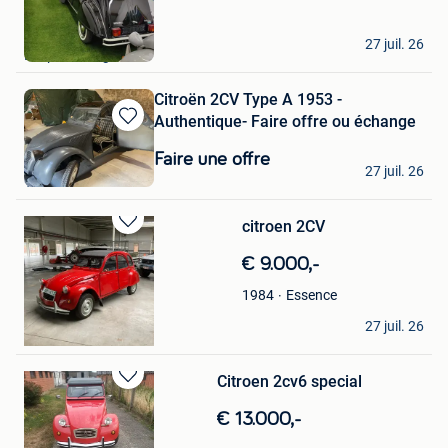
Mes
Favoris
deux chevaux
27 juil. 26
Leopoldsburg
Citroën 2CV Type A 1953 -
Authentique- Faire offre ou échange
Sauvegarder
dans
Faire une offre
Popopopo
Mes
27 juil. 26
Tournai
Favoris
citroen 2CV
Sauvegarder
dans
€ 9.000,-
Mes
Favoris
Essence
1984
Vandecruys
27 juil. 26
Nijlen
Citroen 2cv6 special
Sauvegarder
dans
€ 13.000,-
Mes
Favoris