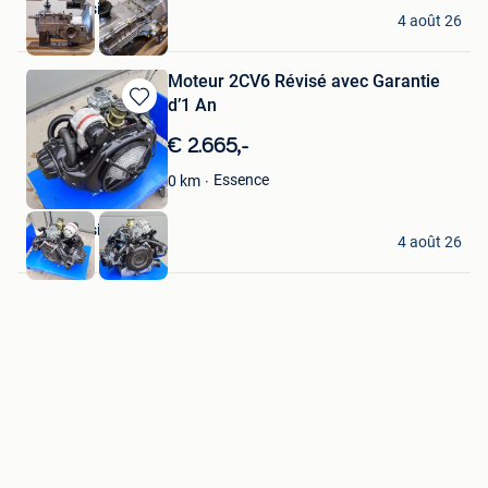
CQS Classics
4 août 26
Tienen
Moteur 2CV6 Révisé avec Garantie
d’1 An
Sauvegarder
dans
€ 2.665,-
Mes
Favoris
Essence
0
km
CQS Classics
4 août 26
Tienen