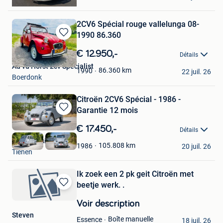
Estinnes-Au-Mont
2CV6 Spécial rouge vallelunga 08-
1990 86.360
Sauvegarder
dans
€ 12.950,-
Détails
Mes
Ad vd Horst 2cv Specialist
Favoris
86.360
km
1990
22 juil. 26
Boerdonk
Citroën 2CV6 Spécial - 1986 -
Garantie 12 mois
Sauvegarder
dans
€ 17.450,-
Détails
Mes
CQS Classics
Favoris
105.808
km
1986
20 juil. 26
Tienen
Ik zoek een 2 pk geit Citroën met
beetje werk. .
Sauvegarder
dans
Voir description
Mes
Steven
Favoris
Boîte manuelle
Essence
18 juil. 26