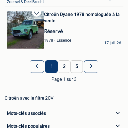
Zoersel & Deel Brecht
Citroën Dyane 1978 homologuée à la
Sauvegarder
vente
dans
Mes
Réservé
Favoris
Citroenstory
Essence
1978
17 juil. 26
Waregem
1
2
3
Page 1 sur 3
Citroën avec le filtre 2CV
Mots-clés associés
Mots-clés populaires