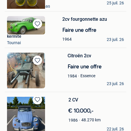
25 juil. 26
Mechelen-Aan-De-Maas
2cv fourgonnette azu
Sauvegarder
Faire une offre
dans
kermite
1964
23 juil. 26
Mes
Tournai
Favoris
Citroën 2cv
Sauvegarder
Faire une offre
dans
Essence
1984
Mes
delhaye
Favoris
23 juil. 26
Jurbise
2 CV
Sauvegarder
€ 10.000,-
dans
Mes
48.270
km
1986
Favoris
André
22 juil. 26