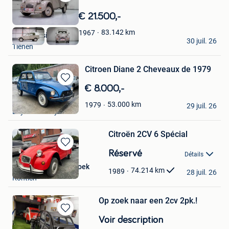
Sauvegarder
dans
€ 21.500,-
Mes
Favoris
83.142
km
1967
CQS Classics
30 juil. 26
Tienen
Citroen Diane 2 Cheveaux de 1979
Sauvegarder
€ 8.000,-
dans
Cars
53.000
km
1979
Mes
29 juil. 26
Beyne-Heusay
Favoris
Citroën 2CV 6 Spécial
Sauvegarder
Réservé
Détails
dans
BVBA Van Roosenbroek
Mes
74.214
km
1989
28 juil. 26
Kontich
Favoris
Op zoek naar een 2cv 2pk.!
Sauvegarder
Voir description
dans