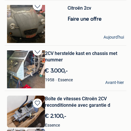
Citroën 2cv
Sauvegarder
dans
Faire une offre
Mes
Favoris
tom
Aujourd'hui
Leopoldsburg
2CV herstelde kast en chassis met
Sauvegarder
nummer
dans
Mes
€ 3.000,-
Favoris
Philippe Annys
Essence
1958
Avant-hier
Halle
Boîte de vitesses Citroën 2CV
reconditionnée avec garantie d
Sauvegarder
dans
€ 2.100,-
Mes
Favoris
Essence