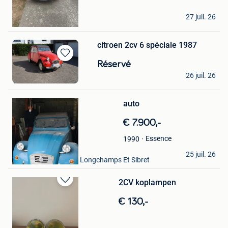
Stephane
27 juil. 26
Soignies
citroen 2cv 6 spéciale 1987
Sauvegarder
Réservé
foxiine
dans
26 juil. 26
Mes
Thimister
Sauvegarder
Favoris
dans
Mes
auto
Favoris
€ 7.900,-
Essence
1990
nathalie Pire
25 juil. 26
Bastogne + Partie De Longchamps Et Sibret
2CV koplampen
Sauvegarder
dans
€ 130,-
Mes
Favoris
Tom