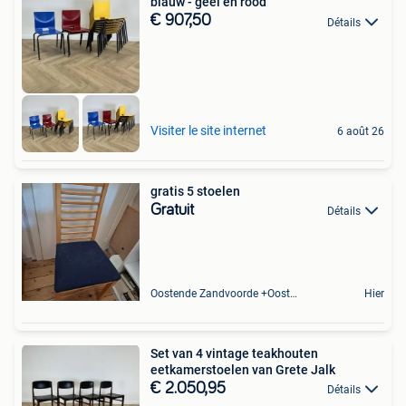
blauw - geel en rood
€ 907,50
Détails
Visiter le site internet
6 août 26
gratis 5 stoelen
Gratuit
Détails
Oostende Zandvoorde +Oostende
Hier
Set van 4 vintage teakhouten
eetkamerstoelen van Grete Jalk
€ 2.050,95
Détails