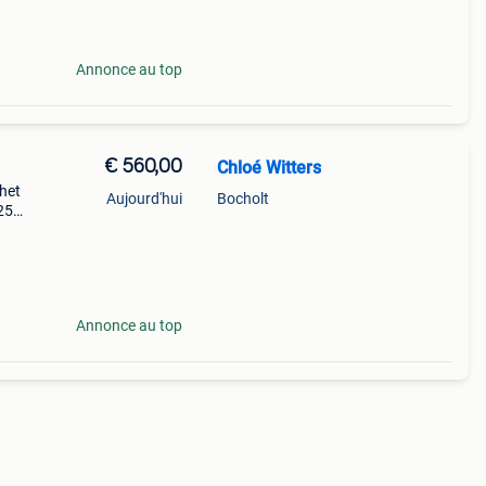
Annonce au top
€ 560,00
Chloé Witters
het
Aujourd'hui
Bocholt
25
0,00
Annonce au top