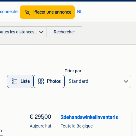
 connecter
NL
Placer une annonce
outes les distances…
Rechercher
Trier par
Liste
Photos
€ 295,00
2dehandswinkelinventaris
Aujourd'hui
Toute la Belgique
m