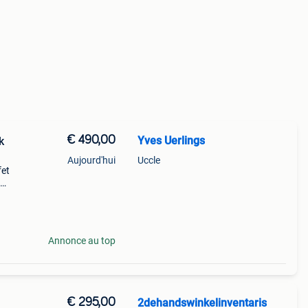
€ 490,00
Yves Uerlings
k
Aujourd'hui
Uccle
fet
l
Annonce au top
€ 295,00
2dehandswinkelinventaris