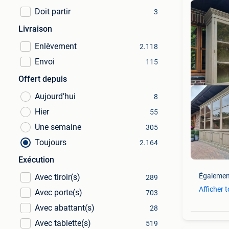
Doit partir
3
Livraison
Enlèvement
2.118
Envoi
115
Offert depuis
Aujourd’hui
8
Hier
55
Une semaine
305
Lev
Toujours
2.164
Exécution
Égalemen
Avec tiroir(s)
289
Afficher 
Avec porte(s)
703
Avec abattant(s)
28
Avec tablette(s)
519