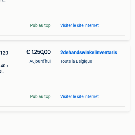
cm
Pub au top
Visiter le site internet
€ 1.250,00
2dehandswinkelinventaris
B120
Aujourd'hui
Toute la Belgique
d40 x
e
ing 1
ntaris
Pub au top
Visiter le site internet