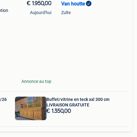
€ 1.950,00
Van houtte
ption
Aujourd'hui
Zulte
 4
e 4
Annonce au top
5/26
Buffet/vitrine en teck xxl 300 cm
LIVRAISON GRATUITE
€ 1.350,00