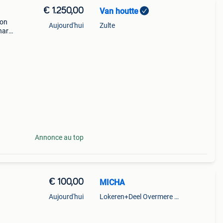
€ 1.250,00
Van houtte
ion
Aujourd'hui
Zulte
nard
et
es en
Annonce au top
€ 100,00
MICHA
Aujourd'hui
Lokeren+Deel Overmere En Zele