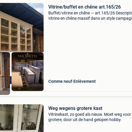
Vitrine/buffet en chêne art.165/26
Buffet/vitrine en chêne — art.165/26 Descript
vitrine en chêne massif dans un style campag
intemporel. Fabriqué en bois de chêne massif 
équipé de 4 portes d&#39;exposition spacieus
ering mogelijk
Comme neuf
Enlèvement
Weg wegens grotere kast
Vitrinekast, zo goed als nieuw. Moet weg voor
grotere, door uit de hand gelopen hobby.