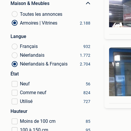
Maison & Meubles
Toutes les annonces
Armoires | Vitrines
2.188
Langue
Français
932
Néerlandais
1.772
Néerlandais & Français
2.704
État
Neuf
56
Comme neuf
824
Utilisé
727
Hauteur
Moins de 100 cm
85
100 à 150 cm
95