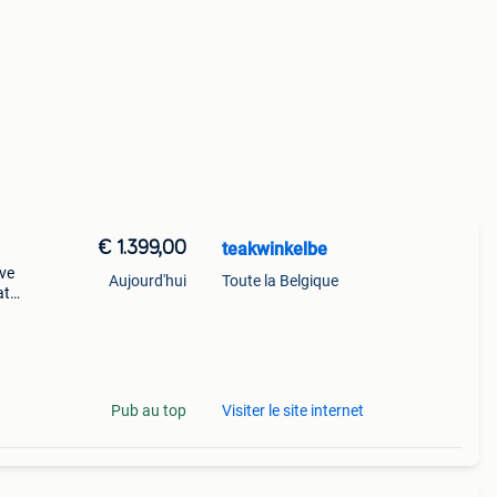
€ 1.399,00
teakwinkelbe
eve
Aujourd'hui
Toute la Belgique
at
prijs
d op
Pub au top
Visiter le site internet