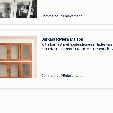
Comme neuf
Enlèvement
Barkast Rivièra Maison
Witte barkast met houtendeuren en lades van 
merk rivièra maison. D 40 cm x h 186 cm x b 1
cm kroonlijstbreedte 133 cm nieuwprijs €2.00
Comme neuf
Enlèvement