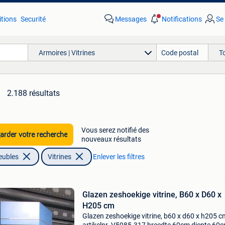
tions
Securité
Messages
Notifications
Se
Armoires | Vitrines
T
2.188 résultats
Vous serez notifié des
rder votre recherche
nouveaux résultats
eubles
Vitrines
Enlever les filtres
Glazen zeshoekige vitrine, B60 x D60 x
H205 cm
Glazen zeshoekige vitrine, b60 x d60 x h205 c