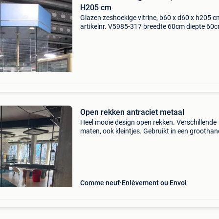
H205 cm
Glazen zeshoekige vitrine, b60 x d60 x h205 c
artikelnr. V5985-317 breedte 60cm diepte 60
hoogte 205cm 3 ronde glazen schappen van
ø54cm 1 op voorraad alle soorten gebruikte
winkelinventaris is bij
Open rekken antraciet metaal
Heel mooie design open rekken. Verschillende
maten, ook kleintjes. Gebruikt in een groothan
designwinkel. Maten telkens in cm hoogte x b
diepte 25 x 90 x 90 55 x 70x 70 40 x 80 x 80 2
95
Comme neuf
Enlèvement ou Envoi