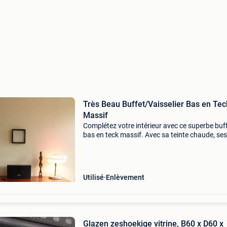
Très Beau Buffet/Vaisselier Bas en Tec
Massif
Complétez votre intérieur avec ce superbe buf
bas en teck massif. Avec sa teinte chaude, ses
lignes intemporelles et sa fabrication robuste, i
apporte immédiatement une touche élégante,
chaleureus
Utilisé
Enlèvement
Glazen zeshoekige vitrine, B60 x D60 x