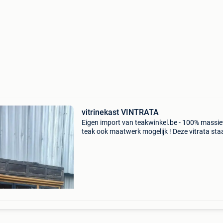
vitrinekast VINTRATA
Eigen import van teakwinkel.be - 100% massi
teak ook maatwerk mogelijk ! Deze vitrata sta
nog in promotie tot eind deze maand. Normale 
: 1699 nu 1399€ btw inclusief en thuisgelever