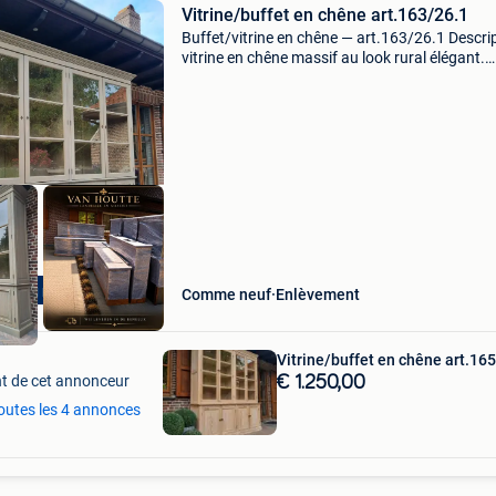
Vitrine/buffet en chêne art.163/26.1
Buffet/vitrine en chêne — art.163/26.1 Descri
vitrine en chêne massif au look rural élégant.
Fabriqué en bois de chêne massif et équipé de
grandes portes d&#39;exposition en haut et d
po
ering mogelijk
Comme neuf
Enlèvement
Vitrine/buffet en chêne art.16
t de cet annonceur
€ 1.250,00
toutes les 4 annonces