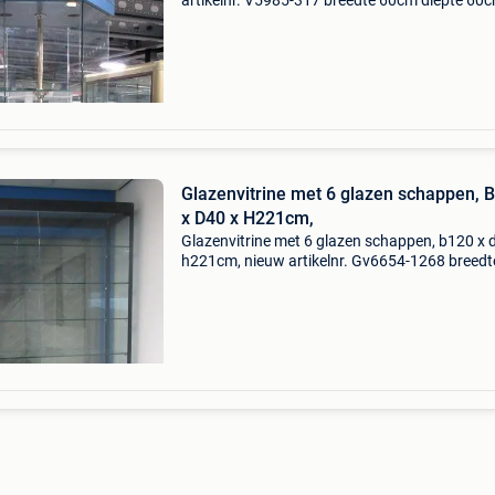
artikelnr. V5985-317 breedte 60cm diepte 60
hoogte 205cm 3 ronde glazen schappen van
ø54cm 1 op voorraad alle soorten gebruikte
winkelinventaris is bij
Glazenvitrine met 6 glazen schappen, 
x D40 x H221cm,
Glazenvitrine met 6 glazen schappen, b120 x 
h221cm, nieuw artikelnr. Gv6654-1268 breedt
120cm diepte 40cm hoogte 221cm led verlicht
op voorraad alle soorten gebruikte winkelinve
is b