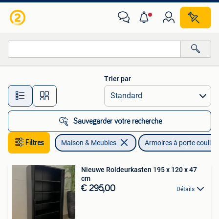
Armoires | Armoires à porte coulissante & Armoires à archives
Trier par
Toutes les distances…
Sauvegarder votre recherche
Filtres
Maison & Meubles
Armoires à porte couliss
Nieuwe Roldeurkasten 195 x 120 x 47
cm
€ 295,00
Détails