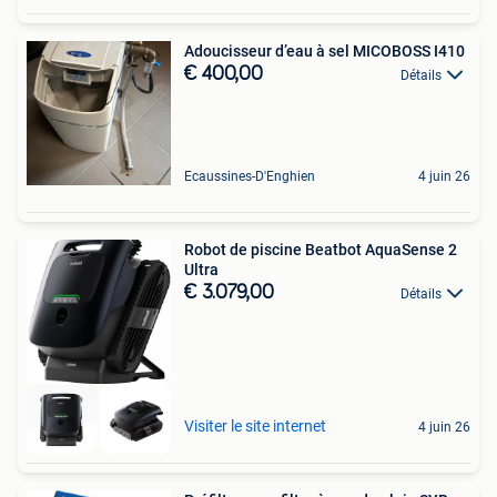
Adoucisseur d’eau à sel MICOBOSS I410
€ 400,00
Détails
Ecaussines-D'Enghien
4 juin 26
Robot de piscine Beatbot AquaSense 2
Ultra
€ 3.079,00
Détails
Visiter le site internet
4 juin 26