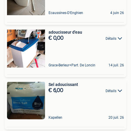
Ecaussines-D'Enghien
4 juin 26
adoucisseur d'eau
€ 0,00
Détails
Grace-Berleur+Part. De Loncin
14 juil. 26
Sel adoucissant
€ 6,00
Détails
Kapellen
20 juil. 26