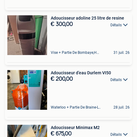
Adoucisseur adoline 25 litre de resine
€ 300,00
Détails
Vise + Partie De Bombaye,Hac- Court, Hermalle-Ss-Argenteau
31 juil. 26
Adoucisseur d’eau Durlem VI50
€ 200,00
Détails
Waterloo + Partie De Braine-L'Alleud, De Ohain
28 juil. 26
Adoucisseur Minimax M2
€ 675,00
Détails