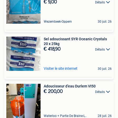
€ 9,00
Détails
Wezembeek-Oppem
30 juil. 26
Sel adoucissant SYR Oceanic Crystals
20 x 25kg
€ 418,90
Détails
Visiter le site internet
30 juil. 26
Adoucisseur d’eau Durlem VI50
€ 200,00
Détails
Waterloo + Partie De Braine-L'Alleud, De Ohain
28 juil. 26