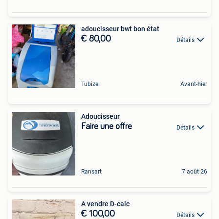
adoucisseur bwt bon état
€ 80,00
Détails
Tubize
Avant-hier
Adoucisseur
Faire une offre
Détails
Ransart
7 août 26
A vendre D-calc
€ 100,00
Détails