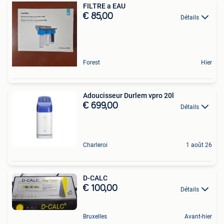
FILTRE a EAU
€ 85,00
Détails
Forest
Hier
Adoucisseur Durlem vpro 20l
€ 699,00
Détails
Charleroi
1 août 26
D-CALC
€ 100,00
Détails
Bruxelles
Avant-hier