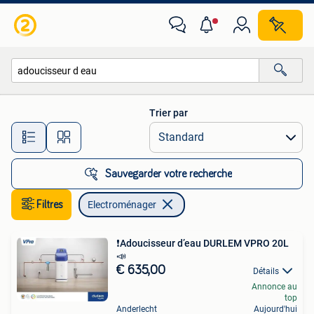
Electroménager
Trier par
Toutes les distances…
Sauvegarder votre recherche
Filtres
Electroménager
️❗️Adoucisseur d’eau DURLEM VPRO 20L
📣
€ 635,00
Détails
Annonce au
top
Anderlecht
Aujourd'hui