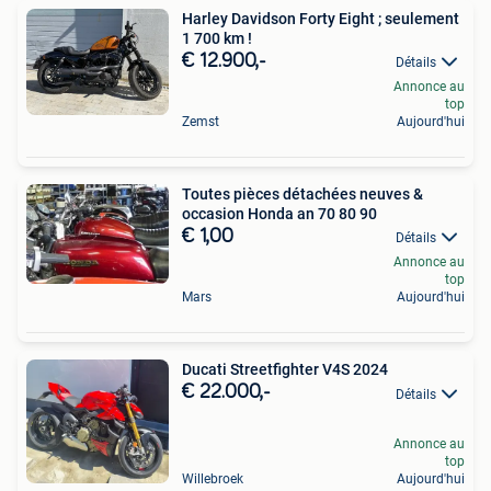
Harley Davidson Forty Eight ; seulement
1 700 km !
€ 12.900,-
Détails
Annonce au
top
Zemst
Aujourd'hui
Toutes pièces détachées neuves &
occasion Honda an 70 80 90
€ 1,00
Détails
Annonce au
top
Mars
Aujourd'hui
Ducati Streetfighter V4S 2024
€ 22.000,-
Détails
Annonce au
top
Willebroek
Aujourd'hui