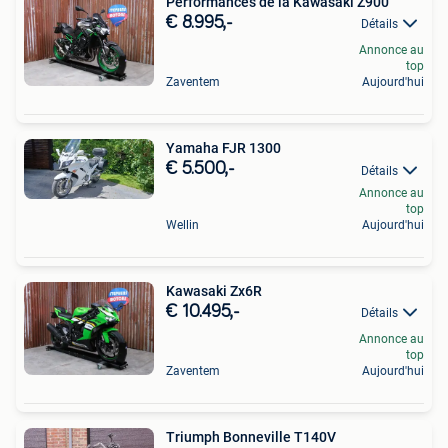
Performances de la Kawasaki Z900
€ 8.995,-
Détails
Annonce au
top
Zaventem
Aujourd'hui
Yamaha FJR 1300
€ 5.500,-
Détails
Annonce au
top
Wellin
Aujourd'hui
Kawasaki Zx6R
€ 10.495,-
Détails
Annonce au
top
Zaventem
Aujourd'hui
Triumph Bonneville T140V