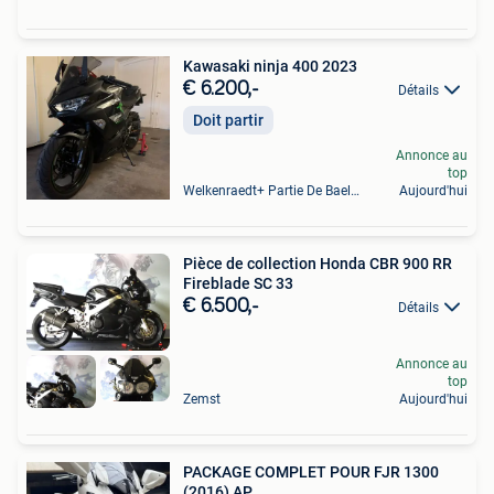
Kawasaki ninja 400 2023
€ 6.200,-
Détails
Doit partir
Annonce au
top
Welkenraedt+ Partie De Baelen
Aujourd'hui
Pièce de collection Honda CBR 900 RR
Fireblade SC 33
€ 6.500,-
Détails
Annonce au
top
Zemst
Aujourd'hui
PACKAGE COMPLET POUR FJR 1300
(2016) AP