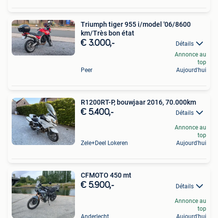
Triumph tiger 955 i/model '06/8600
km/Très bon état
€ 3.000,-
Détails
Annonce au
top
Peer
Aujourd'hui
R1200RT-P, bouwjaar 2016, 70.000km
€ 5.400,-
Détails
Annonce au
top
Zele+Deel Lokeren
Aujourd'hui
CFMOTO 450 mt
€ 5.900,-
Détails
Annonce au
top
Anderlecht
Aujourd'hui