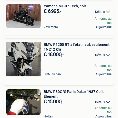
Yamaha MT-07 Tech, noir
€ 6.995,-
Détails
Annonce au
top
Zaventem
Aujourd'hui
BMW R1250 RT à l'état neuf, seulement
16 212 km
€ 18.000,-
Détails
Annonce au
top
Sint-Truiden
Aujourd'hui
BMW R80G/S Paris Dakar 1987 Coll.
Élément
€ 15.000,-
Détails
Annonce au
top
Holten
Aujourd'hui