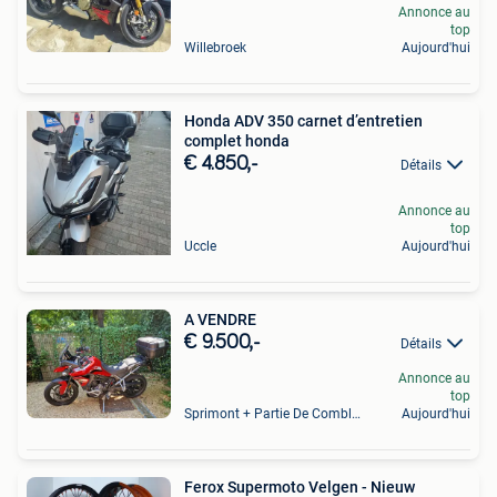
Annonce au
top
Willebroek
Aujourd'hui
Honda ADV 350 carnet d’entretien
complet honda
€ 4.850,-
Détails
Annonce au
top
Uccle
Aujourd'hui
A VENDRE
€ 9.500,-
Détails
Annonce au
top
Sprimont + Partie De Comblain-Au-Pont
Aujourd'hui
Ferox Supermoto Velgen - Nieuw